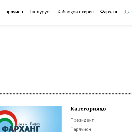
Парлумон
Тандурустӣ
Хабарҳои охирин
Фарҳанг
Дар
Категорияҳо
Президент
Парлумон