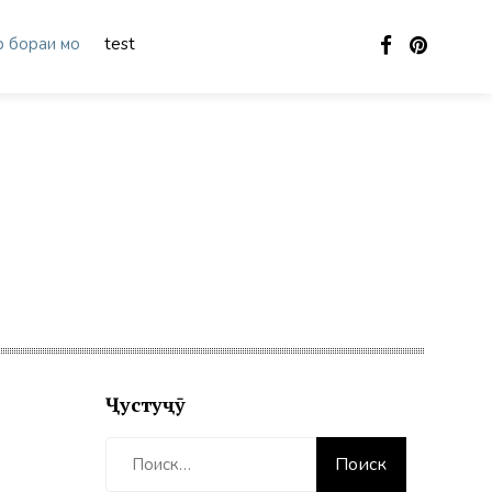
 бораи мо
test
Ҷустуҷӯ
Найти: