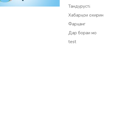
Тандурустӣ
Хабарҳои охирин
Фарҳанг
Дар бораи мо
test