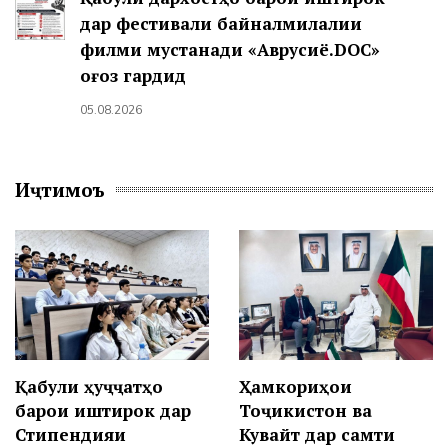
дар фестивали байналмилалии
филми мустанади «Аврусиё.DOC»
оғоз гардид
05.08.2026
Иҷтимоъ
Қабули ҳуҷҷатҳо
Ҳамкориҳои
барои иштирок дар
Тоҷикистон ва
Стипендияи
Кувайт дар самти