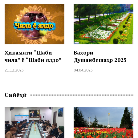
Ҳикамати “Шаби
Баҳори
чила” ё “Шаби ялдо”
Душанбешаҳр 2025
21.12.2025
04.04.2025
Сайёҳӣ