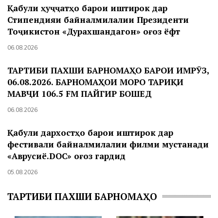
Қабули ҳуҷҷатҳо барои иштирок дар
Стипендияи байналмилалии Президенти
Тоҷикистон «Дурахшандагон» оғоз ёфт
06.08.2026
ТАРТИБИ ПАХШИ БАРНОМАҲО БАРОИ ИМРӮЗ,
06.08.2026. БАРНОМАҲОИ МОРО ТАРИҚИ
МАВҶИ 106.5 FM ПАЙГИР БОШЕД
06.08.2026
Қабули дархостҳо барои иштирок дар
фестивали байналмилалии филми мустанади
«Аврусиё.DOC» оғоз гардид
05.08.2026
ТАРТИБИ ПАХШИ БАРНОМАҲО