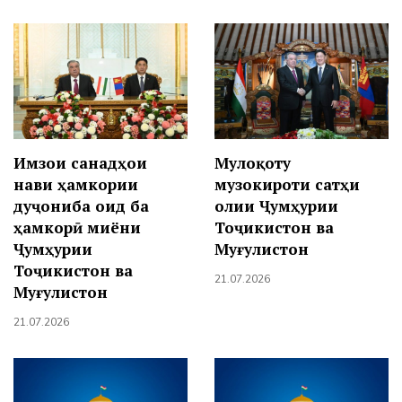
Имзои санадҳои
Мулоқоту
нави ҳамкории
музокироти сатҳи
дуҷониба оид ба
олии Ҷумҳурии
ҳамкорӣ миёни
Тоҷикистон ва
Ҷумҳурии
Муғулистон
Тоҷикистон ва
21.07.2026
Муғулистон
21.07.2026