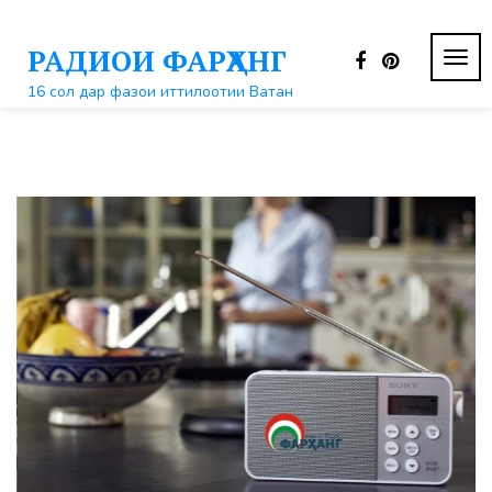
Перейти
к
РАДИОИ ФАРҲАНГ
контенту
ПЕР
НАВ
16 сол дар фазои иттилоотии Ватан