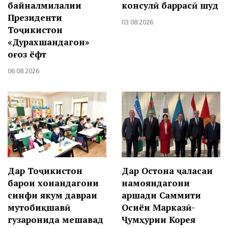
байналмилалии
консулӣ баррасӣ шуд
Президенти
03.08.2026
Тоҷикистон
«Дурахшандагон»
оғоз ёфт
06.08.2026
Дар Тоҷикистон
Дар Остона ҷаласаи
барои хонандагони
намояндагони
синфи якум давраи
аршади Саммити
мутобиқшавӣ
Осиёи Марказӣ-
гузаронида мешавад
Ҷумҳурии Корея