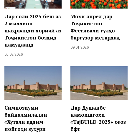
Дар соли 2025 беш аз
Моҳи апрел дар
2 миллион
Тоҷикистон
шаҳрванди хориҷӣ аз
Фестивали гулҳо
Тоҷикистон боздид
баргузор мегардад
намудаанд
09.01.2026
05.02.2026
Симпозиуми
Дар Душанбе
байналмилалии
намоишгоҳи
«Хутали қадим-
«TajBUILD-2025» оғоз
пойгоҳи зуҳури
ёфт