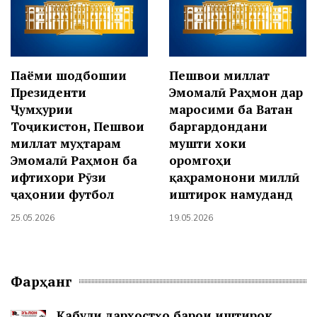
Паёми шодбошии
Пешвои миллат
Президенти
Эмомалӣ Раҳмон дар
Ҷумҳурии
маросими ба Ватан
Тоҷикистон, Пешвои
баргардондани
миллат муҳтарам
мушти хоки
Эмомалӣ Раҳмон ба
оромгоҳи
ифтихори Рӯзи
қаҳрамонони миллӣ
ҷаҳонии футбол
иштирок намуданд
25.05.2026
19.05.2026
Фарҳанг
Қабули дархостҳо барои иштирок