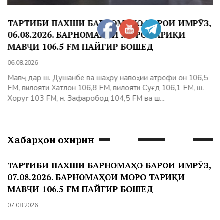
ТАРТИБИ ПАХШИ БАРНОМАҲО БАРОИ ИМРӮЗ,
Қ
06.08.2026. БАРНОМАҲОИ МОРО ТАРИҚИ
ф
МАВҶИ 106.5 FM ПАЙГИР БОШЕД
«
06.08.2026
05
Мавҷ дар ш. Душанбе ва шаҳру навоҳии атрофи он 106,5
М
FM, вилояти Хатлон 106,8 FM, вилояти Суғд 106,1 FM, ш.
и
Хоруғ 103 FM, н. Зафаробод 104,5 FM ва ш....
Ф
Хабарҳои охирин
ТАРТИБИ ПАХШИ БАРНОМАҲО БАРОИ ИМРӮЗ,
07.08.2026. БАРНОМАҲОИ МОРО ТАРИҚИ
МАВҶИ 106.5 FM ПАЙГИР БОШЕД
07.08.2026