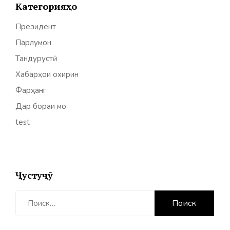
Категорияҳо
Президент
Парлумон
Тандурустӣ
Хабарҳои охирин
Фарҳанг
Дар бораи мо
test
Ҷустуҷӯ
Найти: