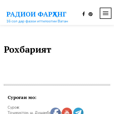
Перейти
к
РАДИОИ ФАРҲАНГ
контенту
ПЕР
НАВ
16 сол дар фазои иттилоотии Ватан
Рохбарият
Суроғаи мо:
Суроға:
Тоҷикистон, ш. Душанбе, к. Шерозӣ 31