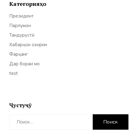
Категорияҳо
Президент
Парлумон
Тандурустӣ
Хабарҳои охирин
Фарҳанг
Дар бораи мо
test
Ҷустуҷӯ
Найти: