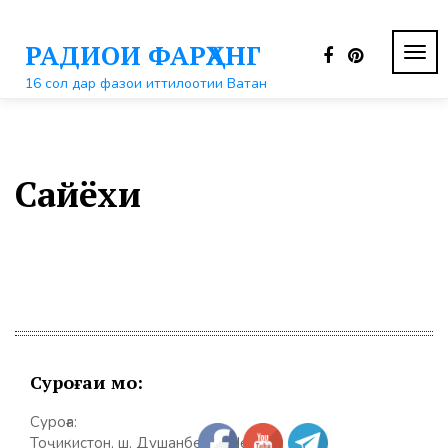
Перейти
к
РАДИОИ ФАРҲАНГ
контенту
ПЕР
НАВ
16 сол дар фазои иттилоотии Ватан
Сайёхи
Суроғаи мо:
Суроға:
Тоҷикистон, ш. Душанбе, к. Шерозӣ 31