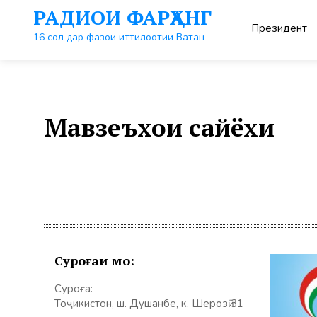
Перейти
РАДИОИ ФАРҲАНГ
к
Президент
контенту
16 сол дар фазои иттилоотии Ватан
Мавзеъхои сайёхи
Суроғаи мо:
Суроға:
Тоҷикистон, ш. Душанбе, к. Шерозӣ 31