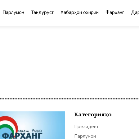
Парлумон
Тандурустӣ
Хабарҳои охирин
Фарҳанг
Дар
Категорияҳо
Президент
Парлумон