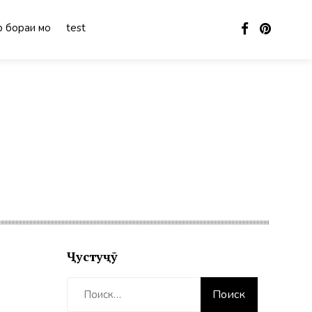
 бораи мо
test
Ҷустуҷӯ
Найти: