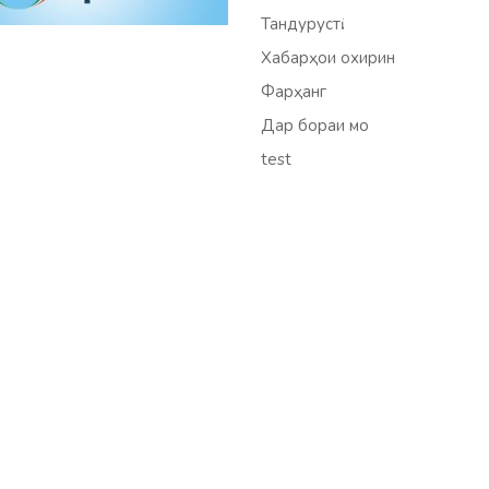
Тандурустӣ
Хабарҳои охирин
Фарҳанг
Дар бораи мо
test