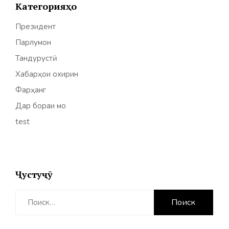
Категорияҳо
Президент
Парлумон
Тандурустӣ
Хабарҳои охирин
Фарҳанг
Дар бораи мо
test
Ҷустуҷӯ
Найти: