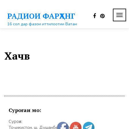
Перейти
к
РАДИОИ ФАРҲАНГ
контенту
ПЕР
НАВ
16 сол дар фазои иттилоотии Ватан
Хачв
Суроғаи мо:
Суроға:
Тоҷикистон, ш. Душанбе, к. Шерозӣ 31