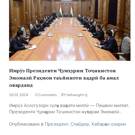
Имрӯз Президенти Ҷумҳурии Тоҷикистон
Эмомалӣ Раҳмон таъйиноти кадрӣ ба амал
оварданд
16.01.2024
0 Comments
BY
farhangfm.tj
Имрӯз Асосгузори сулҳу ваҳдати миллӣ — Пешвои миллат,
Президенти Ҷумҳурии Тоҷикистон муҳтарам Эмомалӣ...
Опубликовано в
Президент
,
Слайдер
,
Хабарҳои охирин