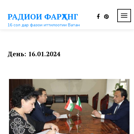
Перейти
к
РАДИОИ ФАРҲАНГ
контенту
ПЕР
НАВ
16 сол дар фазои иттилоотии Ватан
День:
16.01.2024