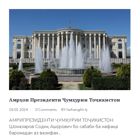
Амрҳои Президенти Ҷумҳурии Тоҷикистон
16.01.2024
0 Comments
BY
farhangfm.tj
АМРИПРЕЗИДЕНТИ ҶУМҲУРИИ ТОҶИКИСТОН
Шоназаров Содиқ Ашӯрович бо сабаби ба нафақа
баромадан аз вазифаи...