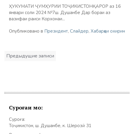
ҲУКУМАТИ ҶУМҲУРИИ ТОҶИКИСТОНҚАРОР аз 16
январи соли 2024 №7ш. Душанбе Дар бораи аз
вазифаи раиси Корхонаи...
Опубликовано в
Президент
,
Слайдер
,
Хабарҳои охирин
Навигация
Предыдущие записи
по
записям
Суроғаи мо:
Суроға:
Тоҷикистон, ш. Душанбе, к. Шерозӣ 31