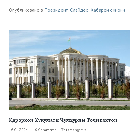
Опубликовано в
Президент
,
Слайдер
,
Хабарҳои охирин
Қарорҳои Ҳукумати Ҷумҳурии Тоҷикистон
16.01.2024
0 Comments
BY
farhangfm.tj