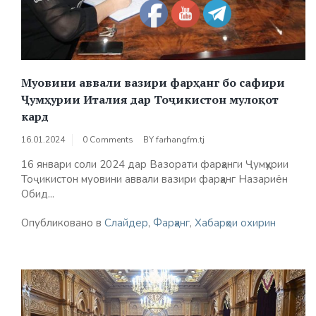
Муовини аввали вазири фарҳанг бо сафири
Ҷумҳурии Италия дар Тоҷикистон мулоқот
кард
16.01.2024
0 Comments
BY
farhangfm.tj
16 январи соли 2024 дар Вазорати фарҳанги Ҷумҳурии
Тоҷикистон муовини аввали вазири фарҳанг Назариён
Обид...
Опубликовано в
Слайдер
,
Фарҳанг
,
Хабарҳои охирин