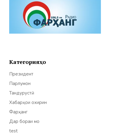
Категорияҳо
Президент
Парлумон
Тандурустӣ
Хабарҳои охирин
Фарҳанг
Дар бораи мо
test