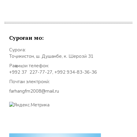
Суроғаи мо:
Суроға:
Тоҷикистон, ш. Душанбе, к. Шерозӣ 31
Рақамҳои телефон:
+992 37 227-77-27, +992 934-83-36-36
Почтаи электронӣ:
farhangfm2008@mail.ru