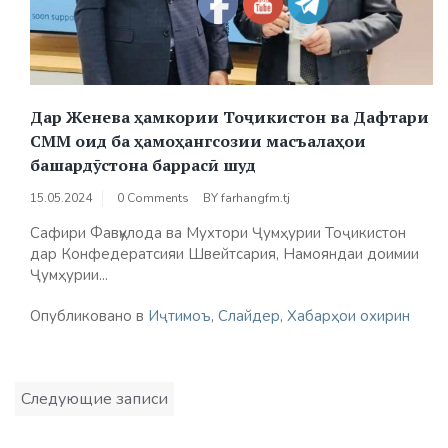
Дар Женева ҳамкории Тоҷикистон ва Дафтари
СММ оид ба ҳамоҳангсозии масъалаҳои
башардӯстона баррасӣ шуд
15.05.2024
0 Comments
BY
farhangfm.tj
Сафири Фавқулода ва Мухтори Ҷумҳурии Тоҷикистон
дар Конфедератсияи Швейтсария, Намояндаи доимии
Ҷумҳурии...
Опубликовано в
Иҷтимоъ
,
Слайдер
,
Хабарҳои охирин
Навигация
Следующие записи
по
записям