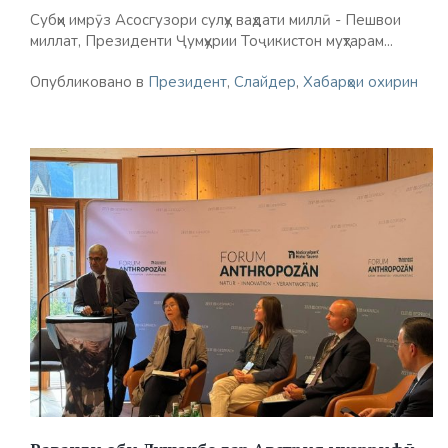
Субҳи имрӯз Асосгузори сулҳу ваҳдати миллӣ - Пешвои
миллат, Президенти Ҷумҳурии Тоҷикистон муҳтарам...
Опубликовано в
Президент
,
Слайдер
,
Хабарҳои охирин