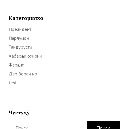
Категорияҳо
Президент
Парлумон
Тандурустӣ
Хабарҳои охирин
Фарҳанг
Дар бораи мо
test
Ҷустуҷӯ
Найти: