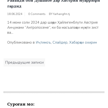
Раванди оби Душанбе дар Австрия муаррифӣ
гардид
18.06.2024
0 Comments
BY
farhangfm.tj
14 июни соли 2024 дар шаҳри Ҳайлигенблути Австрия
Анҷумани “Антропосене”, ки ба масъалаҳои муҳити зист
ва...
Опубликовано в
Иҷтимоъ
,
Слайдер
,
Хабарҳои охирин
Навигация
Предыдущие записи
по
записям
Суроғаи мо: