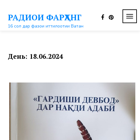
Перейти
к
РАДИОИ ФАРҲАНГ
контенту
ПЕР
НАВ
16 сол дар фазои иттилоотии Ватан
День:
18.06.2024