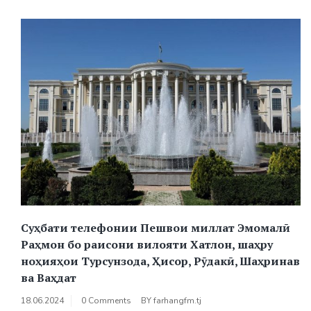
Суҳбати телефонии Пешвои миллат Эмомалӣ
Раҳмон бо раисони вилояти Хатлон, шаҳру
ноҳияҳои Турсунзода, Ҳисор, Рӯдакӣ, Шаҳринав
ва Ваҳдат
18.06.2024
0 Comments
BY
farhangfm.tj