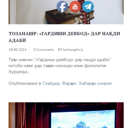
ТОЗАНАШР: «ГАРДИШИ ДЕВБОД» ДАР НАҚДИ
АДАБӢ
18.06.2024
0 Comments
BY
farhangfm.tj
Таҳти унвони “«Гардиши девбод» дар нақди адабӣ”
китоби наве дар таҳияи номзади илми филология
Хуршеда...
Опубликовано в
Слайдер
,
Фарҳанг
,
Хабарҳои охирин