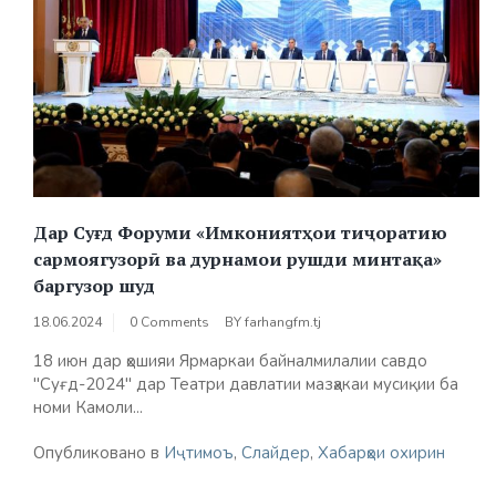
Дар Суғд Форуми «Имкониятҳои тиҷоратию
сармоягузорӣ ва дурнамои рушди минтақа»
баргузор шуд
18.06.2024
0 Comments
BY
farhangfm.tj
18 июн дар ҳошияи Ярмаркаи байналмилалии савдо
"Суғд-2024" дар Театри давлатии мазҳакаи мусиқии ба
номи Камоли...
Опубликовано в
Иҷтимоъ
,
Слайдер
,
Хабарҳои охирин