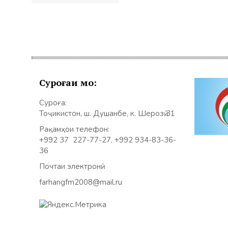
по
записям
Суроғаи мо:
Суроға:
Тоҷикистон, ш. Душанбе, к. Шерозӣ 31
Рақамҳои телефон:
+992 37 227-77-27, +992 934-83-36-
36
Почтаи электронӣ:
farhangfm2008@mail.ru