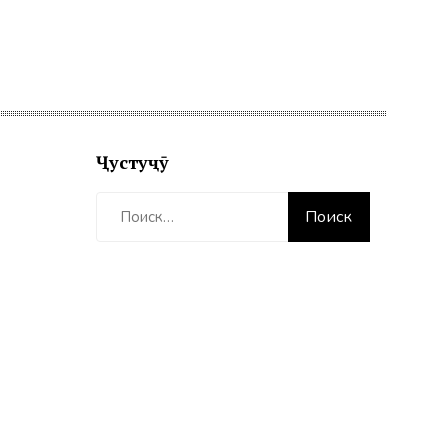
Ҷустуҷӯ
Найти: