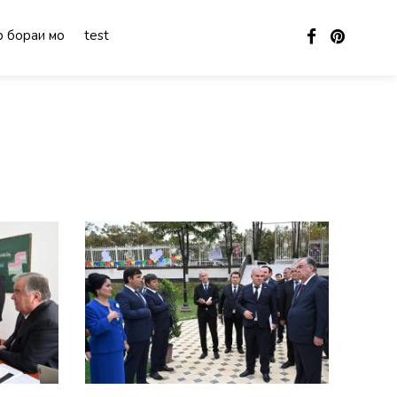
 бораи мо
test