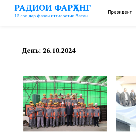
Перейти
РАДИОИ ФАРҲАНГ
к
Президент
контенту
16 сол дар фазои иттилоотии Ватан
День:
26.10.2024