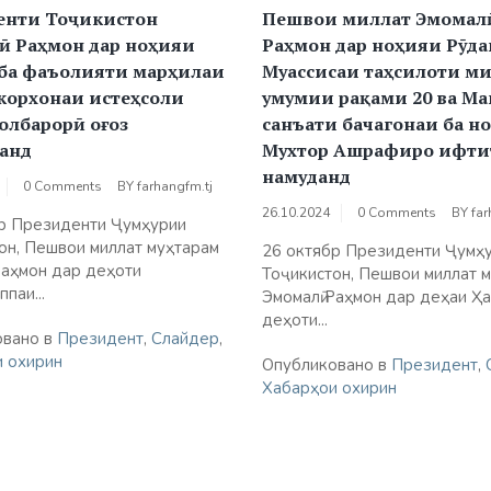
енти Тоҷикистон
Пешвои миллат Эмомал
ӣ Раҳмон дар ноҳияи
Раҳмон дар ноҳияи Рӯда
 ба фаъолияти марҳилаи
Муассисаи таҳсилоти м
корхонаи истеҳсоли
умумии рақами 20 ва Ма
олбарорӣ оғоз
санъати бачагонаи ба н
анд
Мухтор Ашрафиро ифти
намуданд
0 Comments
BY
farhangfm.tj
26.10.2024
0 Comments
BY
far
р Президенти Ҷумҳурии
он, Пешвои миллат муҳтарам
26 октябр Президенти Ҷумҳ
Раҳмон дар деҳоти
Тоҷикистон, Пешвои миллат 
паи...
Эмомалӣ Раҳмон дар деҳаи Ҳа
деҳоти...
овано в
Президент
,
Слайдер
,
 охирин
Опубликовано в
Президент
,
Хабарҳои охирин