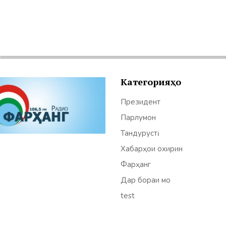
Категорияҳо
Президент
Парлумон
Тандурустӣ
Хабарҳои охирин
Фарҳанг
Дар бораи мо
test