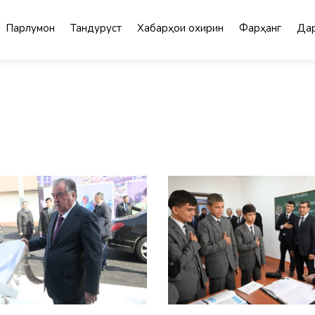
Парлумон
Тандурустӣ
Хабарҳои охирин
Фарҳанг
Дар