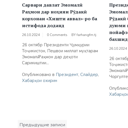
Сарвари давлат Эмомалӣ
Презид
Раҳмон дар ноҳияи Рӯдакӣ
Эмомал
корхонаи «Хишти аввал»-ро ба
Рӯдакӣ
истифода доданд
дуюми 
пойафз
26.10.2024
0 Comments
BY
farhangfm.tj
бахшид
26 октябр Президенти Ҷумҳурии
26.10.2024
Тоҷикистон, Пешвои миллат муҳтарам
Эмомалӣ Раҳмон дар деҳоти
26 октяб
Сарикиштии...
Тоҷикист
Эмомалӣ 
Опубликовано в
Президент
,
Слайдер
,
Чоргултеп
Хабарҳои охирин
Опублик
Хабарҳои
Навигация
Предыдущие записи