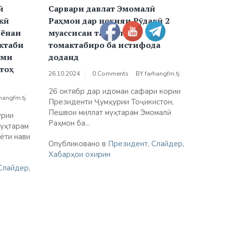
ӣ
Сарвари давлат Эмомалӣ
кӣ
Раҳмон дар ноҳияи Рӯдакӣ 2
иёнаи
муассисаи таҳсилоти
ктаби
томактабиро ба истифода
оми
доданд
тоҳ
26.10.2024
0 Comments
BY
farhangfm.tj
26 октябр дар идомаи сафари кории
hangfm.tj
Президенти Ҷумҳурии Тоҷикистон,
Пешвои миллат муҳтарам Эмомалӣ
урии
Раҳмон ба...
муҳтарам
ёти нави
Опубликовано в
Президент
,
Слайдер
,
Хабарҳои охирин
Слайдер
,