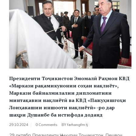
Президенти Тоҷикистон Эмомалӣ Раҳмон КВД
«Маркази рақамикунонии соҳаи нақлиёт»,
Маркази байналмилалии дипломатияи
минтақавии нақлиётӣ ва КВД «Пажуҳишгоҳи
Лоиҳакашии иншооти нақлиётӣ» -ро дар
шаҳри Душанбе ба истифода доданд
29.10.2024
0 Comments
BY
farhangfm.tj
29 октябр Президенти Ҷумҳурии Тоҷикистон, Пешвои