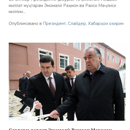
миллат муҳтарам Эмомалӣ Раҳмон ва Раиси Маҷлиси
миллии...
Опубликовано в
Президент
,
Слайдер
,
Хабарҳои охирин
Сарвари давлат Эмомалӣ Раҳмон Маркази