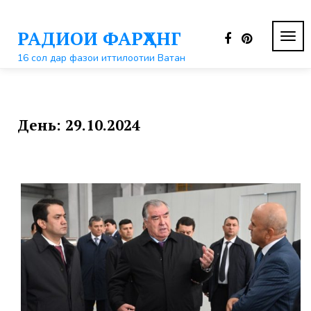
Перейти
к
РАДИОИ ФАРҲАНГ
контенту
ПЕР
НАВ
16 сол дар фазои иттилоотии Ватан
День:
29.10.2024