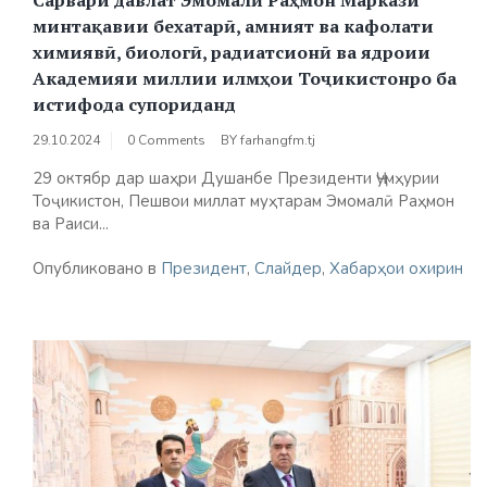
минтақавии бехатарӣ, амният ва кафолати
химиявӣ, биологӣ, радиатсионӣ ва ядроии
Академияи миллии илмҳои Тоҷикистонро ба
истифода супориданд
29.10.2024
0 Comments
BY
farhangfm.tj
29 октябр дар шаҳри Душанбе Президенти Ҷумҳурии
Тоҷикистон, Пешвои миллат муҳтарам Эмомалӣ Раҳмон
ва Раиси...
Опубликовано в
Президент
,
Слайдер
,
Хабарҳои охирин