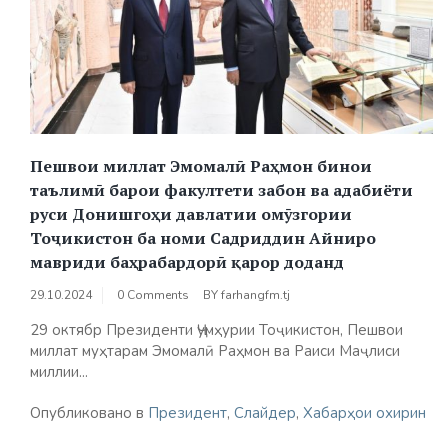
Пешвои миллат Эмомалӣ Раҳмон бинои
таълимӣ барои факултети забон ва адабиёти
руси Донишгоҳи давлатии омӯзгории
Тоҷикистон ба номи Садриддин Айниро
мавриди баҳрабардорӣ қарор доданд
29.10.2024
0 Comments
BY
farhangfm.tj
29 октябр Президенти Ҷумҳурии Тоҷикистон, Пешвои
миллат муҳтарам Эмомалӣ Раҳмон ва Раиси Маҷлиси
миллии...
Опубликовано в
Президент
,
Слайдер
,
Хабарҳои охирин