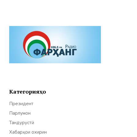
Категорияҳо
Президент
Парлумон
Тандурустӣ
Хабарҳои охирин