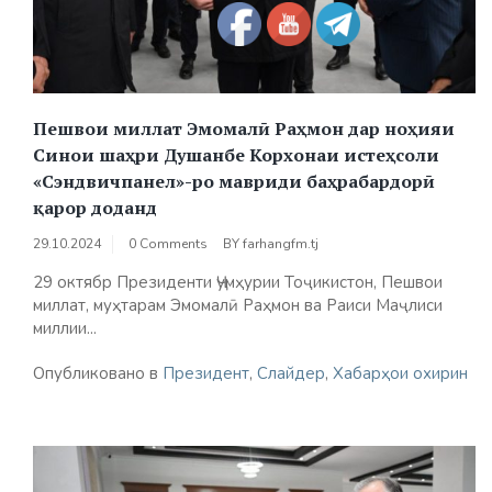
Пешвои миллат Эмомалӣ Раҳмон дар ноҳияи
Синои шаҳри Душанбе Корхонаи истеҳсоли
«Сэндвичпанел»-ро мавриди баҳрабардорӣ
қарор доданд
29.10.2024
0 Comments
BY
farhangfm.tj
29 октябр Президенти Ҷумҳурии Тоҷикистон, Пешвои
миллат, муҳтарам Эмомалӣ Раҳмон ва Раиси Маҷлиси
миллии...
Опубликовано в
Президент
,
Слайдер
,
Хабарҳои охирин