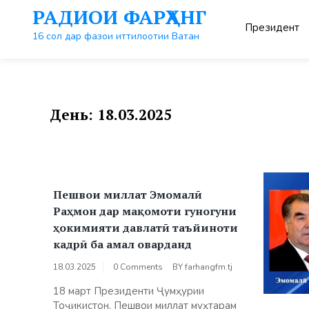
Перейти
РАДИОИ ФАРҲАНГ
к
Президент
контенту
16 сол дар фазои иттилоотии Ватан
День:
18.03.2025
Пешвои миллат Эмомалӣ
Раҳмон дар мақомоти гуногуни
ҳокимияти давлатӣ таъйиноти
кадрӣ ба амал оварданд
18.03.2025
0 Comments
BY
farhangfm.tj
18 март Президенти Ҷумҳурии
Тоҷикистон, Пешвои миллат муҳтарам