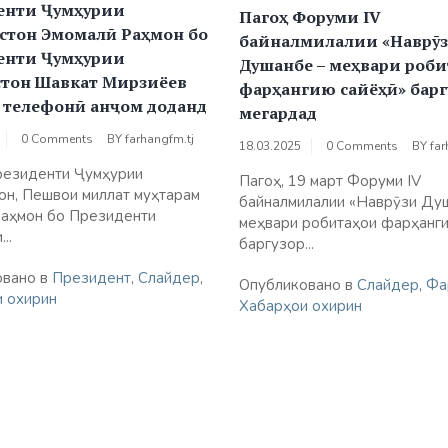
енти Ҷумҳурии
Пагоҳ Форуми IV
стон Эмомалӣ Раҳмон бо
байналмилалии «Наврӯ
енти Ҷумҳурии
Душанбе – меҳвари роб
стон Шавкат Мирзиёев
фарҳангию сайёҳӣ» барг
 телефонӣ анҷом доданд
мегардад
0 Comments
BY
farhangfm.tj
18.03.2025
0 Comments
BY
far
резиденти Ҷумҳурии
Пагоҳ, 19 март Форуми IV
он, Пешвои миллат муҳтарам
байналмилалии «Наврӯзи Ду
Раҳмон бо Президенти
меҳвари робитаҳои фарҳанги
..
баргузор...
овано в
Президент
,
Слайдер
,
Опубликовано в
Слайдер
,
Фа
 охирин
Хабарҳои охирин