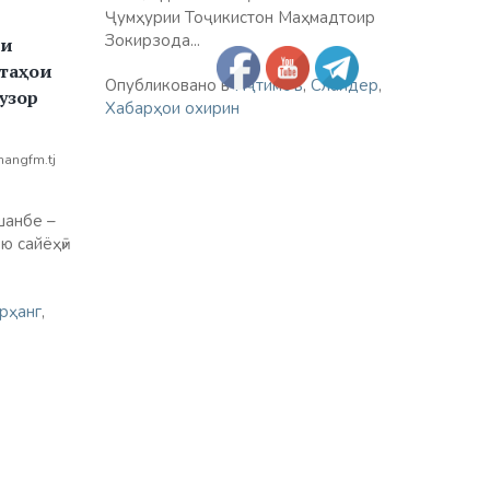
Ҷумҳурии Тоҷикистон Маҳмадтоир
Зокирзода...
зи
итаҳои
Опубликовано в
Иҷтимоъ
,
Слайдер
,
узор
Хабарҳои охирин
hangfm.tj
шанбе –
ю сайёҳӣ»
рҳанг
,