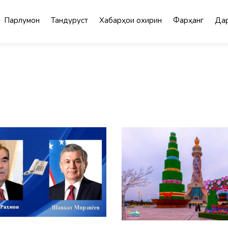
Парлумон
Тандурустӣ
Хабарҳои охирин
Фарҳанг
Дар