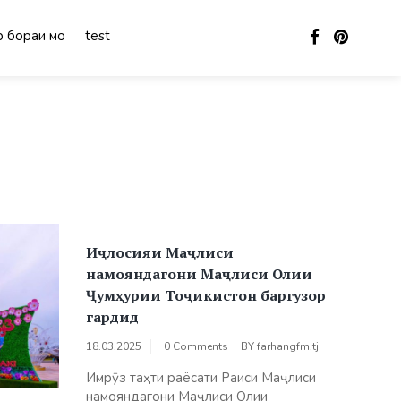
 бораи мо
test
Иҷлосияи Маҷлиси
намояндагони Маҷлиси Олии
Ҷумҳурии Тоҷикистон баргузор
гардид
18.03.2025
0 Comments
BY
farhangfm.tj
Имрӯз таҳти раёсати Раиси Маҷлиси
намояндагони Маҷлиси Олии