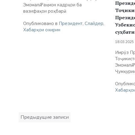
Презид
Эмомалӣ Раҳмон кадрҳои ба
Тоҷики
вазифаҳои роҳбарӣ...
Презид
Опубликовано в
Президент
,
Слайдер
,
Узбеки
Хабарҳои охирин
суҳбати
18.03.2025
Имрӯз П
Тоҷикист
Эмомалӣ 
Ҷумҳурии.
Опублик
Хабарҳои
Навигация
Предыдущие записи
по
записям