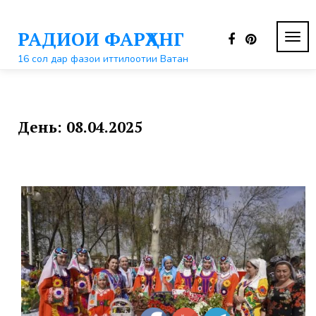
Перейти
к
РАДИОИ ФАРҲАНГ
контенту
ПЕР
НАВ
16 сол дар фазои иттилоотии Ватан
День:
08.04.2025