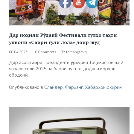
Дар ноҳияи Рӯдакӣ Фестивали гулҳо таҳти
унвони «Сайри гули лола» доир шуд
08.04.2025
0 Comments
BY
farhangfm.tj
Дар асоси амри Президенти Ҷумҳурии Тоҷикистон аз 2
январи соли 2025 ва барои вусъат додани корҳои
ободонӣ,...
Опубликовано в
Слайдер
,
Фарҳанг
,
Хабарҳои охирин