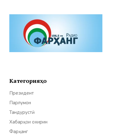
Категорияҳо
Президент
Парлумон
Тандурустӣ
Хабарҳои охирин
Фарҳанг