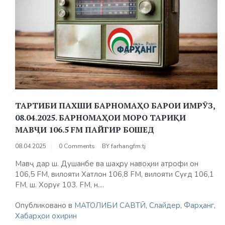
ТАРТИБИ ПАХШИ БАРНОМАҲО БАРОИ ИМРӮЗ,
08.04.2025. БАРНОМАҲОИ МОРО ТАРИҚИ
МАВҶИ 106.5 FM ПАЙГИР БОШЕД
08.04.2025
0 Comments
BY
farhangfm.tj
Мавҷ дар ш. Душанбе ва шаҳру навоҳии атрофи он
106,5 FM, вилояти Хатлон 106,8 FМ, вилояти Суғд 106,1
FM, ш. Хоруғ 103. FM, н....
Опубликовано в
МАТОЛИБИ САВТӢ
,
Слайдер
,
Фарҳанг
,
Хабарҳои охирин