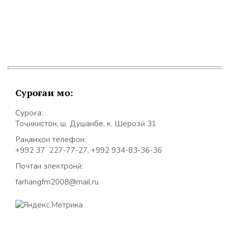
Суроғаи мо:
Суроға:
Тоҷикистон, ш. Душанбе, к. Шерозӣ 31
Рақамҳои телефон:
+992 37 227-77-27, +992 934-83-36-36
Почтаи электронӣ:
farhangfm2008@mail.ru