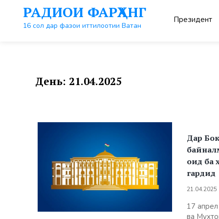
Перейти
РАДИОИ ФАРҲАНГ
к
Президент
контенту
16 сол дар фазои иттилоотии Ватан
День:
21.04.2025
Дар Бо
байнал
оид ба 
гардид
21.04.2025
17 апрел
ва Мухто