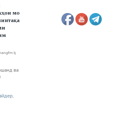
н
хҳои мо
минтақа
ми
им
hangfm.tj
ошанд ва
и
айдер
,