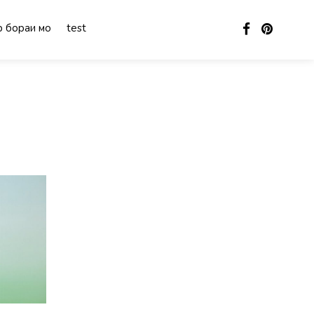
 бораи мо
test