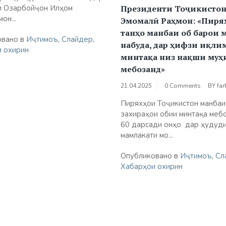
и Озарбойҷон Илҳом
Президенти Тоҷикисто
он...
Эмомалӣ Раҳмон: «Пиря
танҳо манбаи об барои 
овано в
Иҷтимоъ
,
Слайдер
,
набуда, дар ҳифзи иқли
 охирин
минтақа низ нақши муҳ
мебозанд»
21.04.2025
0 Comments
BY
far
Пиряхҳои Тоҷикистон манбаи
захираҳои обии минтақа меб
60 дарсади онҳо дар ҳудуд
мамлакати мо...
Опубликовано в
Иҷтимоъ
,
Сл
Хабарҳои охирин