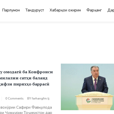
Парлумон
Тандурустӣ
Хабарҳои охирин
Фарҳанг
Дар
ку омодагӣ ба Конфронси
милалии сатҳи баланд
ҳифзи пиряхҳо баррасӣ
0 Comments
BY
farhangfm.tj
 вохӯрии Сафири Фавқулода
ри Ҷумҳурии Тоҷикистон дар