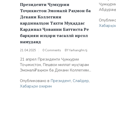
Ҷумҳури
Президенти Ҷумҳурии
Абдураҳм
Тоҷикистон Эмомалӣ Раҳмон ба
Декани Коллегияи
Опублик
кардиналҳои Тахти Муқаддас
Хабарҳои
Кардинал Ҷованни Баттиста Ре
барқияи изҳори тасаллӣ ирсол
намуданд
21.04.2025
0 Comments
BY
farhangfm.tj
21 апрел Президенти Ҷумҳурии
Тоҷикистон, Пешвои миллат муҳтарам
Эмомалӣ Раҳмон ба Декани Коллегияи...
Опубликовано в
Президент
,
Слайдер
,
Хабарҳои охирин