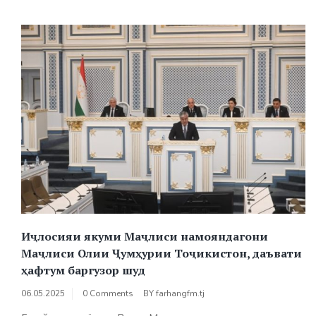
Иҷлосияи якуми Маҷлиси намояндагони
Маҷлиси Олии Ҷумҳурии Тоҷикистон, даъвати
ҳафтум баргузор шуд
06.05.2025
0 Comments
BY
farhangfm.tj