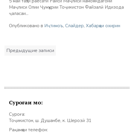
5 май таҳти раёсати Раиси Маҷлиси намояндагони
Маҷлиси Олии Ҷумҳурии Тоҷикистон Файзалӣ Идизода
ҷаласаи...
Опубликовано в
Иҷтимоъ
,
Слайдер
,
Хабарҳои охирин
Навигация
Предыдущие записи
по
записям
Суроғаи мо:
Суроға:
Тоҷикистон, ш. Душанбе, к. Шерозӣ 31
Рақамҳои телефон: