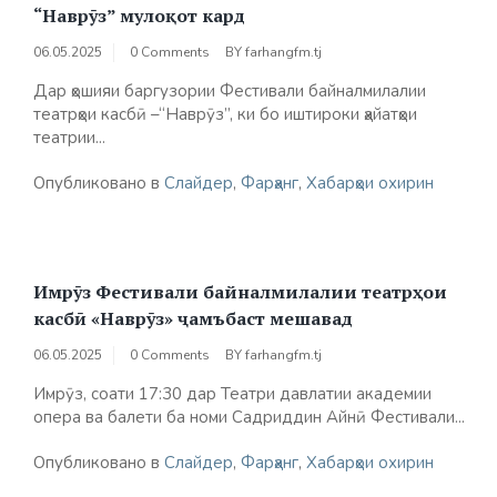
“Наврӯз” мулоқот кард
06.05.2025
0 Comments
BY
farhangfm.tj
Дар ҳошияи баргузории Фестивали байналмилалии
театрҳои касбӣ –“Наврӯз”, ки бо иштироки ҳайатҳои
театрии...
Опубликовано в
Слайдер
,
Фарҳанг
,
Хабарҳои охирин
Имрӯз Фестивали байналмилалии театрҳои
касбӣ «Наврӯз» ҷамъбаст мешавад
06.05.2025
0 Comments
BY
farhangfm.tj
Имрӯз, соати 17:30 дар Театри давлатии академии
опера ва балети ба номи Садриддин Айнӣ Фестивали...
Опубликовано в
Слайдер
,
Фарҳанг
,
Хабарҳои охирин