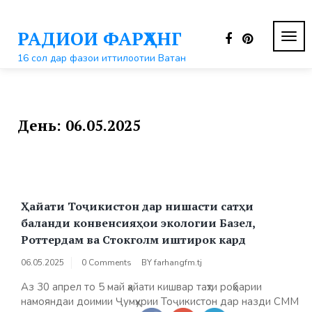
Перейти
к
РАДИОИ ФАРҲАНГ
контенту
ПЕР
НАВ
16 сол дар фазои иттилоотии Ватан
День:
06.05.2025
Ҳайати Тоҷикистон дар нишасти сатҳи
баланди конвенсияҳои экологии Базел,
Роттердам ва Стокголм иштирок кард
06.05.2025
0 Comments
BY
farhangfm.tj
Аз 30 апрел то 5 май ҳайати кишвар таҳти роҳбарии
намояндаи доимии Ҷумҳурии Тоҷикистон дар назди СММ