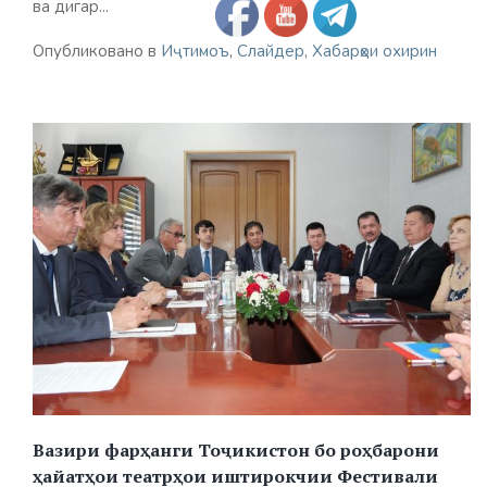
ва дигар...
Опубликовано в
Иҷтимоъ
,
Слайдер
,
Хабарҳои охирин
Вазири фарҳанги Тоҷикистон бо роҳбарони
ҳайатҳои театрҳои иштирокчии Фестивали