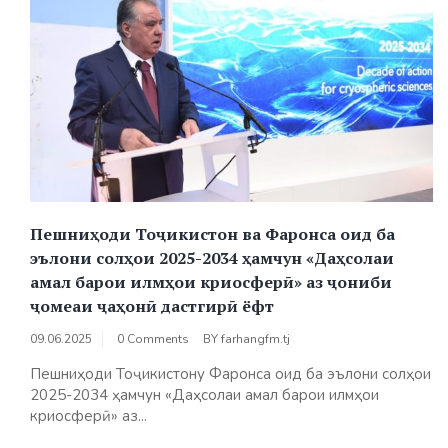
Пешниҳоди Тоҷикистон ва Фаронса оид ба
эълони солҳои 2025-2034 ҳамчун «Даҳсолаи
амал барои илмҳои криосферӣ» аз ҷониби
ҷомеаи ҷаҳонӣ дастгирӣ ёфт
09.06.2025
0 Comments
BY
farhangfm.tj
Пешниҳоди Тоҷикистону Фаронса оид ба эълони солҳои
2025-2034 ҳамчун «Даҳсолаи амал барои илмҳои
криосферӣ» аз...