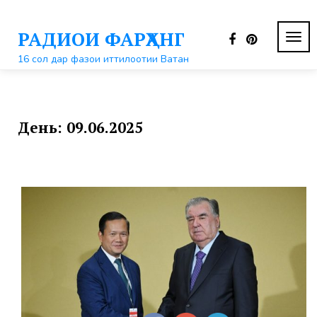
Перейти
к
РАДИОИ ФАРҲАНГ
контенту
ПЕР
НАВ
16 сол дар фазои иттилоотии Ватан
День:
09.06.2025