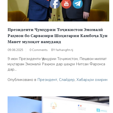
Президенти Ҷумҳурии Тоҷикистон Эмомалӣ
Раҳмон бо Сарвазири Шоҳигарии Камбоҷа Ҳун
Манет мулоқот намуданд
09.06.2025
0 Comments
BY
farhangfm.tj
9 июн Президенти Ҷумҳурии Тоҷикистон, Пешвои миллат
муҳтарам Эмомалӣ Раҳмон дар шаҳри Нитсаи Фаронса
дар...
Опубликовано в
Президент
,
Слайдер
,
Хабарҳои охирин