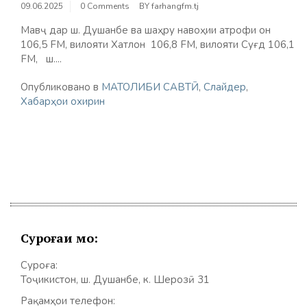
09.06.2025
0 Comments
BY
farhangfm.tj
Мавҷ дар ш. Душанбе ва шаҳру навоҳии атрофи он
106,5 FM, вилояти Хатлон 106,8 FМ, вилояти Суғд 106,1
FM, ш....
Опубликовано в
МАТОЛИБИ САВТӢ
,
Слайдер
,
Хабарҳои охирин
Суроғаи мо:
Суроға:
Тоҷикистон, ш. Душанбе, к. Шерозӣ 31
Рақамҳои телефон: