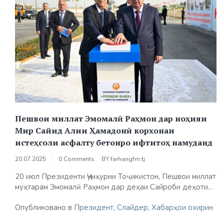
Пешвои миллат Эмомалӣ Раҳмон дар ноҳияи
Мир Сайид Алии Ҳамадонӣ корхонаи
истеҳсоли асфалту бетонро ифтитоҳ намуданд
20.07.2025
0 Comments
BY
farhangfm.tj
20 июл Президенти Ҷумҳурии Тоҷикистон, Пешвои миллат
муҳтарам Эмомалӣ Раҳмон дар деҳаи Сайроби деҳоти...
Опубликовано в
Президент
,
Слайдер
,
Хабарҳои охирин