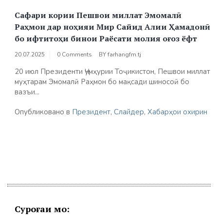
Сафари кории Пешвои миллат Эмомалӣ
Раҳмон дар ноҳияи Мир Сайид Алии Ҳамадонӣ
бо ифтитоҳи бинои Раёсати молия оғоз ёфт
20.07.2025
0 Comments
BY
farhangfm.tj
20 июл Президенти Ҷумҳурии Тоҷикистон, Пешвои миллат
муҳтарам Эмомалӣ Раҳмон бо мақсади шиносоӣ бо
вазъи...
Опубликовано в
Президент
,
Слайдер
,
Хабарҳои охирин
Суроғаи мо: