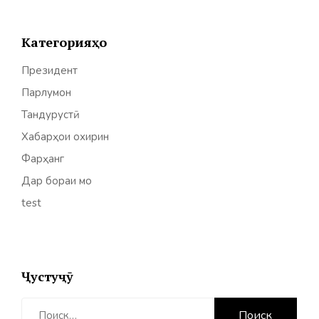
Категорияҳо
Президент
Парлумон
Тандурустӣ
Хабарҳои охирин
Фарҳанг
Дар бораи мо
test
Ҷустуҷӯ
Найти: