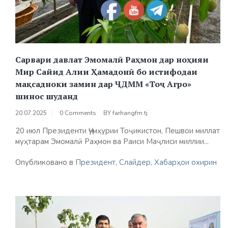
Сарвари давлат Эмомалӣ Раҳмон дар ноҳияи
Мир Сайид Алии Ҳамадонӣ бо истифодаи
мақсадноки замин дар ҶДММ «Тоҷ Агро»
шинос шуданд
20.07.2025
0 Comments
BY
farhangfm.tj
20 июл Президенти Ҷумҳурии Тоҷикистон, Пешвои миллат
муҳтарам Эмомалӣ Раҳмон ва Раиси Маҷлиси миллии...
Опубликовано в
Президент
,
Слайдер
,
Хабарҳои охирин