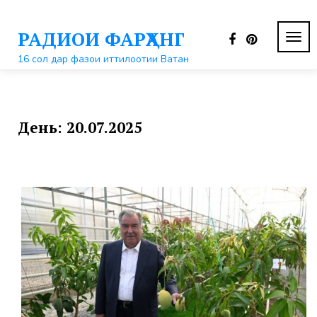
Перейти
к
РАДИОИ ФАРҲАНГ
контенту
ПЕР
НАВ
16 сол дар фазои иттилоотии Ватан
День:
20.07.2025