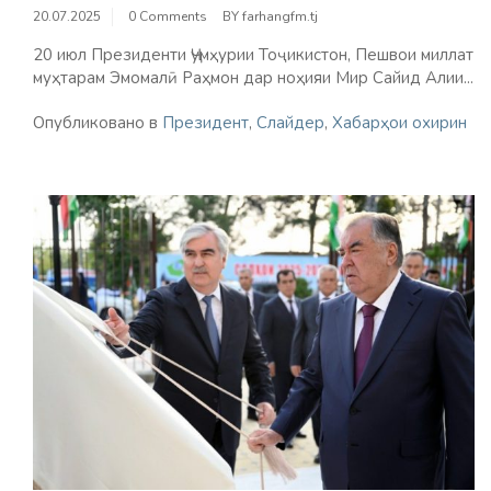
20.07.2025
0 Comments
BY
farhangfm.tj
20 июл Президенти Ҷумҳурии Тоҷикистон, Пешвои миллат
муҳтарам Эмомалӣ Раҳмон дар ноҳияи Мир Сайид Алии...
Опубликовано в
Президент
,
Слайдер
,
Хабарҳои охирин