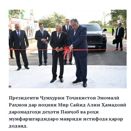
Президенти Ҷумҳурии Тоҷикистон Эмомалӣ
Раҳмон дар ноҳияи Мир Сайид Алии Ҳамадонӣ
даромадгоҳи деҳоти Панҷоб ва роҳи
мумфаршгардидаро мавриди истифода қарор
доданд.