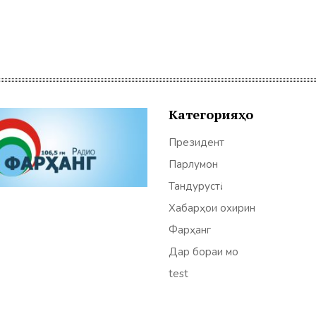
Категорияҳо
Президент
Парлумон
Тандурустӣ
Хабарҳои охирин
Фарҳанг
Дар бораи мо
test