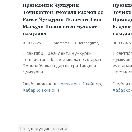
Президенти Ҷумҳурии
Презид
Тоҷикистон Эмомалӣ Раҳмон бо
Тоҷики
Раиси Ҷумҳурии Исломии Эрон
Презид
Масъуди Пизишкиён мулоқот
Владим
намуданд
намуда
01.09.2025
0 Comments
BY
farhangfm.tj
01.09.2025
1 сентябр Президенти Ҷумҳурии
1 сентяб
Тоҷикистон, Пешвои миллат муҳтарам
Ҷумҳурии
Эмомалӣ Раҳмон дар шаҳри Тянҷини
муҳтарам
Ҷумҳурии...
Президен
Опубликовано в
Президент
,
Слайдер
,
Опублик
Хабарҳои охирин
Хабарҳои
Навигация
Предыдущие записи