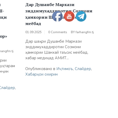
ӣ
Дар Душанбе Маркази
Ш-
зиддимухаддиротии Созмони
иқи
ҳамкории Шанхай таъсис
меёбад
01.09.2025
0 Comments
BY
farhangfm.tj
ор»
Дар шаҳри Душанбе Маркази
зиддимухаддиротии Созмони
hangfm.tj
ҳамкории Шанхай таъсис меёбад,
хабар медиҳад АМИТ...
урии
муҳтарам
Опубликовано в
Иҷтимоъ
,
Слайдер
,
янҷин
Хабарҳои охирин
Слайдер
,