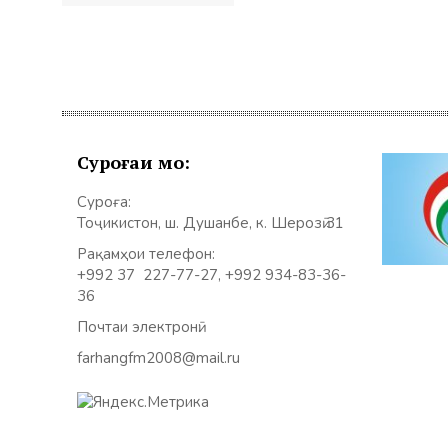
по
записям
Суроғаи мо:
Суроға:
Тоҷикистон, ш. Душанбе, к. Шерозӣ 31
Рақамҳои телефон:
+992 37 227-77-27, +992 934-83-36-
36
Почтаи электронӣ:
farhangfm2008@mail.ru