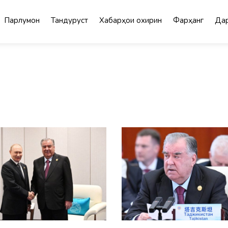
Парлумон
Тандурустӣ
Хабарҳои охирин
Фарҳанг
Дар