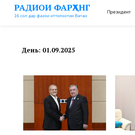
Перейти
РАДИОИ ФАРҲАНГ
к
Президент
контенту
16 сол дар фазои иттилоотии Ватан
День:
01.09.2025