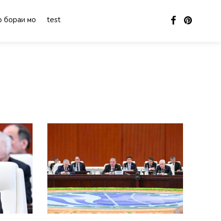
 бораи мо
test