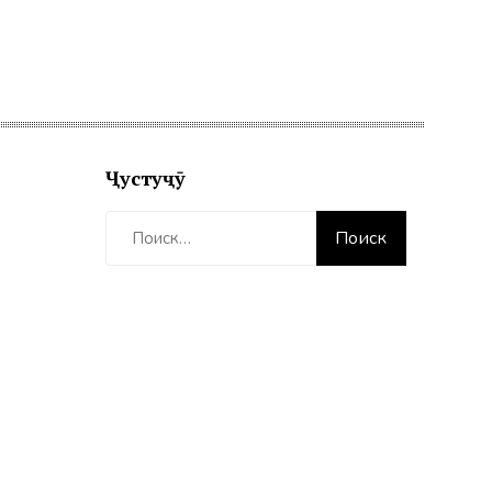
Ҷустуҷӯ
Найти: