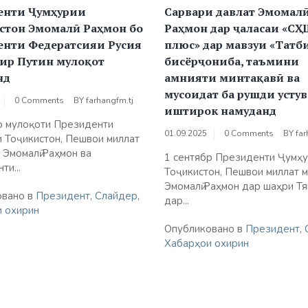
енти Ҷумҳурии
Сарвари давлат Эмомал
стон Эмомалӣ Раҳмон бо
Раҳмон дар ҷаласаи «СҲ
енти Федератсияи Русия
плюс» дар мавзуи «Татб
ир Путин мулоқот
бисёрҷониба, таъмини
нд
амнияти минтақавӣ ва
мусоидат ба рушди устув
0 Comments
BY
farhangfm.tj
иштирок намуданд
р мулоқоти Президенти
01.09.2025
0 Comments
BY
far
 Тоҷикистон, Пешвои миллат
 Эмомалӣ Раҳмон ва
​1 сентябр Президенти Ҷумҳ
ти...
Тоҷикистон, Пешвои миллат 
Эмомалӣ Раҳмон дар шаҳри Т
овано в
Президент
,
Слайдер
,
дар...
 охирин
Опубликовано в
Президент
,
Хабарҳои охирин