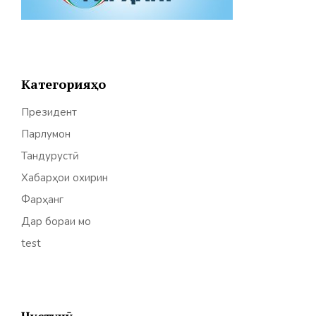
Категорияҳо
Президент
Парлумон
Тандурустӣ
Хабарҳои охирин
Фарҳанг
Дар бораи мо
test
Ҷустуҷӯ