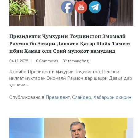
Президенти Ҷумҳурии Тоҷикистон Эмомалӣ
Раҳмон бо Амири Давлати Қатар Шайх Тамим
ибни Ҳамад оли Сонӣ мулоқот намуданд
04.11.2025
0 Comments
BY
farhangfm.tj
4 ноябр Президенти Ҷумҳурии Тоҷикистон, Пешвои
миллат муҳтарам Эмомалӣ Раҳмон дар шаҳри Давҳа дар
ҳошияи...
Опубликовано в
Президент
,
Слайдер
,
Хабарҳои охирин