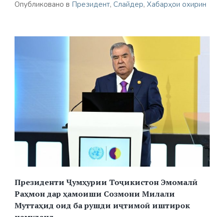
Опубликовано в
Президент
,
Слайдер
,
Хабарҳои охирин
Президенти Ҷумҳурии Тоҷикистон Эмомалӣ
Раҳмон дар ҳамоиши Созмони Милали
Муттаҳид оид ба рушди иҷтимоӣ иштирок
намуданд