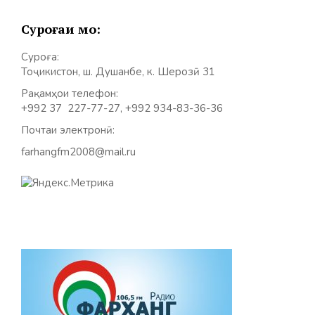
Суроғаи мо:
Суроға:
Тоҷикистон, ш. Душанбе, к. Шерозӣ 31
Рақамҳои телефон:
+992 37 227-77-27, +992 934-83-36-36
Почтаи электронӣ:
farhangfm2008@mail.ru