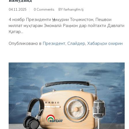
04.11.2025
0 Comments
BY
farhangfm.tj
4 ноябр Президенти Ҷумҳурии Тоҷикистон, Пешвои
миллат муҳтарам Эмомалӣ Раҳмон дар пойтахти Давлати
Қатар...
Опубликовано в
Президент
,
Слайдер
,
Хабарҳои охирин