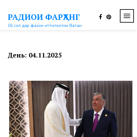
Перейти
к
РАДИОИ ФАРҲАНГ
контенту
ПЕР
НАВ
16 сол дар фазои иттилоотии Ватан
День:
04.11.2025