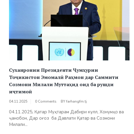
Суханронии Президенти Ҷумҳурии
Тоҷикистон Эмомалӣ Раҳмон дар Саммити
Созмони Милали Муттаҳид оид ба рушди
иҷтимоӣ
04.11.2025
0 Comments
BY
farhangfm.tj
04.11.2025, Қатар Муҳтарам Дабири кулл, Хонумҳо ва
ҷанобон, Дар оғоз ба Давлати Қатар ва Созмони
Милали...