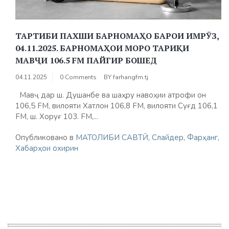
ТАРТИБИ ПАХШИ БАРНОМАҲО БАРОИ ИМРӮЗ,
04.11.2025. БАРНОМАҲОИ МОРО ТАРИҚИ
МАВҶИ 106.5 FM ПАЙГИР БОШЕД
04.11.2025
0 Comments
BY
farhangfm.tj
Мавҷ дар ш. Душанбе ва шаҳру навоҳии атрофи он
106,5 FM, вилояти Хатлон 106,8 FМ, вилояти Суғд 106,1
FM, ш. Хоруғ 103. FM,...
Опубликовано в
МАТОЛИБИ САВТӢ
,
Слайдер
,
Фарҳанг
,
Хабарҳои охирин