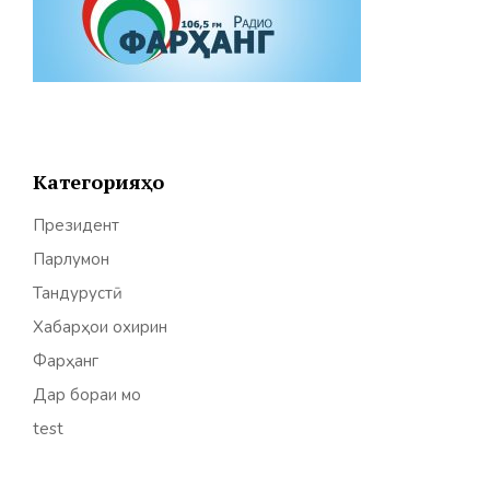
Категорияҳо
Президент
Парлумон
Тандурустӣ
Хабарҳои охирин
Фарҳанг
Дар бораи мо
test