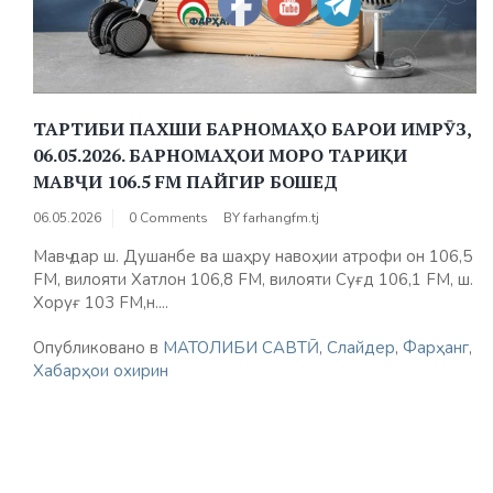
ТАРТИБИ ПАХШИ БАРНОМАҲО БАРОИ ИМРӮЗ,
06.05.2026. БАРНОМАҲОИ МОРО ТАРИҚИ
МАВҶИ 106.5 FM ПАЙГИР БОШЕД
06.05.2026
0 Comments
BY
farhangfm.tj
Мавҷ дар ш. Душанбе ва шаҳру навоҳии атрофи он 106,5
FM, вилояти Хатлон 106,8 FM, вилояти Суғд 106,1 FM, ш.
Хоруғ 103 FM,н....
Опубликовано в
МАТОЛИБИ САВТӢ
,
Слайдер
,
Фарҳанг
,
Хабарҳои охирин