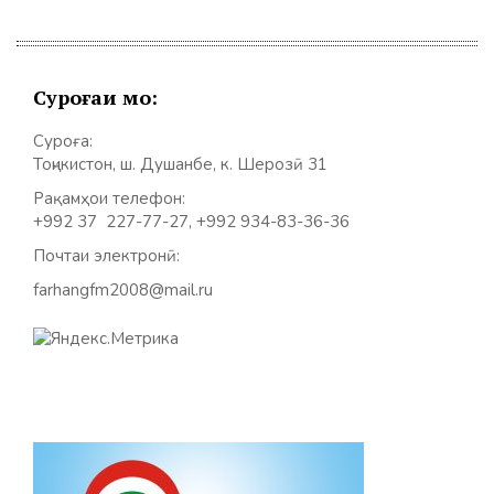
Суроғаи мо:
Суроға:
Тоҷикистон, ш. Душанбе, к. Шерозӣ 31
Рақамҳои телефон:
+992 37 227-77-27, +992 934-83-36-36
Почтаи электронӣ:
farhangfm2008@mail.ru