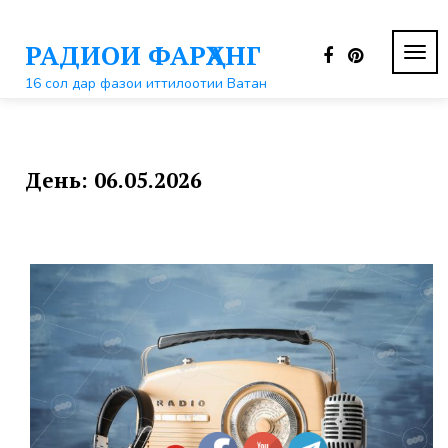
Перейти
к
РАДИОИ ФАРҲАНГ
контенту
ПЕР
НАВ
16 сол дар фазои иттилоотии Ватан
День:
06.05.2026