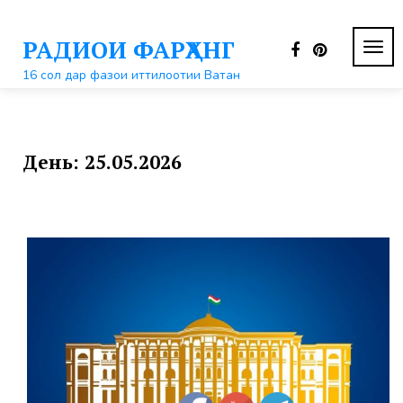
Перейти
к
РАДИОИ ФАРҲАНГ
контенту
ПЕР
НАВ
16 сол дар фазои иттилоотии Ватан
День:
25.05.2026