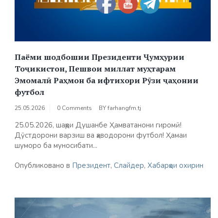
Паёми шодбошии Президенти Ҷумҳурии
Тоҷикистон, Пешвои миллат муҳтарам
Эмомалӣ Раҳмон ба ифтихори Рӯзи ҷаҳонии
футбол
25.05.2026
0 Comments
BY
farhangfm.tj
25.05.2026, шаҳри Душанбе Ҳамватанони гиромӣ!
Дӯстдорони варзиш ва ҳаводорони футбол! Ҳамаи
шуморо ба муносибати...
Опубликовано в
Президент
,
Слайдер
,
Хабарҳои охирин