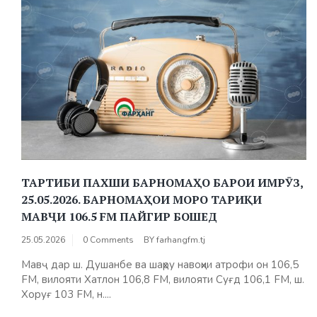
ТАРТИБИ ПАХШИ БАРНОМАҲО БАРОИ ИМРӮЗ,
25.05.2026. БАРНОМАҲОИ МОРО ТАРИҚИ
МАВҶИ 106.5 FM ПАЙГИР БОШЕД
25.05.2026
0 Comments
BY
farhangfm.tj
Мавҷ дар ш. Душанбе ва шаҳру навоҳии атрофи он 106,5
FM, вилояти Хатлон 106,8 FM, вилояти Суғд 106,1 FM, ш.
Хоруғ 103 FM, н....