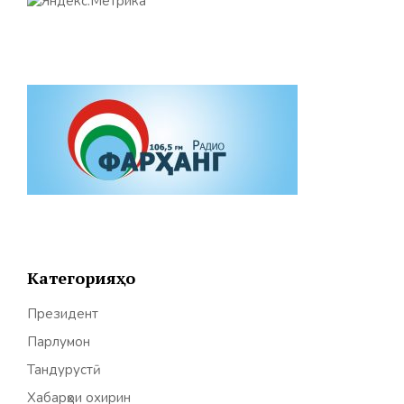
Категорияҳо
Президент
Парлумон
Тандурустӣ
Хабарҳои охирин