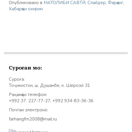
Опубликовано в
МАТОЛИБИ САВТӢ
,
Слайдер
,
Фарҳанг
,
Хабарҳои охирин
Суроғаи мо:
Суроға:
Тоҷикистон, ш. Душанбе, к. Шерозӣ 31
Рақамҳои телефон:
+992 37 227-77-27, +992 934-83-36-36
Почтаи электронӣ:
farhangfm2008@mail.ru