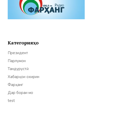
Категорияҳо
Президент
Парлумон
Тандурустӣ
Хабарҳои охирин
Фарҳанг
Дар бораи мо
test