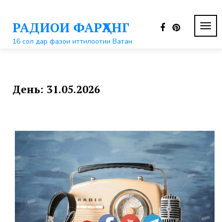
Перейти
к
РАДИОИ ФАРҲАНГ
контенту
ПЕР
НАВ
16 сол дар фазои иттилоотии Ватан
День:
31.05.2026