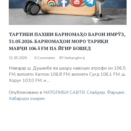
ТАРТИБИ ПАХШИ БАРНОМАҲО БАРОИ ИМРӮЗ,
31.05.2026. БАРНОМАҲОИ МОРО ТАРИҚИ
МАВҶИ 106.5 FM ПА ЙГИР БОШЕД
31.05.2026
0 Comments
BY
farhangfm.tj
Мавҷ дар ш. Душанбе ва шаҳру навоҳии атрофи он 106,5
FM, вилояти Хатлон 106,8 FM, вилояти Суғд 106,1 FM, ш.
Хоруғ 103,0 FM, н....
Опубликовано в
МАТОЛИБИ САВТӢ
,
Слайдер
,
Фарҳанг
,
Хабарҳои охирин