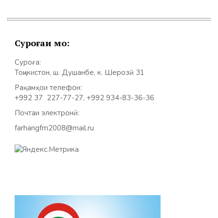
Суроғаи мо:
Суроға:
Тоҷикистон, ш. Душанбе, к. Шерозӣ 31
Рақамҳои телефон:
+992 37 227-77-27, +992 934-83-36-36
Почтаи электронӣ:
farhangfm2008@mail.ru