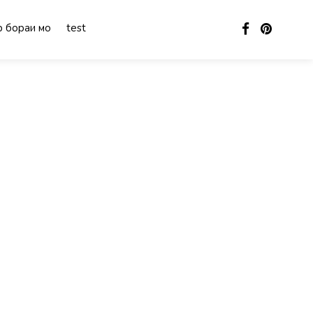
 бораи мо
test