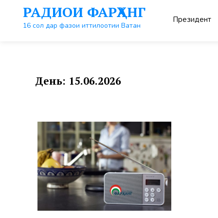
Перейти
РАДИОИ ФАРҲАНГ
к
Президент
контенту
16 сол дар фазои иттилоотии Ватан
День:
15.06.2026