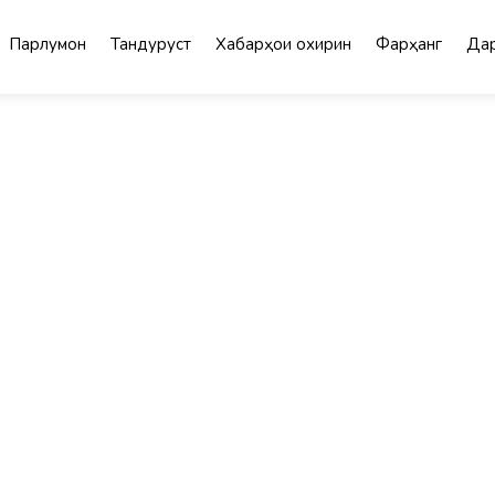
Парлумон
Тандурустӣ
Хабарҳои охирин
Фарҳанг
Дар