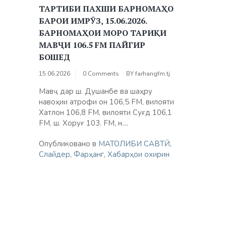
ТАРТИБИ ПАХШИ БАРНОМАҲО
БАРОИ ИМРӮЗ, 15.06.2026.
БАРНОМАҲОИ МОРО ТАРИҚИ
МАВҶИ 106.5 FM ПАЙГИР
БОШЕД
15.06.2026
0 Comments
BY
farhangfm.tj
Мавҷ дар ш. Душанбе ва шаҳру
навоҳии атрофи он 106,5 FM, вилояти
Хатлон 106,8 FM, вилояти Суғд 106,1
FM, ш. Хоруғ 103. FM, н....
Опубликовано в
МАТОЛИБИ САВТӢ
,
Слайдер
,
Фарҳанг
,
Хабарҳои охирин