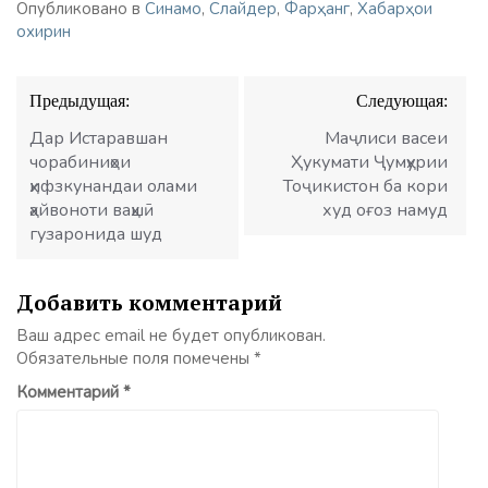
Опубликовано в
Синамо
,
Слайдер
,
Фарҳанг
,
Хабарҳои
охирин
Навигация
Предыдущая:
Следующая:
по
записям
Дар Истаравшан
Маҷлиси васеи
чорабиниҳои
Ҳукумати Ҷумҳурии
ҳифзкунандаи олами
Тоҷикистон ба кори
ҳайвоноти ваҳшӣ
худ оғоз намуд
гузаронида шуд
Добавить комментарий
Ваш адрес email не будет опубликован.
Обязательные поля помечены
*
Комментарий
*