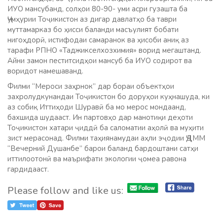
ИУО мансубанд, солҳои 80-90- уми асри гузашта ба
Ҷумҳурии Тоҷикистон аз дигар давлатҳо ба таври
муттамарказ бо ҳисси баланди масъулият бобати
нигоҳдорӣ, истифодаи самаранок ва ҳисоби аниқ аз
тарафи РПНО «Таджикселхозхимия» ворид мегаштанд.
Айни замон пеститсидҳои мансуб ба ИУО содирот ва
воридот намешаванд.
Филми “Мероси заҳрнок” дар бораи объектҳои
захролудкунандаи Тоҷикистон бо доруҳои куҳнашуда, ки
аз собиқ Иттиҳоди Шуравӣ ба мо мерос мондаанд,
бахшида шудааст. Ин партовҳо дар манотиқи деҳоти
Тоҷикистон хатари ҷиддӣ ба саломатии аҳолӣ ва муҳити
зист мерасонад. Филми таҳиянамудаи аҳли эҷодии ҶДММ
“Вечерний Душанбе” барои баланд бардоштани сатҳи
иттилоотонӣ ва маърифати экологии ҷомеа равона
гардидааст.
Please follow and like us: