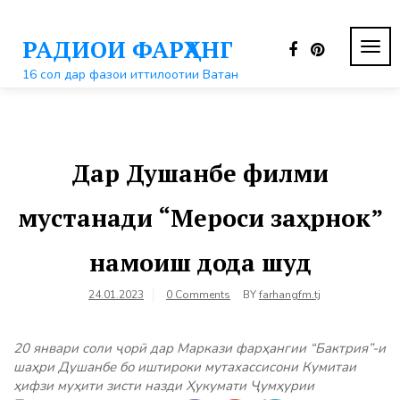
Перейти
к
РАДИОИ ФАРҲАНГ
контенту
ПЕР
НАВ
16 сол дар фазои иттилоотии Ватан
Дар Душанбе филми
мустанади “Мероси заҳрнок”
намоиш дода шуд
24.01.2023
0 Comments
BY
farhangfm.tj
20 январи соли ҷорӣ дар Маркази фарҳангии “Бактрия”-и
шаҳри Душанбе бо иштироки мутахассисони Кумитаи
ҳифзи муҳити зисти назди Ҳукумати Ҷумҳурии