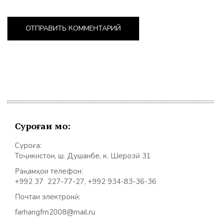
Суроғаи мо:
Суроға:
Тоҷикистон, ш. Душанбе, к. Шерозӣ 31
Рақамҳои телефон:
+992 37 227-77-27, +992 934-83-36-36
Почтаи электронӣ:
farhangfm2008@mail.ru