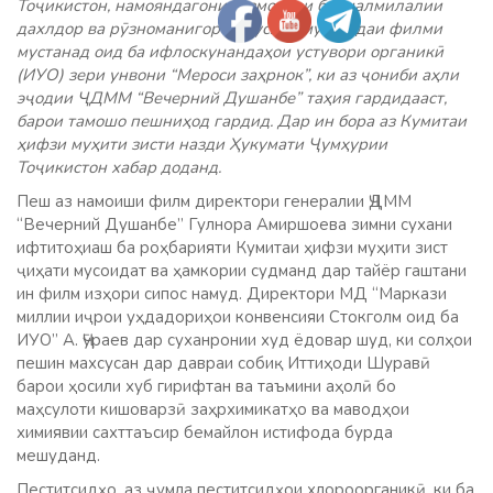
Тоҷикистон, намояндагони созмонҳои байналмилалии
дахлдор ва рӯзноманигорон нусхаи мусавадаи филми
мустанад оид ба ифлоскунандаҳои устувори органикӣ
(ИУО) зери унвони “Мероси заҳрнок”, ки аз ҷониби аҳли
эҷодии ҶДММ “Вечерний Душанбе” таҳия гардидааст,
барои тамошо пешниҳод гардид. Дар ин бора аз Кумитаи
ҳифзи муҳити зисти назди Ҳукумати Ҷумҳурии
Тоҷикистон хабар доданд.
Пеш аз намоиши филм директори генералии ҶДММ
“Вечерний Душанбе” Гулнора Амиршоева зимни сухани
ифтитоҳиаш ба роҳбарияти Кумитаи ҳифзи муҳити зист
ҷиҳати мусоидат ва ҳамкории судманд дар тайёр гаштани
ин филм изҳори сипос намуд. Директори МД “Маркази
миллии иҷрои уҳдадориҳои конвенсияи Стокголм оид ба
ИУО” А. Ҷӯраев дар суханронии худ ёдовар шуд, ки солҳои
пешин махсусан дар давраи собиқ Иттиҳоди Шуравӣ
барои ҳосили хуб гирифтан ва таъмини аҳолӣ бо
маҳсулоти кишоварзӣ заҳрхимикатҳо ва маводҳои
химиявии сахттаъсир бемайлон истифода бурда
мешуданд.
Пеститсидҳо, аз ҷумла пеститсидҳои хлороорганикӣ, ки ба