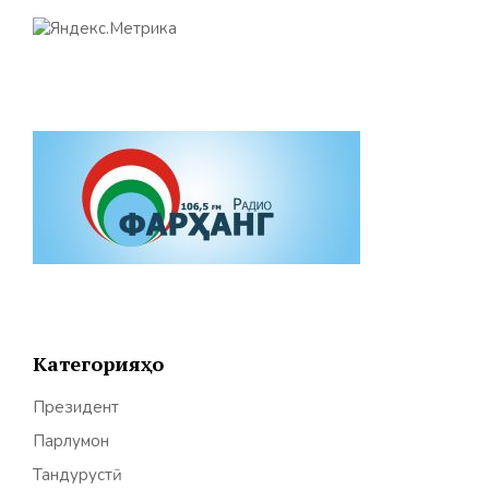
Категорияҳо
Президент
Парлумон
Тандурустӣ