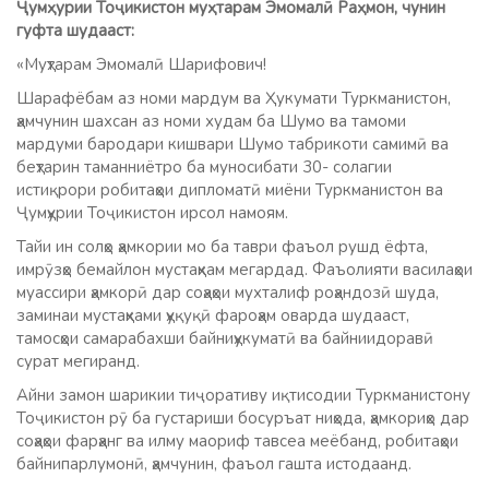
Ҷумҳурии Тоҷикистон муҳтарам Эмомалӣ Раҳмон, чунин
гуфта шудааст:
«Муҳтарам Эмомалӣ Шарифович!
Шарафёбам аз номи мардум ва Ҳукумати Туркманистон,
ҳамчунин шахсан аз номи худам ба Шумо ва тамоми
мардуми бародари кишвари Шумо табрикоти самимӣ ва
беҳтарин таманниётро ба муносибати 30- солагии
истиқрори робитаҳои дипломатӣ миёни Туркманистон ва
Ҷумҳурии Тоҷикистон ирсол намоям.
Тайи ин солҳо ҳамкории мо ба таври фаъол рушд ёфта,
имрӯзҳо бемайлон мустаҳкам мегардад. Фаъолияти василаҳои
муассири ҳамкорӣ дар соҳаҳои мухталиф роҳандозӣ шуда,
заминаи мустаҳками ҳуқуқӣ фароҳам оварда шудааст,
тамосҳои самарабахши байниҳукуматӣ ва байниидоравӣ
сурат мегиранд.
Айни замон шарикии тиҷоративу иқтисодии Туркманистону
Тоҷикистон рӯ ба густариши босуръат ниҳода, ҳамкориҳо дар
соҳаҳои фарҳанг ва илму маориф тавсеа меёбанд, робитаҳои
байнипарлумонӣ, ҳамчунин, фаъол гашта истодаанд.