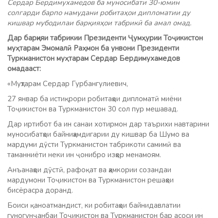
Сердар Бердимухамедов ба муносибати 30-юмин
солгарди барпо намудани робитаҳои дипломатии ду
кишвар мубодилаи барқияҳои табрикӣ ба амал омад.
Дар барқияи табрикии Президенти Ҷумҳурии Тоҷикистон
муҳтарам Эмомалӣ Раҳмон ба унвони Президенти
Туркманистон муҳтарам Сердар Бердимухамедов
омадааст:
«Муҳтарам Сердар Гурбангулиевич,
27 январ ба истиқрори робитаҳои дипломатӣ миёни
Тоҷикистон ва Туркманистон 30 сол пур мешавад.
Дар иртибот ба ин санаи хотирмон дар таърихи навтарини
муносибатҳои байниҳамдигарии ду кишвар ба Шумо ва
мардуми дӯсти Туркманистон табрикоти самимӣ ва
таманниёти неки ин ҷонибро изҳор менамоям.
Анъанаҳои дӯстӣ, рафоқат ва ҳамкории созандаи
мардумони Тоҷикистон ва Туркманистон решаҳои
бисёрасра доранд.
Боиси қаноатмандист, ки робитаҳои байнидавлатии
гуногунҷанбаи Тоҷикистон ва Туркманистон бар асоси ин