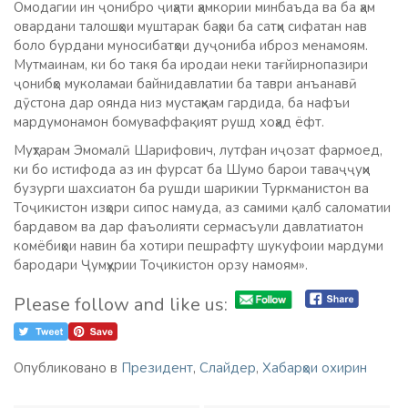
Омодагии ин ҷонибро ҷиҳати ҳамкории минбаъда ва ба ҳам
овардани талошҳои муштарак баҳри ба сатҳи сифатан нав
боло бурдани муносибатҳои дуҷониба иброз менамоям.
Мутмаинам, ки бо такя ба иродаи неки тағйирнопазири
ҷонибҳо муколамаи байнидавлатии ба таври анъанавӣ
дӯстона дар оянда низ мустаҳкам гардида, ба нафъи
мардумонамон бомуваффақият рушд хоҳад ёфт.
Муҳтарам Эмомалӣ Шарифович, лутфан иҷозат фармоед,
ки бо истифода аз ин фурсат ба Шумо барои таваҷҷуҳи
бузурги шахсиатон ба рушди шарикии Туркманистон ва
Тоҷикистон изҳори сипос намуда, аз самими қалб саломатии
бардавом ва дар фаъолияти сермасъули давлатиатон
комёбиҳои навин ба хотири пешрафту шукуфоии мардуми
бародари Ҷумҳурии Тоҷикистон орзу намоям».
Please follow and like us:
Опубликовано в
Президент
,
Слайдер
,
Хабарҳои охирин