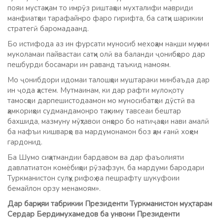
пояи мустаҳкам то имрӯз риштаҳои мухталифи мавриди
манфиатҳои тарафайнро фаро гирифта, ба сатҳи шарикии
стратегӣ баромадаанд.
Бо истифода аз ин фурсати муносиб мехоҳам нақши муҳими
муколамаи пайвастаи сатҳи олӣ ва баланди ҷонибҳоро дар
пешбурди босамари ин раванд таъкид намоям.
Мо ҷонибдори идомаи талошҳои муштараки минбаъда дар
ин ҷода ҳастем. Мутмаинам, ки дар рафти мулоқоту
тамосҳои дарпешистодаамон мо муносибатҳои дӯстӣ ва
ҳамкориҳои судмандамонро таҳкиму тавсеаи бештар
бахшида, мазмуну мӯҳтавои онҳоро бо натиҷаҳои нави амалӣ
ба нафъи кишварҳо ва мардумонамон боз ҳам ғанӣ хоҳем
гардонид.
Ба Шумо сиҳатмандии бардавом ва дар фаъолияти
давлатиатон комёбиҳои рӯзафзун, ба мардуми бародари
Туркманистон сулҳу рифоҳ ва пешрафту шукуфоии
бемайлон орзу менамоям».
Дар барқияи табрикии Президенти Туркманистон муҳтарам
Сердар Бердимухамедов ба унвони Президенти