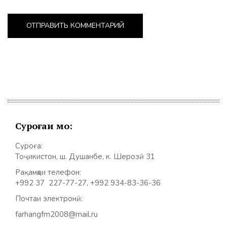
Суроғаи мо:
Суроға:
Тоҷикистон, ш. Душанбе, к. Шерозӣ 31
Рақамҳои телефон:
+992 37 227-77-27, +992 934-83-36-36
Почтаи электронӣ:
farhangfm2008@mail.ru