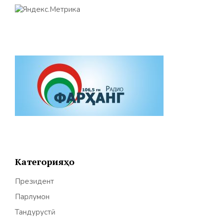
Категорияҳо
Президент
Парлумон
Тандурустӣ