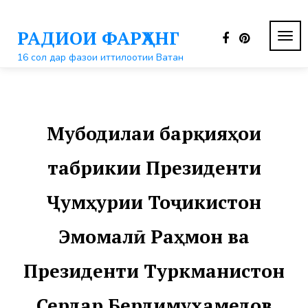
Перейти
к
РАДИОИ ФАРҲАНГ
контенту
ПЕР
НАВ
16 сол дар фазои иттилоотии Ватан
Мубодилаи барқияҳои
табрикии Президенти
Ҷумҳурии Тоҷикистон
Эмомалӣ Раҳмон ва
Президенти Туркманистон
Сердар Бердимухамедов