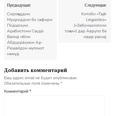
Навигация
Предыдущая:
Следующая:
по
записям
Сироҷиддин
Китоби «Tajik
Муҳриддин бо cафири
Linguistics»
Подшоҳии
(«Забоншиносии
Арабистони Саудӣ
тоҷик») дар Аврупо ба
Валид ибни
нашр расид
Абдурраҳмон Ар-
Решайдон мулоқот
намуд
Добавить комментарий
Ваш адрес email не будет опубликован.
Обязательные поля помечены
*
Комментарий
*