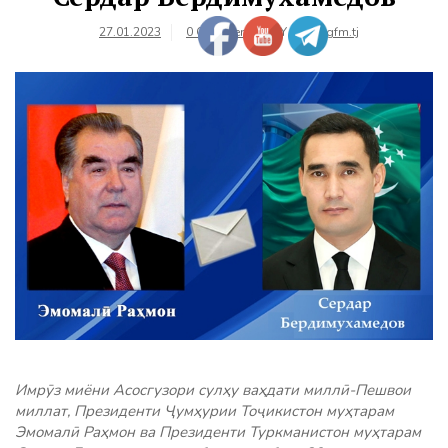
27.01.2023
0 Comments
BY
farhangfm.tj
Имрӯз миёни Асосгузори сулҳу ваҳдати миллӣ-Пешвои
миллат, Президенти Ҷумҳурии Тоҷикистон муҳтарам
Эмомалӣ Раҳмон ва Президенти Туркманистон муҳтарам