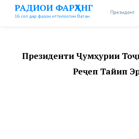
Перейти
РАДИОИ ФАРҲАНГ
к
Президент
контенту
16 сол дар фазои иттилоотии Ватан
Президенти Ҷумҳурии Тоҷ
Реҷеп Тайип Э