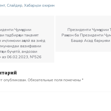
ент
,
Слайдер
,
Хабарҳои охирин
иденти Ҷумҳурии
Президенти Ҷумҳурии 
аи тадбирҳои тақвият
Раҳмон ба Президенти Ҷу
и иҷтимоии аҳолӣ ва зиёд
Башар Асад барқияи 
лкунандаи вазифавии
ҳои буҷетӣ, андозаи
» аз 06.02.2023, №526
нтарий
ет опубликован.
Обязательные поля помечены
*