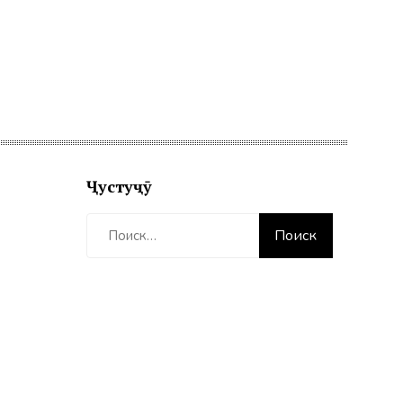
Ҷустуҷӯ
Найти: