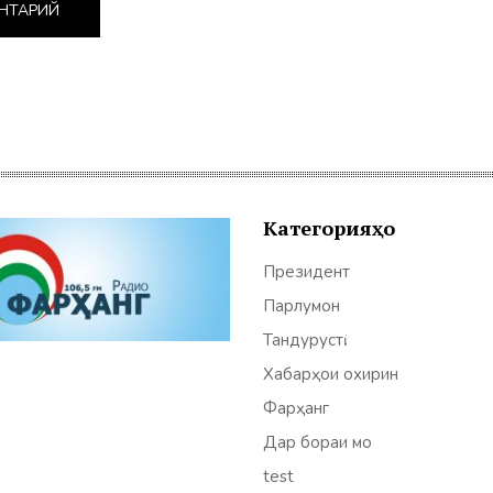
Категорияҳо
Президент
Парлумон
Тандурустӣ
Хабарҳои охирин
Фарҳанг
Дар бораи мо
test