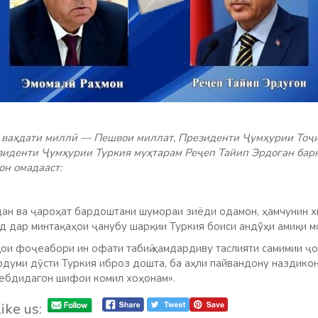
у ваҳдати миллӣ — Пешвои миллат, Президенти Ҷумҳурии Тоҷ
иденти Ҷумҳурии Туркия муҳтарам Реҷеп Тайип Эрдоган барқ
он омадааст:
дан ва ҷароҳат бардоштани шумораи зиёди одамон, ҳамчунин х
д дар минтақаҳои ҷанубу шарқии Туркия боиси андўҳи амиқи м
ои фоҷеабори ин офати табиӣ ҳамдардиву таслияти самимии ҷ
ардуми дӯсти Туркия иброз дошта, ба аҳли пайвандону наздико
себдидагон шифои комил хоҳонам».
ike us: