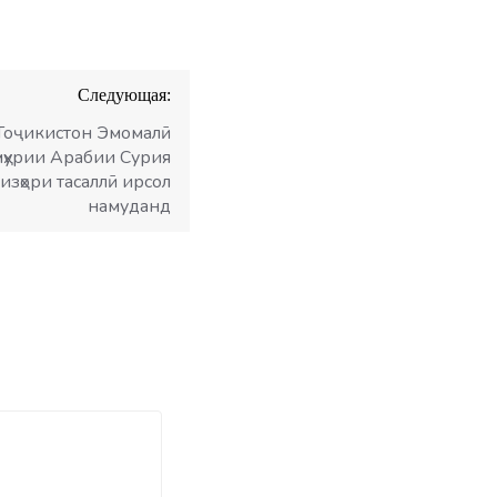
Следующая:
Тоҷикистон Эмомалӣ
мҳурии Арабии Сурия
изҳори тасаллӣ ирсол
намуданд