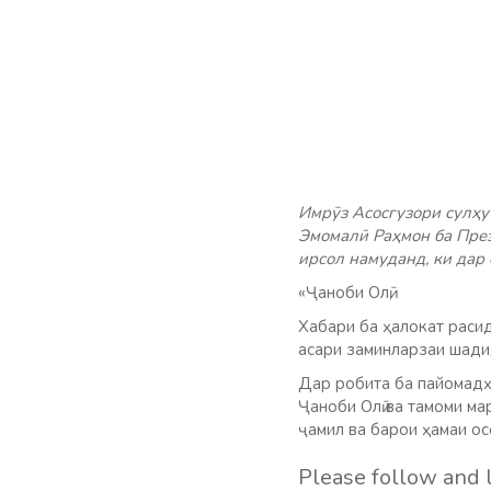
Имрӯз Асосгузори сулҳ
Эмомалӣ Раҳмон ба През
ирсол намуданд, ки дар 
«Ҷаноби Олӣ,
Хабари ба ҳалокат раси
асари заминларзаи шади
Дар робита ба пайомадҳ
Ҷаноби Олӣ ва тамоми м
ҷамил ва барои ҳамаи о
Please follow and l