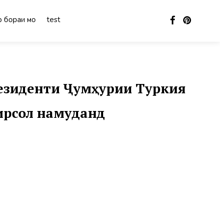
 бораи мо
test
езиденти Ҷумҳурии Туркия
ирсол намуданд