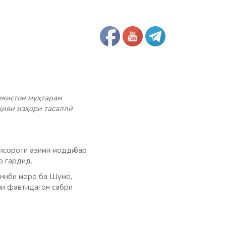
икистон муҳтарам
ияи изҳори тасаллӣ
исороти азими моддӣ бар
о гардид.
ониби моро ба Шумо,
ни фавтидагон сабри