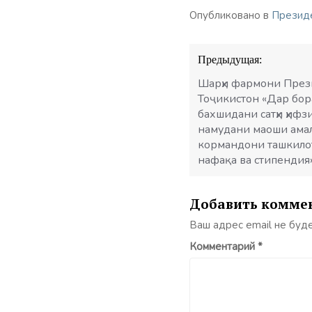
Опубликовано в
Презид
Навигация
Предыдущая:
по
записям
Шарҳи фармони През
Тоҷикистон «Дар бор
бахшидани сатҳи ҳифз
намудани маоши ама
кормандони ташкилот
нафақа ва стипендия
Добавить комме
Ваш адрес email не буд
Комментарий
*