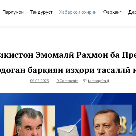
Парлумон
Тандурустӣ
Хабарҳои охирин
Фарҳанг
Дар
икистон Эмомалӣ Раҳмон ба Пр
рдоган барқияи изҳори тасаллӣ 
06.02.2023
0 Comments
BY
farhangfm.tj