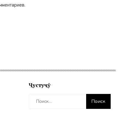
мментариев.
Ҷустуҷӯ
Найти: