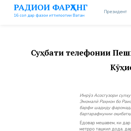
Перейти
РАДИОИ ФАРҲАНГ
к
Президент
контенту
16 сол дар фазои иттилоотии Ватан
Суҳбати телефонии Пеш
Кӯҳи
Имрӯз Асосгузори сулҳ
Эмомалӣ Раҳмон бо Раи
барфи шадиду фаромадан
бартарафкунии оқибатҳо
Ёдовар мешавем, ки дар
метрро ташкил дода, да