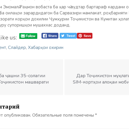
 Эмомалӣ Раҳмон вобаста ба ҳар чӣ зудтар бартараф кардани о
 ба оилаҳои зарардидагон ба Сарвазири мамлакат, роҳбарияти
зорати корҳои дохилии Ҷумҳурии Тоҷикистон ва Кумитаи ҳола
уру супоришҳои мушаххас доданд.
ike us:
ент
,
Слайдер
,
Хабарҳои охирин
 ба ҷашни 35-солагии
Дар Тоҷикистон муҳлат
Тоҷикистон машварати
SIM-кортҳои алоқаи мобил
нтарий
ет опубликован.
Обязательные поля помечены
*