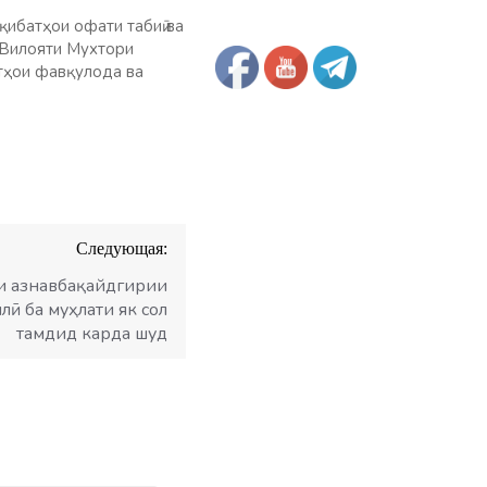
қибатҳои офати табиӣ ва
 Вилояти Мухтори
тҳои фавқулода ва
Следующая:
и азнавбақайдгирии
ӣ ба муҳлати як сол
тамдид карда шуд