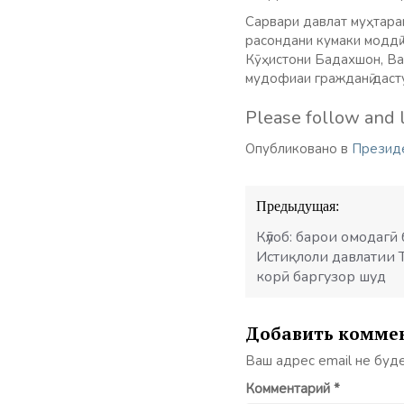
Сарвари давлат муҳтарам
расондани кумаки моддӣ
Кӯҳистони Бадахшон, Ва
мудофиаи гражданӣ даст
Please follow and l
Опубликовано в
Презид
Навигация
Предыдущая:
по
записям
Кӯлоб: барои омодагӣ
Истиқлоли давлатии 
корӣ баргузор шуд
Добавить комме
Ваш адрес email не буд
Комментарий
*