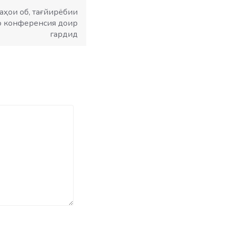
аҳои об, тағйирёбии
о конференсия доир
гардид