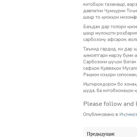
китобҳои тазанашр, вар
давлатии Ҷумҳурии Тоҷи
шаҳр то қисмҳои низомӣ 
Баъдан дар толори қисм
шаҳр мулоқоти роҳбария
сарбозону афсарон, воли
Таъкид гардид, ки дар 
ҳимоятгари марзу буми 
Сарбозони шуҷои Ватан 
сафҳои Қувваҳои Мусалл
Раҳмон изҳори сипосманд
Иштирокдорон бо хонаҳои
шуда, ба китобхонаҳои қ
Please follow and l
Опубликовано в
Иҷтимо
Навигация
Предыдущая: