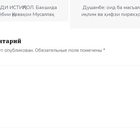
И ИСТИҚЛОЛ. Бахшида
Душанбе: оид ба масъал
ёбии Қувваҳои Мусаллаҳ
иқлим ва ҳифзи пиряхҳ
нтарий
ет опубликован.
Обязательные поля помечены
*