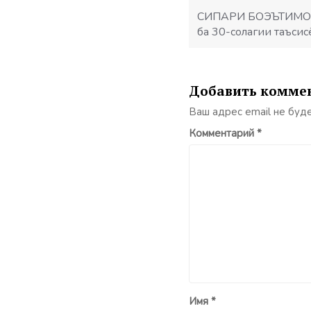
по
записям
СИПАРИ БОЭЪТИМОД
ба 30-солагии таъсис
Добавить комме
Ваш адрес email не буд
Комментарий
*
Имя
*