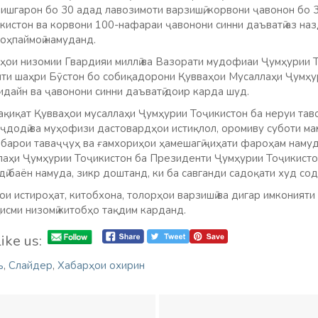
зишгарон бо 30 адад лавозимоти варзишӣ, корвони ҷавонон бо
кистон ва корвони 100-нафараи ҷавонони синни даъватӣ аз на
роҳпаймоӣ намуданд.
ҳои низомии Гвардияи миллӣ ва Вазорати мудофиаи Ҷумҳурии Т
ти шаҳри Бӯстон бо собиқадорони Қувваҳои Мусаллаҳи Ҷумҳу
дайн ва ҷавонони синни даъватӣ доир карда шуд.
ҳақиқат Қувваҳои мусаллаҳи Ҷумҳурии Тоҷикистон ба неруи тав
аҷдодӣ ва муҳофизи дастовардҳои истиқлол, оромиву суботи ма
барои таваҷҷуҳ ва ғамхориҳои ҳамешагӣ ҷиҳати фароҳам наму
аҳи Ҷумҳурии Тоҷикистон ба Президенти Ҷумҳурии Тоҷикисто
ӣ баён намуда, зикр доштанд, ки ба савганди садоқати худ со
 истироҳат, китобхона, толорҳои варзишӣ ва дигар имконияти 
исми низомӣ китобҳо тақдим карданд.
ike us:
ъ
,
Слайдер
,
Хабарҳои охирин