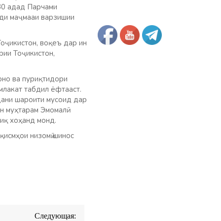
 30 адад Парчами
зди маҷмааи варзишии
оҷикистон, воқеъ дар ин
рии Тоҷикистон,
оно ва пуриқтидори
млакат табдил ёфтааст.
дани шароити мусоид дар
н муҳтарам Эмомалӣ
диқ хоҳанд монд.
қисмҳои низомӣ шинос
Следующая: