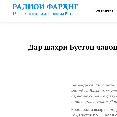
Перейти
РАДИОИ ФАРҲАНГ
к
Президент
контенту
16 сол дар фазои иттилоотии Ватан
Дар шаҳри Бӯстон ҷавон
Бахшида ба 30-солагии 
миллӣ ва Вазорати мудо
барномаҳои маърифатию
доир карда шуданд. Дар
Роҳбарияти шаҳр ва мод
Тоҷикистон бо 30 адад с