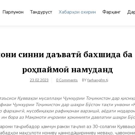
Парлумон
Тандурустӣ
Хабарҳои охирин
Фарҳанг
Дар
они синни даъватӣ бахшида ба
роҳпаймоӣ намуданд
23.02.2023
0 Comments
BY
farhangfm.tj
таъсиси Қувваҳои мусаллаҳи Ҷумҳурии Тоҷикистон дар қисмҳ
фиаи Ҷумҳурии Тоҷикистон дар шаҳри Бӯстон таҳти унвони «
 фарҳангӣ, мусобиқаҳои рафиқонаи варзишӣ, аёдати модарон
 ин бора аз Мақомоти иҷроияи ҳокимияти давлатии шаҳри Бӯс
арони таҷрибадор ҳамчун рамзи таҷлил аз 30-солагии Қувваҳ
абадҳои маҳсулоти нониву қаннодӣ, шириниву меваҳо, ҷавонон