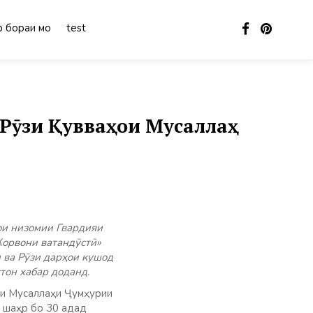
 бораи мо
test
 Рӯзи Қувваҳои Мусаллаҳ
ои низомии Гвардияи
Корвони ватандӯстӣ»
 ва Рӯзи дарҳои кушод
тон хабар доданд.
ои Мусаллаҳи Ҷумҳурии
и шаҳр бо 30 адад