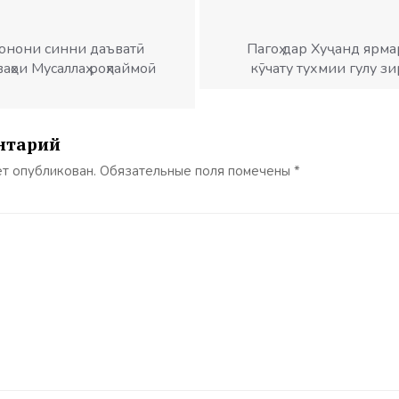
вонони синни даъватӣ
Пагоҳ дар Хуҷанд ярма
аҳои Мусаллаҳ роҳпаймоӣ
кӯчату тухмии гулу з
нтарий
ет опубликован.
Обязательные поля помечены
*