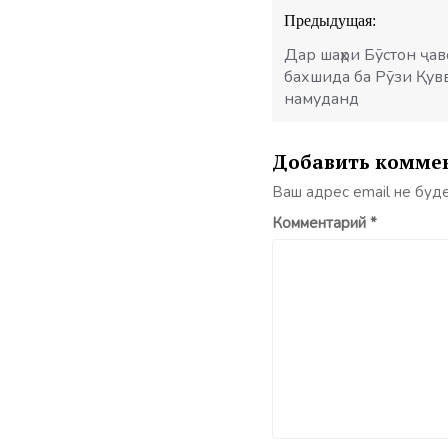
Навигация
Предыдущая:
по
записям
Дар шаҳри Бӯстон ҷа
бахшида ба Рӯзи Қувв
намуданд
Добавить комме
Ваш адрес email не буд
Комментарий
*