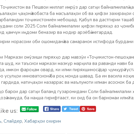
Тоҷикистон ва Пешвои миллат имрӯз дар сатҳи байналмилалӣ ҳа
ъалаҳои ҷаҳонӣ вобаста ба масъалаҳои об ва ҳифзи захираҳои
сарбаландии тоҷикистониён мебошад. Қабул ва дастгирии таша
мудани соли 2025 Соли байналмилалии ҳифзи пиряхҳо аз ҷониб
д ҳамчун иқдоми беназир ва нодир арзёбӣ мегардад.
ирии норасоии оби ошомиданӣ ва самаранок истифода бурдани
и Маркази омӯзиши пиряхҳо дар мавзӯи «Тоҷикистон-пешоҳан
а шуд, ки таъсиси маркази мазкур марҳила ва раванди нави б
а, имкон фароҳам овард, ки илми пиряхшиносӣ дар ҷумҳурӣ гус
о усулҳои инноватсионӣ ба роҳ монда шавад. Ба ин васила коҳи
 гардида, натиҷаҳои назаррас ва маълумоти илман асоснок ба 
о барои дар сатҳи баланд гузаронидани Соли байналмилалии 
озӣ намуда, ба нақша гирифтааст, ки оид ба он барномаи илмӣ т
ike us:
ъ
,
Слайдер
,
Хабарҳои охирин