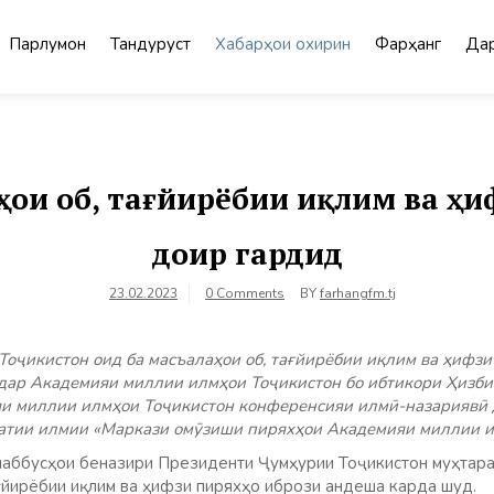
Парлумон
Тандурустӣ
Хабарҳои охирин
Фарҳанг
Дар
ҳои об, тағйирёбии иқлим ва ҳ
доир гардид
23.02.2023
0 Comments
BY
farhangfm.tj
Тоҷикистон оид ба масъалаҳои об, тағйирёбии иқлим ва ҳифзи
 дар Академияи миллии илмҳои Тоҷикистон бо ибтикори Ҳизб
яи миллии илмҳои Тоҷикистон конференсияи илмӣ-назариявӣ 
атии илмии «Маркази омӯзиши пиряхҳои Академияи миллии и
аббусҳои беназири Президенти Ҷумҳурии Тоҷикистон муҳтара
ағйирёбии иқлим ва ҳифзи пиряхҳо ибрози андеша карда шуд.