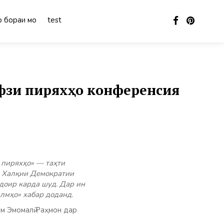
 бораи мо
test
ифзи пиряхҳо конференсия
 пиряхҳо» — таҳти
и Халқии Демократии
доир карда шуд. Дар ин
лмҳо» хабар доданд.
м Эмомалӣ Раҳмон дар