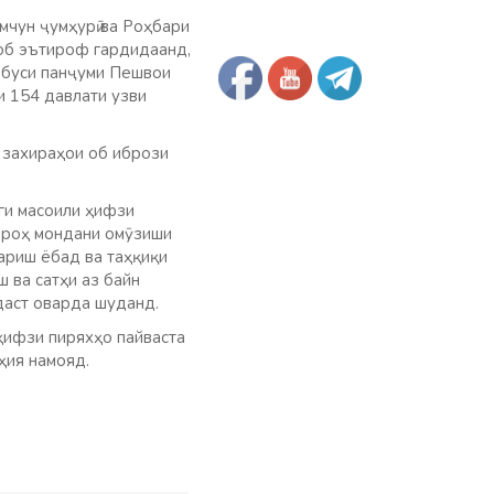
мчун ҷумҳурӣ ва Роҳбари
 об эътироф гардидаанд,
ббуси панҷуми Пешвои
и 154 давлати узви
 захираҳои об ибрози
ги масоили ҳифзи
а роҳ мондани омӯзиши
тариш ёбад ва таҳқиқи
ш ва сатҳи аз байн
даст оварда шуданд.
ҳифзи пиряхҳо пайваста
аҳия намояд.