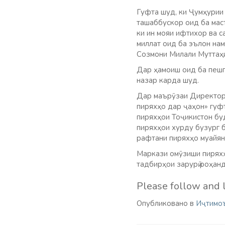
Гуфта шуд, ки Ҷумҳурии 
ташаббускор оид ба мас
ки ин мояи ифтихор ва 
миллат оид ба эълон на
Созмони Милали Муттаҳи
Дар ҳамоиш оид ба пешг
назар карда шуд.
Дар маърӯзаи Директор
пиряхҳо дар ҷаҳон» гуфт
пиряхҳои Тоҷикистон буд
пиряхҳои хурду бузург б
рафтани пиряхҳо муайян
Маркази омӯзиши пиряхҳ
тадбирҳои зарурӣ роҳанд
Please follow and l
Опубликовано в
Иҷтимо