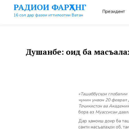
Перейти
РАДИОИ ФАРҲАНГ
к
Президент
контенту
16 сол дар фазои иттилоотии Ватан
Душанбе: оид ба масъала
«Ташаббусҳои глобалии 
чунин унвон 20 феврал
Тоҷикистон ва Академи
бора аз
Муассисаи давл
Дар ҳамоиш доир ба таш
самти масъалаҳои об, т