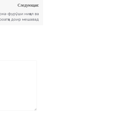
Следующая:
рка-фурӯши ниҳол ва
ироатҳо доир мешавад