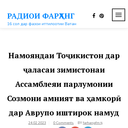
Перейти
к
РАДИОИ ФАРҲАНГ
контенту
ПЕР
НАВ
16 сол дар фазои иттилоотии Ватан
Намояндаи Тоҷикистон дар
ҷаласаи зимистонаи
Ассамблеяи парлумонии
Созмони амният ва ҳамкорӣ
дар Аврупо иштирок намуд
24.02.2023
0 Comments
BY
farhangfm.tj