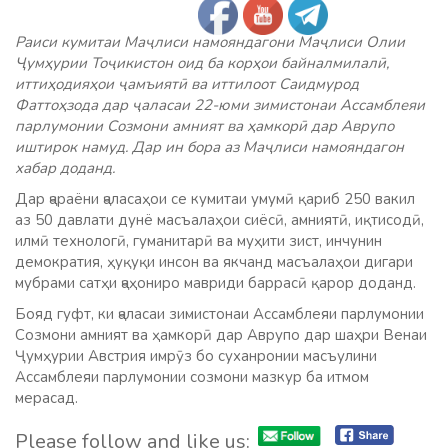
Раиси кумитаи Маҷлиси намояндагони Маҷлиси Олии
Ҷумҳурии Тоҷикистон оид ба корҳои байналмилалӣ,
иттиҳодияҳои ҷамъиятӣ ва иттилоот Саидмурод
Фаттоҳзода дар ҷаласаи 22-юми зимистонаи Ассамблеяи
парлумонии Созмони амният ва ҳамкорӣ дар Аврупо
иштирок намуд. Дар ин бора аз Маҷлиси намояндагон
хабар доданд.
Дар ҷараёни ҷаласаҳои се кумитаи умумӣ қариб 250 вакил
аз 50 давлати дунё масъалаҳои сиёсӣ, амниятӣ, иқтисодӣ,
илмӣ технологӣ, гуманитарӣ ва муҳити зист, инчунин
демократия, ҳуқуқи инсон ва якчанд масъалаҳои дигари
мубрами сатҳи ҷаҳониро мавриди баррасӣ қарор доданд.
Бояд гуфт, ки ҷаласаи зимистонаи Ассамблеяи парлумонии
Созмони амният ва ҳамкорӣ дар Аврупо дар шаҳри Венаи
Ҷумҳурии Австрия имрӯз бо суханронии масъулини
Ассамблеяи парлумонии созмони мазкур ба итмом
мерасад.
Please follow and like us: