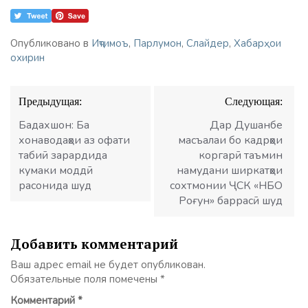
Опубликовано в
Иҷтимоъ
,
Парлумон
,
Слайдер
,
Хабарҳои
охирин
Навигация
Предыдущая:
Следующая:
по
записям
Бадахшон: Ба
Дар Душанбе
хонаводаҳои аз офати
масъалаи бо кадрҳои
табиӣ зарардида
коргарӣ таъмин
кумаки моддӣ
намудани ширкатҳои
расонида шуд
сохтмонии ҶСК «НБО
Роғун» баррасӣ шуд
Добавить комментарий
Ваш адрес email не будет опубликован.
Обязательные поля помечены
*
Комментарий
*