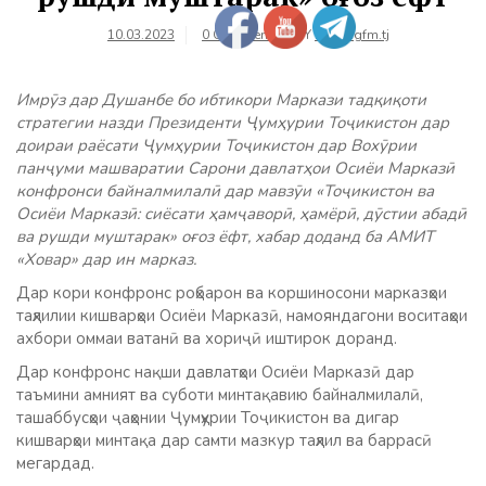
10.03.2023
0 Comments
BY
farhangfm.tj
Имрӯз дар Душанбе бо ибтикори Маркази тадқиқоти
стратегии назди Президенти Ҷумҳурии Тоҷикистон дар
доираи раёсати Ҷумҳурии Тоҷикистон дар Вохӯрии
панҷуми машваратии Сарони давлатҳои Осиёи Марказӣ
конфронси байналмилалӣ дар мавзӯи «Тоҷикистон ва
Осиёи Марказӣ: сиёсати ҳамҷаворӣ, ҳамёрӣ, дӯстии абадӣ
ва рушди муштарак» оғоз ёфт, хабар доданд ба АМИТ
«Ховар» дар ин марказ.
Дар кори конфронс роҳбарон ва коршиносони марказҳои
таҳлилии кишварҳои Осиёи Марказӣ, намояндагони воситаҳои
ахбори оммаи ватанӣ ва хориҷӣ иштирок доранд.
Дар конфронс нақши давлатҳои Осиёи Марказӣ дар
таъмини амният ва суботи минтақавию байналмилалӣ,
ташаббусҳои ҷаҳонии Ҷумҳурии Тоҷикистон ва дигар
кишварҳои минтақа дар самти мазкур таҳлил ва баррасӣ
мегардад.