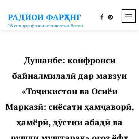
Перейти
к
РАДИОИ ФАРҲАНГ
контенту
ПЕР
НАВ
16 сол дар фазои иттилоотии Ватан
Душанбе: конфронси
байналмилалӣ дар мавзуи
«Тоҷикистон ва Осиёи
Марказӣ: сиёсати ҳамҷаворӣ,
ҳамёрӣ, дӯстии абадӣ ва
рушди муштарак» оғоз ёфт