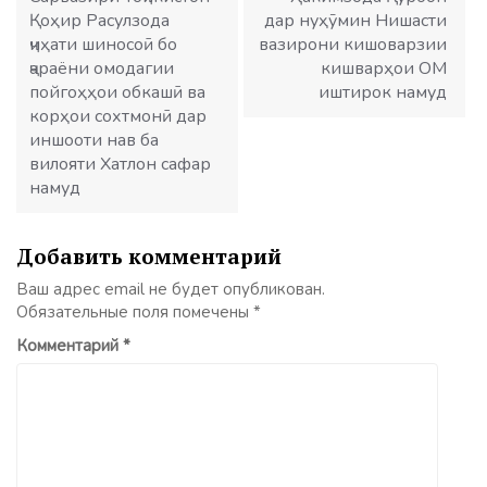
Қоҳир Расулзода
дар нуҳӯмин Нишасти
ҷиҳати шиносоӣ бо
вазирони кишоварзии
ҷараёни омодагии
кишварҳои ОМ
пойгоҳҳои обкашӣ ва
иштирок намуд
корҳои сохтмонӣ дар
иншооти нав ба
вилояти Хатлон сафар
намуд
Добавить комментарий
Ваш адрес email не будет опубликован.
Обязательные поля помечены
*
Комментарий
*