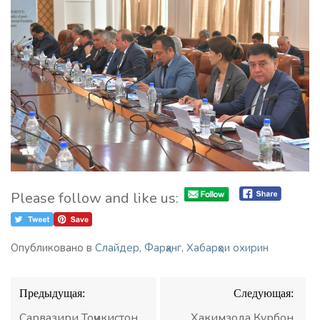
Please follow and like us:
Опубликовано в
Слайдер
,
Фарҳанг
,
Хабарҳои охирин
Навигация
Предыдущая:
Следующая:
по
записям
Сарвазири Тоҷикистон
Ҳакимзода Қурбон