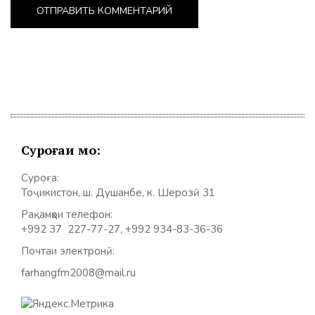
Суроғаи мо:
Суроға:
Тоҷикистон, ш. Душанбе, к. Шерозӣ 31
Рақамҳои телефон:
+992 37 227-77-27, +992 934-83-36-36
Почтаи электронӣ:
farhangfm2008@mail.ru