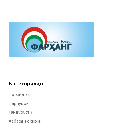
Категорияҳо
Президент
Парлумон
Тандурустӣ
Хабарҳои охирин