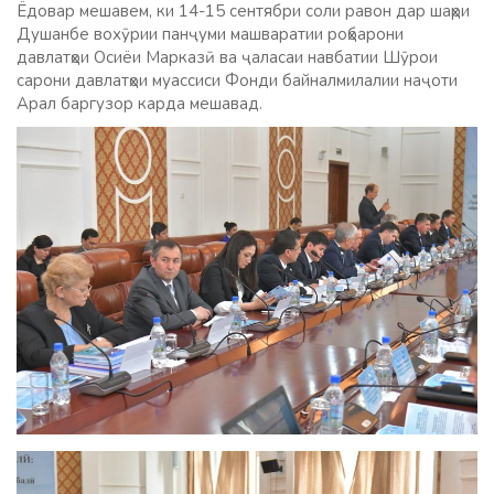
Ёдовар мешавем, ки 14-15 сентябри соли равон дар шаҳри
Душанбе вохӯрии панҷуми машваратии роҳбарони
давлатҳои Осиёи Марказӣ ва ҷаласаи навбатии Шӯрои
сарони давлатҳои муассиси Фонди байналмилалии наҷоти
Арал баргузор карда мешавад.