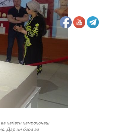
 ва ҳайати ҳамроҳонаш
д. Дар ин бора аз