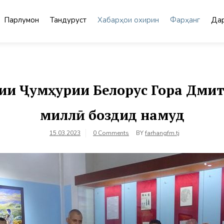
Парлумон
Тандурустӣ
Хабарҳои охирин
Фарҳанг
Дар
ии Ҷумҳурии Белорус Гора Дмит
миллӣ боздид намуд
15.03.2023
0 Comments
BY
farhangfm.tj