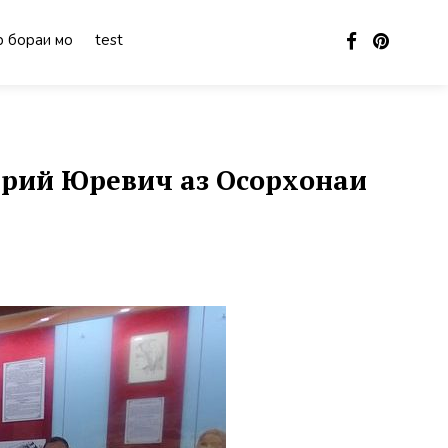
 бораи мо
test
рий Юревич аз Осорхонаи