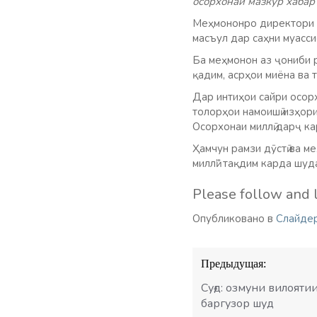
осорхонаи мазкур хабар
Меҳмононро директори М
масъул дар саҳни муасс
Ба
меҳмонон аз ҷониби р
қадим, асрҳои миёна ва
Дар интиҳои сайри осор
толорҳои намоишӣ изҳори
Осорхонаи миллӣ дарҷ к
Ҳамчун рамзи дӯстӣ ва м
миллӣ” тақдим карда шуд
Please follow and l
Опубликовано в
Слайде
Навигация
Предыдущая:
по
записям
Суғд: озмуни вилояти
баргузор шуд