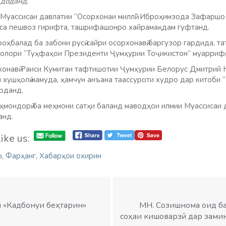
 доданд.
уассисаи давлатии “Осорхонаи миллӣ” Иброҳимзода Зафаршо 
иса пешвоз гирифта, ташрифашонро хайрамақдам гуфтанд.
оҳбалад ба забони русӣ сайри осорхонавӣ баргузор гардида, т
 толори “Туҳфаҳои Президенти Ҷумҳурии Тоҷикистон” муаррифӣ
хонавӣ Раиси Кумитаи тафтишотии Ҷумҳурии Белорус Дмитрий
 хушҳолӣ намуда, ҳамчун анъана таассуроти худро дар китоби 
арданд.
еҳмондорӣ ба меҳмони сатҳи баланд маводҳои илмии Муассисаи
анд.
ike us:
р
,
Фарҳанг
,
Хабарҳои охирин
и «Кадбонуи беҳтарин»
МН. Созишнома оид ба
соҳаи кишоварзӣ дар замин