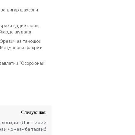
ва дигар шахсони
аърихи қадимтарин,
 карда шуданд.
 Юревич аз тамошои
“Меҳмонони фахрӣ”-и
 давлатии “Осорхонаи
Следующая:
 лоиҳаи «Дастгирии
аи ҷомеа» ба тасвиб