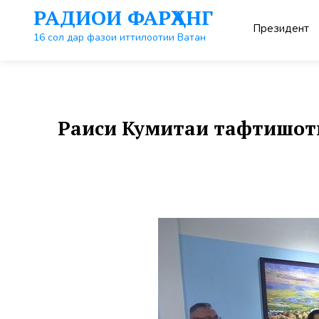
Перейти
РАДИОИ ФАРҲАНГ
к
Президент
контенту
16 сол дар фазои иттилоотии Ватан
Раиси Кумитаи тафтишот