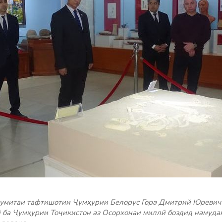
 Кумитаи тафтишотии Ҷумҳурии Белорус Гора Дмитрий Юревич
 ба Ҷумҳурии Тоҷикистон аз Осорхонаи миллӣ боздид намудан