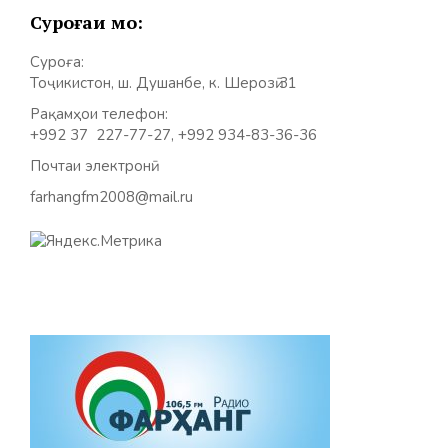
Суроғаи мо:
Суроға:
Тоҷикистон, ш. Душанбе, к. Шерозӣ 31
Рақамҳои телефон:
+992 37 227-77-27, +992 934-83-36-36
Почтаи электронӣ:
farhangfm2008@mail.ru