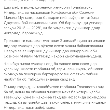
Дар рафти вохурӣ дурнамои ҳамкории Тоҷикистону
Нидерланд ва масъалаҳои Конфронси оби Созмони
Милали Муттаҳид оид ба шарҳи миёнамӯҳлати татбиқи
Даҳсолаи байналмилалии амал “Об барои рушди устувор,
солҳои 2018 — 2028”, ки бо ҳамраисии ду кишвар доир
мегардад, баррасӣ шуд.
Президенти мамлакат муҳтарам Эмомалӣ Раҳмон аз имкони
дидору мулоқот дар рӯзҳои оғози ҷашни байналмилалии
Наврӯз ва аз шарикии ду кишвар дар конфронси оби
Созмони Милали Муттаҳид изҳори қанотмандӣ намуданд.
Ҷонибҳо зимни мулоқот оид ба мавқеи кишварҳо дар
ҳалли мушкилоти глобалии об, гармшавии иқлим, обшавии
пиряхҳо ва пешгирию бартарафсозии офатҳои табиии
марбут ба об, табодули андеша карданд.
Таъкид гардид, ки ташаббусҳои глобалии Тоҷикистон оид
ба об, иқлим ва обшавии пиряхҳо маҳз ба хотири ҷалби
таваҷҷуҳи ҷомеаи ҷаҳонӣ ба таҳдиди афзоянда роҳандозӣ
гардид, ки аз ҷониби давлатҳои сайёра, минҷумла кишвари
Нидерланд, дастгирӣ ёфтаанд.