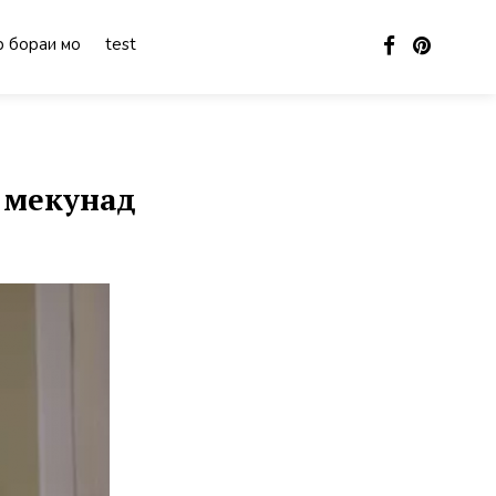
 бораи мо
test
 мекунад