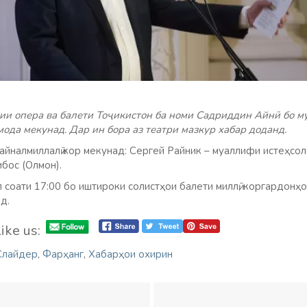
ии опера ва балети Тоҷикистон ба номи Садриддин Айнӣ бо 
ода мекунад. Дар ин бора аз театри мазкур хабар доданд.
айналмиллалӣ кор мекунад: Сергей Райник – муаллифи истеҳсол
бос (Олмон).
соати 17:00 бо иштироки солистҳои балети миллӣ, коргардонҳо
д.
ike us:
Слайдер
,
Фарҳанг
,
Хабарҳои охирин