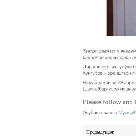
Театри давлатии академ
барномаи хореографӣ ом
Дар консерт як гурӯҳи б
Кунгуров – ороишгари ли
Нахустнамоиши 29 апрел 
Шаҳидӣ баргузор мешава
Please follow and l
Опубликовано в
Мусиқӣ
,
Навигация
Предыдущая:
по