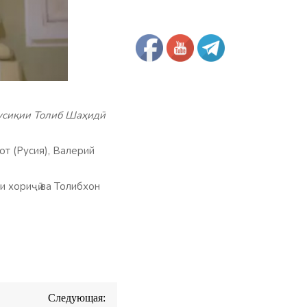
мусиқии Толиб Шаҳидӣ
от (Русия), Валерий
и хориҷӣ ва Толибхон
Следующая: