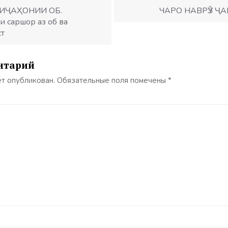
МИҶАҲОНИИ ОБ.
ЧАРО НАВРӮЗ Ҷ
и саршор аз об ва
ст
нтарий
ет опубликован.
Обязательные поля помечены
*