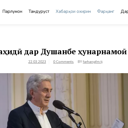
Парлумон
Тандурустӣ
Хабарҳои охирин
Фарҳанг
Дар
аҳидӣ дар Душанбе ҳунарнамоӣ
22.03.2023
0 Comments
BY
farhangfm.tj