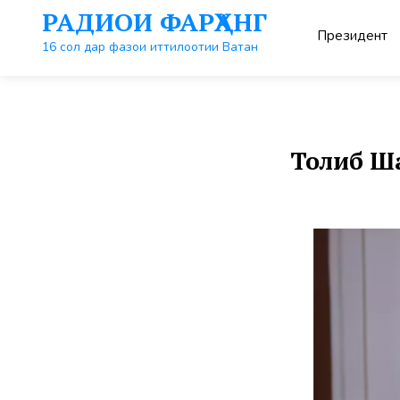
Перейти
РАДИОИ ФАРҲАНГ
к
Президент
контенту
16 сол дар фазои иттилоотии Ватан
Толиб Ш