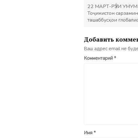
записям
22 МАРТ-РӮЗИ УМУ
Тоҷикистон сарзамин
ташаббусҳои глобали
Добавить комме
Ваш адрес email не буд
Комментарий
*
Имя
*