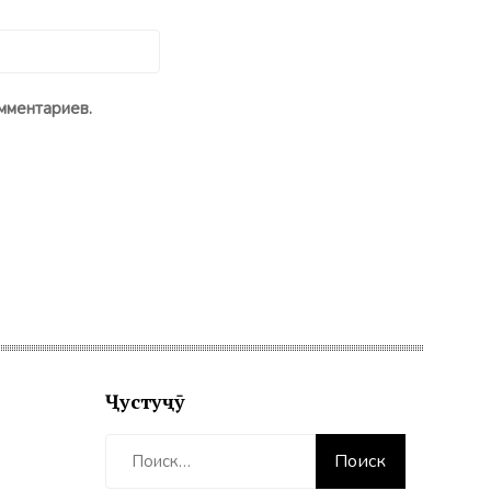
мментариев.
Ҷустуҷӯ
Найти: