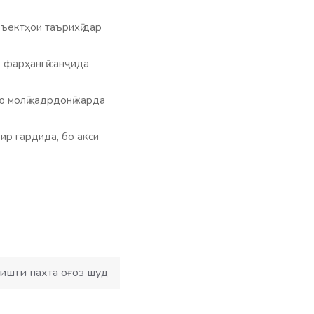
ъектҳои таърихӣ дар
 фарҳангӣ санҷида
 молӣ қадрдонӣ карда
ир гардида, бо акси
Кишти пахта оғоз шуд