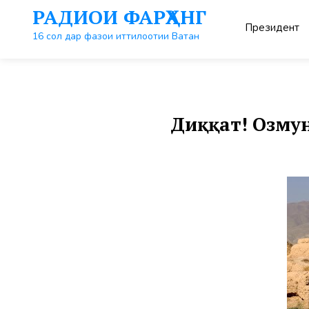
Перейти
РАДИОИ ФАРҲАНГ
к
Президент
контенту
16 сол дар фазои иттилоотии Ватан
Диққат! Озму