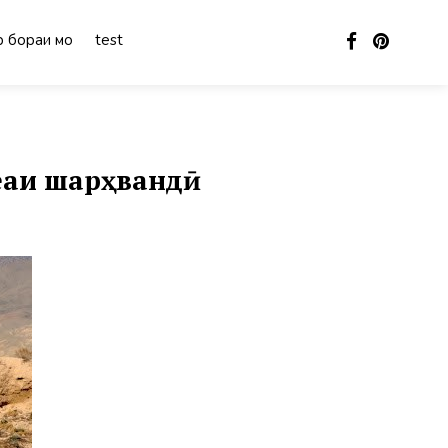
 бораи мо
test
еаи шарҳвандӣ