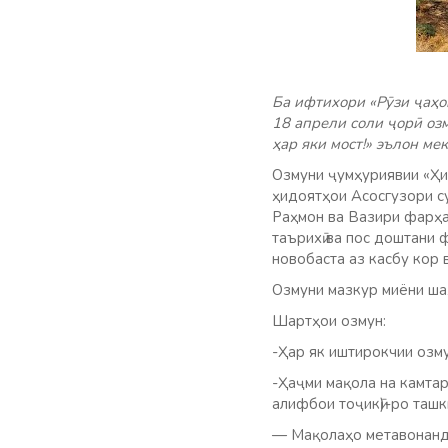
Ба ифтихори «Рӯзи ҷаҳ
18 апрели соли ҷорӣ оз
ҳар яки мост!» эълон ме
Озмуни ҷумҳуриявии «Ҳи
ҳидоятҳои Асосгузори с
Раҳмон ва Вазири фарҳа
таърихӣ ва пос доштани 
новобаста аз касбу кор
Озмуни мазкур миёни ша
Шартҳои озмун:
-Ҳар як иштирокчии озм
-Ҳаҷми мақола на камта
алифбои тоҷикӣ)-ро ташк
— Мақолаҳо метавонанд о