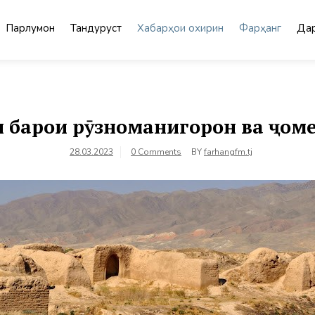
Парлумон
Тандурустӣ
Хабарҳои охирин
Фарҳанг
Дар
н барои рӯзноманигорон ва ҷом
28.03.2023
0 Comments
BY
farhangfm.tj