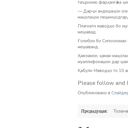
таърихию фарҳангӣ ва ҳ
— Дарҷи андешаҳои олим
мақолаҳои пешниҳодгард
Плагиати маводҳо бо иш
мешавад.
Ғолибон бо Сипосномаи 
мешаванд.
Ҳамзамон, ҳамаи мақола
муаллифонашон дар шакл
Қабули Маводҳо то 10 а
Please follow and l
Опубликовано в
Слайде
Навигация
Тозан
Предыдущая:
по
записям