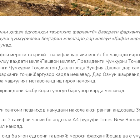
онии ҳифзи ёдгориҳои таърихию фарҳангӣ» Вазорати фарҳанг
муни ҷумҳуриявии беҳтарин мақоларо дар мавзӯи «Ҳифзи мер
кунад.
фзи мероси таърихӣ — вазифаи ҳар яки мост!» бо мақсади иҷр
улҳу ваҳдати миллӣ-Пешвои миллат, Президенти Ҷумҳурии
Тоҷи
нги Ҷумҳурии Тоҷикистон Давлатзода Зулфия Давлат дар сам
фарҳанги тоҷикӣ баргузор карда мешавад. Дар Озмун шаҳрванд
 ва машғулият метавонанд иштирок намоянд.
ҳрвандони касбу кори гуногун баргузор карда мешавад.
ун ҳангоми пешниҳод намудани мақола акси рангаи андозааш 3
р аз 3 саҳифаи чопии бо андозаи А4 (ҳуруфи Times New Roman
ил намояд.
ид ба ягон ёдгории таърихӣ ё мероси фарҳангӣ бошад ва ё ум