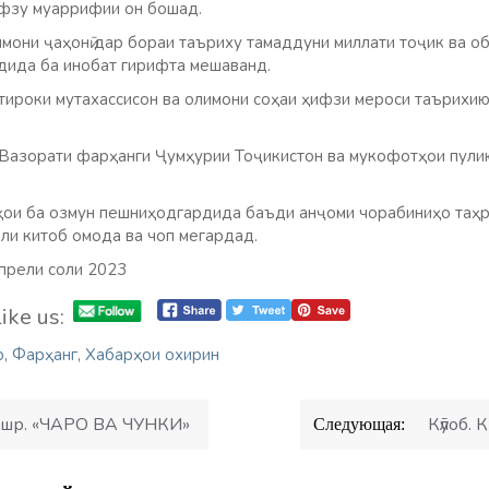
ифзу муаррифии он бошад.
они ҷаҳонӣ дар бораи таъриху тамаддуни миллати тоҷик ва об
ида ба инобат гирифта мешаванд.
тироки мутахассисон ва олимони соҳаи ҳифзи мероси таърихию
Вазорати фарҳанги Ҷумҳурии Тоҷикистон ва мукофотҳои пулию
ҳои ба озмун пешниҳодгардида баъди анҷоми чорабиниҳо таҳр
и китоб омода ва чоп мегардад.
прели соли 2023
ike us:
р
,
Фарҳанг
,
Хабарҳои охирин
ашр. «ЧАРО ВА ЧУНКИ»
Кӯлоб. 
Следующая: