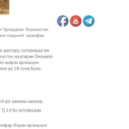
и Ҷумҳурии Тоҷикистон
оси таърихӣ -вазифаи
ои дастуру супоришҳо ва
кистон, муҳтарам Эмомалӣ
ти ҳифзи арзишҳои
они аз 18 сола боло
х4-ро замима намояд.
 Tj 14 бо истифодаи
умӣ дар бораи арзишҳои