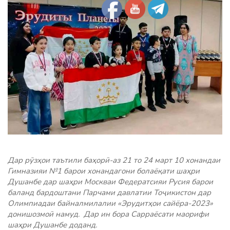
Дар рӯзҳои таътили баҳорӣ-аз 21 то 24 март 10 хонандаи
Гимназияи №1 барои хонандагони болаёқати шаҳри
Душанбе дар шаҳри Москваи Федератсияи Русия барои
баланд бардоштани Парчами давлатии Тоҷикистон дар
Олимпиадаи байналмилалии «Эрудитҳои сайёра-2023»
донишозмоӣ намуд. Дар ин бора
Сарраёсати маорифи
шаҳри Душанбе доданд.