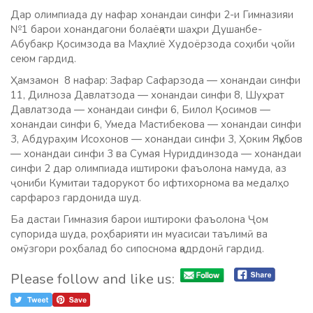
Дар олимпиада ду нафар хонандаи синфи 2-и Гимназияи
№1 барои хонандагони болаёқати шаҳри Душанбе-
Абубакр Қосимзода ва Маҳлиё Худоёрзода соҳиби ҷойи
сеюм гардид.
Ҳамзамон 8 нафар: Зафар Сафарзода — хонандаи синфи
11, Дилноза Давлатзода — хонандаи синфи 8, Шуҳрат
Давлатзода — хонандаи синфи 6, Билол Қосимов —
хонандаи синфи 6, Умеда Мастибекова — хонандаи синфи
3, Абдураҳим Исохонов — хонандаи синфи 3, Ҳоким Яқубов
— хонандаи синфи 3 ва Сумая Нуриддинзода — хонандаи
синфи 2 дар олимпиада иштироки фаъолона намуда, аз
ҷониби Кумитаи тадорукот бо ифтихорнома ва медалҳо
сарфароз гардонида шуд.
Ба дастаи Гимназия барои иштироки фаъолона Ҷом
супорида шуда, роҳбарияти ин муасисаи таълимӣ ва
омӯзгори роҳбалад бо сипоснома қадрдонӣ гардид.
Please follow and like us: