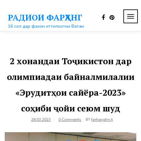
Перейти
к
РАДИОИ ФАРҲАНГ
контенту
ПЕР
НАВ
16 сол дар фазои иттилоотии Ватан
2 хонандаи Тоҷикистон дар
олимпиадаи байналмилалии
«Эрудитҳои сайёра-2023»
соҳиби ҷойи сеюм шуд
28.03.2023
0 Comments
BY
farhangfm.tj