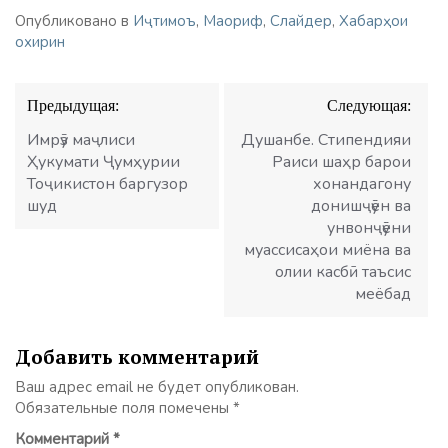
Опубликовано в
Иҷтимоъ
,
Маориф
,
Слайдер
,
Хабарҳои
охирин
Навигация
Предыдущая:
Следующая:
по
записям
Имрӯз маҷлиси
Душанбе. Стипендияи
Ҳукумати Ҷумҳурии
Раиси шаҳр барои
Тоҷикистон баргузор
хонандагону
шуд
донишҷӯён ва
унвонҷӯёни
муассисаҳои миёна ва
олии касбӣ таъсис
меёбад
Добавить комментарий
Ваш адрес email не будет опубликован.
Обязательные поля помечены
*
Комментарий
*