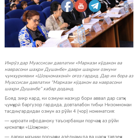
Имрўз дар Муассисаи давлатии «Маркази кўдакон ва
наврасони шаҳри Душанбе» даври шаҳрии озмуни
ҷумҳуриявии «Шоҳномахонӣ» оғоз гардид. Дар ин бора аз
Муассисаи давлатии “Маркази кўдакон ва наврасони
шаҳри Душанбе” хабар доданд.
Бояд зикр кард, ки озмуни мазкур бори аввал дар сатҳи
ҷумҳурӣ баргузор гардида, довталабон тибқи Низомномаи
тасдиқгардидаи озмун аз рўйи 4 (чор) номинатсия:
— қироати ифоданоку таъсирбахши порчаҳо аз рўйи
қисматҳои «Шоҳнома»;
— дарки маънии порчаҳои азёднамуда ва шарҳу тавзеҳи