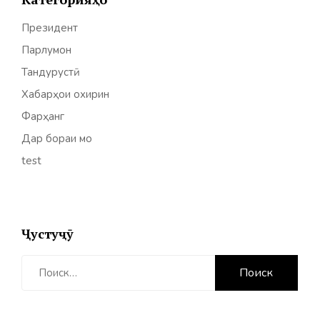
Президент
Парлумон
Тандурустӣ
Хабарҳои охирин
Фарҳанг
Дар бораи мо
test
Ҷустуҷӯ
Найти: