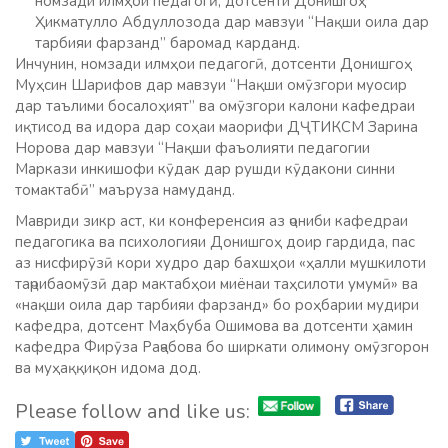
номзади илмҳои педагогӣ, дотсенти Донишгоҳ
Ҳикматулло Абдуллозода дар мавзуи “Нақши оила дар
тарбияи фарзанд” баромад карданд.
Инчунин, номзади илмҳои педагогӣ, дотсенти Донишгоҳ
Муҳсин Шарифов дар мавзуи “Нақши омӯзгори муосир
дар таълими босалоҳият” ва омӯзгори калони кафедраи
иқтисод ва идора дар соҳаи маорифи ДҶТИКСМ Зарина
Норова дар мавзуи “Нақши фаъолияти педагогии
Маркази инкишофи кӯдак дар рушди кӯдакони синни
томактабӣ” маъруза намуданд.
Мавриди зикр аст, ки конференсия аз ҷониби кафедраи
педагогика ва психологияи Донишгоҳ доир гардида, пас
аз нисфирӯзӣ кори худро дар бахшҳои «ҳалли мушкилоти
таҷрибаомӯзӣ дар мактабҳои миёнаи таҳсилоти умумӣ» ва
«нақши оила дар тарбияи фарзанд» бо роҳбарии мудири
кафедра, дотсент Маҳбуба Ошимова ва дотсенти ҳамин
кафедра Фирӯза Раҷабова бо ширкати олимону омӯзгорон
ва муҳаққиқон идома дод.
Please follow and like us: