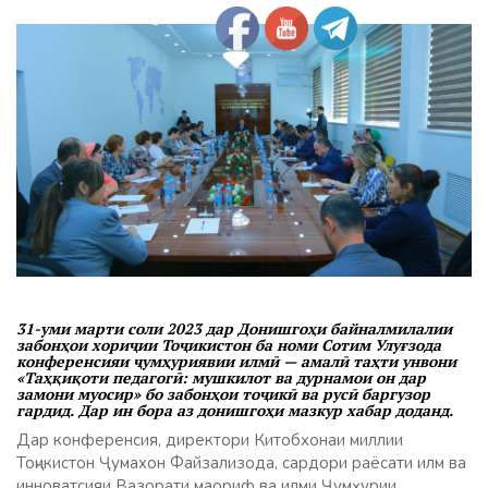
31-уми марти соли 2023 дар Донишгоҳи байналмилалии
забонҳои хориҷии Тоҷикистон ба номи Сотим Улуғзода
конференсияи ҷумҳуриявии илмӣ — амалӣ таҳти унвони
«Таҳқиқоти педагогӣ: мушкилот ва дурнамои он дар
замони муосир» бо забонҳои тоҷикӣ ва русӣ баргузор
гардид. Дар ин бора аз донишгоҳи мазкур хабар доданд.
Дар конференсия, директори Китобхонаи миллии
Тоҷикистон Ҷумахон Файзализода, сардори раёсати илм ва
инноватсияи Вазорати маориф ва илми Ҷумҳурии