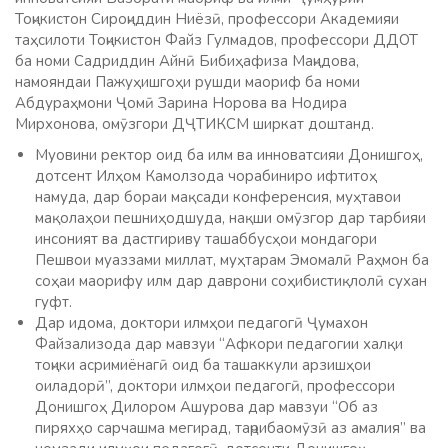
Тоҷикистон Сироҷиддин Ниёзӣ, профессори Академияи
таҳсилоти Тоҷикистон Файз Гулмадов, профессори ДДОТ
ба номи Садриддин Айнӣ Бибиҳафиза Маҷидова,
намояндаи Пажуҳишгоҳи рушди маориф ба номи
Абдураҳмони Ҷомӣ Зарина Норова ва Нодира
Мирхонова, омӯзгори ДҶТИКСМ ширкат доштанд.
Муовини ректор оид ба илм ва инноватсияи Донишгоҳ,
дотсент Илҳом Камолзода чорабиниро ифтитоҳ
намуда, дар бораи мақсади конференсия, муҳтавои
мақолаҳои пешниҳодшуда, нақши омӯзгор дар тарбияи
инсоният ва дастгириву ташаббусҳои мондагори
Пешвои муаззами миллат, муҳтарам Эмомалӣ Раҳмон ба
соҳаи маорифу илм дар даврони соҳибистиқлолӣ сухан
гуфт.
Дар идома, доктори илмҳои педагогӣ Ҷумахон
Файзализода дар мавзуи “Афкори педагогии халқи
тоҷики асримиёнагӣ оид ба ташаккули арзишҳои
оиладорӣ”, доктори илмҳои педагогӣ, профессори
Донишгоҳ Дилором Ашурова дар мавзуи “Об аз
пиряхҳо сарчашма мегирад, таҷрибаомӯзӣ аз амалия” ва