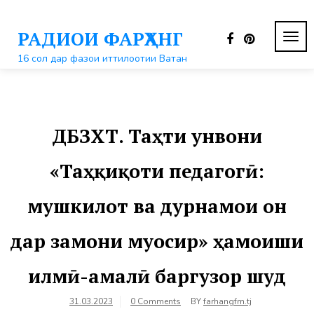
Перейти
к
РАДИОИ ФАРҲАНГ
контенту
ПЕР
НАВ
16 сол дар фазои иттилоотии Ватан
ДБЗХТ. Таҳти унвони
«Таҳқиқоти педагогӣ:
мушкилот ва дурнамои он
дар замони муосир» ҳамоиши
илмӣ-амалӣ баргузор шуд
31.03.2023
0 Comments
BY
farhangfm.tj