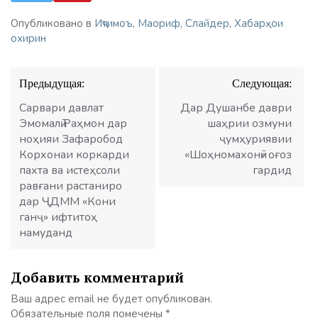
Опубликовано в
Иҷтимоъ
,
Маориф
,
Слайдер
,
Хабарҳои
охирин
Навигация
Предыдущая:
Следующая:
по
записям
Сарвари давлат
Дар Душанбе даври
Эмомалӣ Раҳмон дар
шаҳрии озмуни
ноҳияи Зафаробод
ҷумҳуриявии
Корхонаи коркарди
«Шоҳномахонӣ» оғоз
пахта ва истеҳсоли
гардид
равғани растаниро
дар ҶДММ «Кони
ганҷ» ифтитоҳ
намуданд
Добавить комментарий
Ваш адрес email не будет опубликован.
Обязательные поля помечены
*