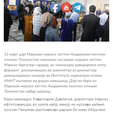
31 март дар Маркази мероси хаттии Академияи миллии
илмҳои Тоҷикистон намоиши нусхаҳои нодири хаттии
Марказ баргузор гардид, ки намоишро ҳаводорони илму
фарҳанг, донишмандон ва шахсиятҳо аз донишгоҳу
донишкадаҳои кишвар ва Институту марказҳои илмии
АМИТ иштирок ва дидан намуданд. Дар ин бора аз
Маркази мероси хаттии Академияи миллии илмҳои
Тоҷикистон хабар доданд.
Кори намоишро Раҳматкарим Давлатов, директори Марказ
ифтитоҳ намуда, аз ҷумла қайд намуд, ки нусхаҳои қаламӣ,
хусусан Ганҷинаи дастнависҳои шарқии ба номи Абдуғанӣ