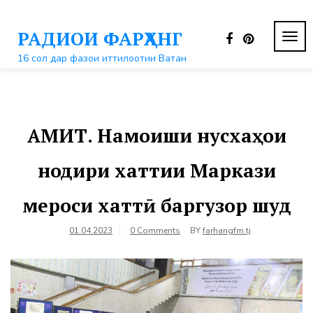
Перейти
к
РАДИОИ ФАРҲАНГ
контенту
ПЕР
НАВ
16 сол дар фазои иттилоотии Ватан
АМИТ. Намоиши нусхаҳои
нодири хаттии Маркази
мероси хаттӣ баргузор шуд
01.04.2023
0 Comments
BY
farhangfm.tj