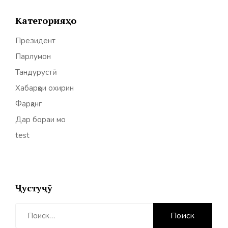
Категорияҳо
Президент
Парлумон
Тандурустӣ
Хабарҳои охирин
Фарҳанг
Дар бораи мо
test
Ҷустуҷӯ
Найти: