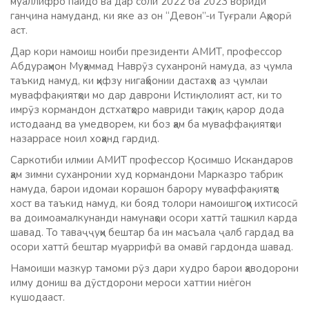
муаллифро пайдо ва дар соли 2022 ба 2023 вориди
ганҷина намуданд, ки яке аз он “Девон”-и Туғрали Аҳрорӣ
аст.
Дар кори намоиш ноиби президенти АМИТ, профессор
Абдураҳмон Муҳаммад Наврӯз суханронӣ намуда, аз ҷумла
таъкид намуд, ки ҳифзу нигаҳбонии дастахҳо аз ҷумлаи
муваффақиятҳои мо дар даврони Истиқлолият аст, ки то
имрӯз кормандон дстхатҳоро мавриди таҳқиқ қарор дода
истодаанд ва умедворем, ки боз ҳам ба муваффақиятҳои
назаррасе ноил хоҳанд гардид.
Саркотиби илмии АМИТ профессор Қосимшо Искандаров
ҳам зимни суханронии худ кормандони Марказро табрик
намуда, барои идомаи корашон барору муваффақиятҳо
хост ва таъкид намуд, ки бояд толори намоишгоҳи ихтисосӣ
ва доимоамалкунанди намунаҳои осори хаттӣ ташкил карда
шавад. То таваҷҷуҳи бештар ба ин масъала ҷалб гардад ва
осори хаттӣ бештар муаррифӣ ва омавӣ гардонда шавад.
Намоиши мазкур тамоми рӯз дари худро барои ҳаводорони
илму дониш ва дӯстдорони мероси хаттии ниёгон
кушодааст.