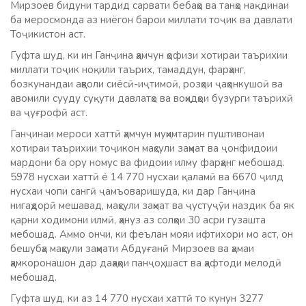
Мирзоев бидуни тардид сарвати бебаҳо ва танҳо нақдинаи
ба меросмонда аз ниёгон барои миллати тоҷик ва давлати
Тоҷикистон аст.
Гуфта шуд, ки ин Ганҷина ҳамчун ҳофизи хотираи таърихии
миллати тоҷик ноқили таърих, тамаддун, фарҳанг,
бозкунандаи аҳволи сиёсӣ-иҷтимоӣ, розҳои ҷаҳонкушоӣ ва
авомили сууду суқути давлатҳо ва воҳидҳои бузурги таърихӣ
ва ҷуғрофӣ аст.
Ганҷинаи мероси хаттӣ ҳамчун муҳимтарин пуштивонаи
хотираи таърихии тоҷикон маҳсули заҳмат ва ҷонфидоии
мардони ба ору номус ва фидоии илму фарҳанг мебошад.
5978 нусхаи хаттӣ ё 14 770 нусхаи қаламӣ ва 6670 ҷилд
нусхаи чопи сангӣ ҷамъоваришуда, ки дар Ганҷина
нигаҳдорӣ мешавад, маҳсули заҳмат ва ҷустуҷӯи наздик ба як
қарни ходимони илмӣ, ҳануз аз солҳои 30 асри гузашта
мебошад. Аммо ончи, ки феълан мояи ифтихори мо аст, он
бешубҳа маҳсули заҳмати Абдуғанӣ Мирзоев ва ҳамаи
ҳамкоронашон дар даҳаҳои панҷоҳ, шаст ва ҳафтоди мелодӣ
мебошад.
Гуфта шуд, ки аз 14 770 нусхаи хаттӣ то кунун 3277