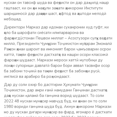
нусхаи он тавсиф шуда ва феҳристи он дар даҳ ҷилд нашр
гаштааст, ки он ҳам маҳсули заҳмати ҳамкорони Институти
шарқшиносӣ дар даҳаҳҳои шаст, ҳафтод ва ҳаштоди мелодӣ
мебошад.
Директори Марказ дар идомаи суханронии худ гуфт, ки
ҳоло ба шарофати сиёсати илмпарварона ва
фарҳангдӯстонаи Пешвои миллат – Асосгузори сулҳу ваҳдати
миллӣ, Президенти Ҷумҳурии Тоҷикистон муҳтарам Эмомалӣ
Раҳмон ҳамаи шароит ва имконият барои ҷамъоварии осрои
хаттӣ, таҳияи феҳристи дастхатҳо ва нашри осори классикӣ
фароҳам шудааст. Маркази мероси хаттӣ мутобиқи ду
лоиҳаи супориши давлатӣ барои бори аввал тасвифи осор
ба забони тоҷикӣ ва таҳияи феҳрист ба забонҳои русӣ,
инглисӣ ва арабиро ба роҳ мондааст.
Дар ду соли охир бо дастгирии Ҳукумати Ҷумҳурии
Тоҷикистон, дар амри ғанӣ намудани Ганҷинаи дастхатҳо
даҳҳо нусхаи қаламӣ ба ганҷина ворид шудааст. То соли
2022 48 нусхаи мунҳасир мавҷуд буд, ки ҳамаи он то соли
1980 вориди ганҷина шуда буд. Акнун ҳамкорони Маркази
мо ду нусхаи дигари мунҳасир ва фард, ягонаро ё дастхати