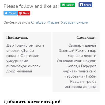
Please follow and like us:
Опубликовано в
Слайдер
,
Фарҳанг
,
Хабарҳои охирин
Навигация
Предыдущая:
Следующая:
по
записям
Дар Тоҷикистон таҳти
Сарвари давлат
унвони «Дунёи
Эмомалӣ Раҳмон дар
саодат» Фестивали
маркази деҳоти
ҷумҳуриявии
Овчиқалъачаи ноҳияи
ансамблҳои оилавӣ
Бобоҷон Ғафуров
доир мешавад
маркази ташхисию
табобатии «Тибби
Равшан»-ро ба
истифода доданд
Добавить комментарий