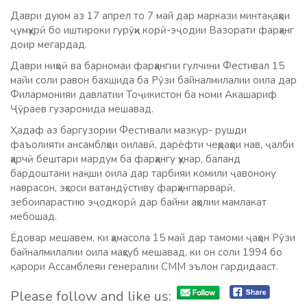
Даври дуюм аз 17 апрел то 7 май дар маркази минтақаҳои
ҷумҳурӣ бо иштироки гурӯҳи корӣ-эҷодии Вазорати фарҳанг
доир мегардад.
Даври ниҳоӣ ва барномаи фарҳангии гулчини Фестивал 15
майи соли равон бахшида ба Рӯзи байналмилалии оила дар
Филармонияи давлатии Тоҷикистон ба номи Акашариф
Ҷӯраев гузаронида мешавад.
Ҳадаф аз баргузории Фестивали мазкур- рушди
фаъолияти ансамблҳои оилавӣ, дарёфти чеҳраҳои нав, ҷалби
ҳарчӣ бештари мардум ба фарҳангу ҳунар, баланд
бардоштани нақши оила дар тарбияи комили ҷавонону
наврасон, эҳсоси ватандӯстиву фарҳангпарварӣ,
зебоипарастию эҷодкорӣ дар байни аҳолии мамлакат
мебошад.
Ёдовар мешавем, ки ҳамасола 15 май дар тамоми ҷаҳон Рӯзи
байналмилалии оила маҳсуб мешавад, ки он соли 1994 бо
қарори Ассамблеяи генералии СММ эълон гардидааст.
Please follow and like us: