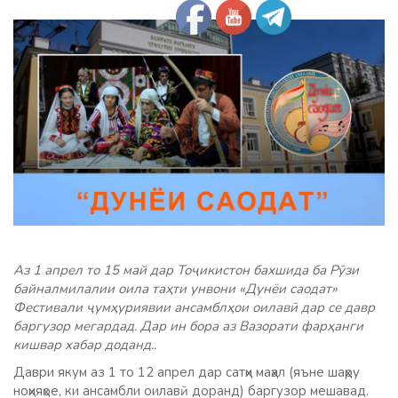
Аз 1 апрел то 15 май дар Тоҷикистон бахшида ба Рӯзи
байналмилалии оила таҳти унвони «Дунёи саодат»
Фестивали ҷумҳуриявии ансамблҳои оилавӣ дар се давр
баргузор мегардад. Дар ин бора аз Вазорати фарҳанги
кишвар хабар доданд..
Даври якум аз 1 то 12 апрел дар сатҳи маҳал (яъне шаҳру
ноҳияҳое, ки ансамбли оилавӣ доранд) баргузор мешавад.