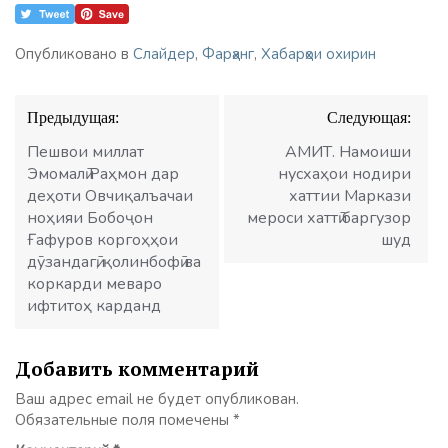
Опубликовано в
Слайдер
,
Фарҳанг
,
Хабарҳои охирин
Навигация
Предыдущая:
Следующая:
по
записям
Пешвои миллат
АМИТ. Намоиши
Эмомалӣ Раҳмон дар
нусхаҳои нодири
деҳоти Овчиқалъачаи
хаттии Маркази
ноҳияи Бобоҷон
мероси хаттӣ баргузор
Ғафуров коргоҳҳои
шуд
дӯзандагӣ, қолинбофӣ ва
коркарди меваро
ифтитоҳ карданд
Добавить комментарий
Ваш адрес email не будет опубликован.
Обязательные поля помечены
*