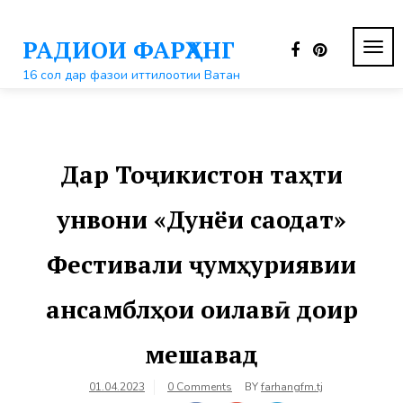
Перейти
к
РАДИОИ ФАРҲАНГ
контенту
ПЕР
НАВ
16 сол дар фазои иттилоотии Ватан
Дар Тоҷикистон таҳти
унвони «Дунёи саодат»
Фестивали ҷумҳуриявии
ансамблҳои оилавӣ доир
мешавад
01.04.2023
0 Comments
BY
farhangfm.tj