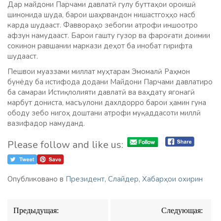
Дар майдони Парчами давлатӣ гулу буттаҳои ороишӣ
шинонида шуда, барои шаҳрвандон нишастгоҳҳо насб
карда шудааст. Фаввораҳо зебогии атрофи иншоотро
афзун намудааст. Барои гашту гузор ва фароғати доимии
сокинон равшании маркази деҳот ба инобат гирифта
шудааст.
Пешвои муаззами миллат муҳтарам Эмомалӣ Раҳмон
бунёду ба истифода додани Майдони Парчами давлатиро
ба самараи Истиқлолияти давлатӣ ва ваҳдату ягонагӣ
марбут дониста, масъулони дахлдорро барои ҳамин гуна
ободу зебо нигоҳ доштани атрофи муқаддасоти миллӣ
вазифадор намуданд.
Please follow and like us:
Опубликовано в
Президент
,
Слайдер
,
Хабарҳои охирин
Навигация
Предыдущая:
Следующая:
по