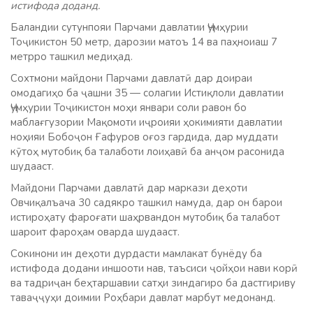
истифода доданд.
Баландии сутунпояи Парчами давлатии Ҷумҳурии
Тоҷикистон 50 метр, дарозии матоъ 14 ва паҳноиаш 7
метрро ташкил медиҳад.
Сохтмони майдони Парчами давлатӣ дар доираи
омодагиҳо ба ҷашни 35 — солагии Истиқлоли давлатии
Ҷумҳурии Тоҷикистон моҳи январи соли равон бо
маблағгузории Мақомоти иҷроияи ҳокимияти давлатии
ноҳияи Бобоҷон Ғафуров оғоз гардида, дар муддати
кӯтоҳ мутобиқ ба талаботи лоиҳавӣ ба анҷом расонида
шудааст.
Майдони Парчами давлатӣ дар маркази деҳоти
Овчиқалъача 30 садякро ташкил намуда, дар он барои
истироҳату фароғати шаҳрвандон мутобиқ ба талабот
шароит фароҳам оварда шудааст.
Сокинони ин деҳоти дурдасти мамлакат бунёду ба
истифода додани иншооти нав, таъсиси ҷойҳои нави корӣ
ва тадриҷан беҳтаршавии сатҳи зиндагиро ба дастгириву
таваҷҷуҳи доимии Роҳбари давлат марбут медонанд.