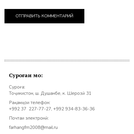
Суроғаи мо:
Суроға:
Тоҷикистон, ш. Душанбе, к. Шерозӣ 31
Рақамҳои телефон:
+992 37 227-77-27, +992 934-83-36-36
Почтаи электронӣ:
farhangfm2008@mail.ru