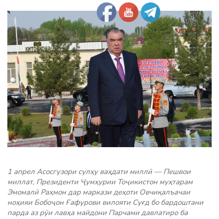
1 апрел Асосгузори сулҳу ваҳдати миллӣ — Пешвои
миллат, Президенти Ҷумҳурии Тоҷикистон муҳтарам
Эмомалӣ Раҳмон дар маркази деҳоти Овчиқалъачаи
ноҳияи Бобоҷон Ғафурови вилояти Суғд бо бардоштани
парда аз рӯи лавҳа майдони Парчами давлатиро ба