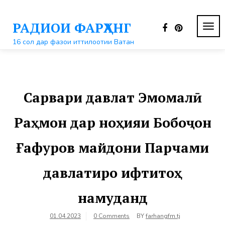
Перейти
к
РАДИОИ ФАРҲАНГ
контенту
ПЕР
НАВ
16 сол дар фазои иттилоотии Ватан
Сарвари давлат Эмомалӣ
Раҳмон дар ноҳияи Бобоҷон
Ғафуров майдони Парчами
давлатиро ифтитоҳ
намуданд
01.04.2023
0 Comments
BY
farhangfm.tj