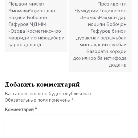
записям
Пешвои миллат
Президенти
Эмомалӣ Раҳмон дар
Ҷумҳурии Тоҷикистон
ноҳияи Бобоҷон
Эмомалӣ Раҳмон дар
Ғафуров ҶДММ
ноҳияи Бобоҷон
«Озода Косметикс»-ро
Ғафуров бинои
мавриди истифодабарӣ
дуошёнаи зершуъбаи
қарор доданд
минтақавии шуъбаи
Вазорати корҳои
дохилиро ба истифода
доданд
Добавить комментарий
Ваш адрес email не будет опубликован.
Обязательные поля помечены
*
Комментарий
*