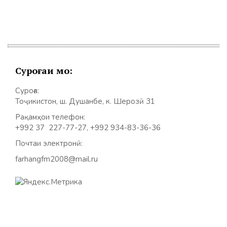
Суроғаи мо:
Суроға:
Тоҷикистон, ш. Душанбе, к. Шерозӣ 31
Рақамҳои телефон:
+992 37 227-77-27, +992 934-83-36-36
Почтаи электронӣ:
farhangfm2008@mail.ru