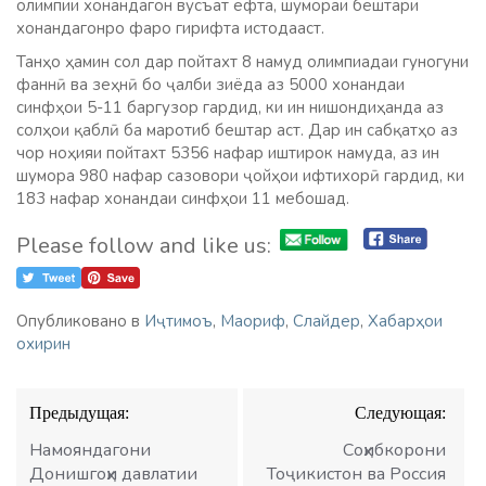
олимпии хонандагон вусъат ёфта, шумораи бештари
хонандагонро фаро гирифта истодааст.
Танҳо ҳамин сол дар пойтахт 8 намуд олимпиадаи гуногуни
фаннӣ ва зеҳнӣ бо ҷалби зиёда аз 5000 хонандаи
синфҳои 5-11 баргузор гардид, ки ин нишондиҳанда аз
солҳои қаблӣ ба маротиб бештар аст. Дар ин сабқатҳо аз
чор ноҳияи пойтахт 5356 нафар иштирок намуда, аз ин
шумора 980 нафар сазовори ҷойҳои ифтихорӣ гардид, ки
183 нафар хонандаи синфҳои 11 мебошад.
Please follow and like us:
Опубликовано в
Иҷтимоъ
,
Маориф
,
Слайдер
,
Хабарҳои
охирин
Навигация
Предыдущая:
Следующая:
по
записям
Намояндагони
Соҳибкорони
Донишгоҳи давлатии
Тоҷикистон ва Россия