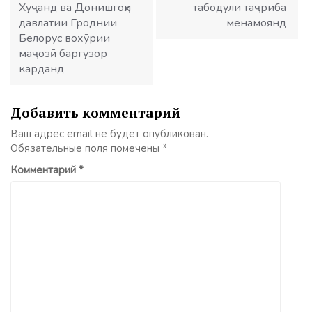
Хуҷанд ва Донишгоҳи
табодули таҷриба
давлатии Гроднии
менамоянд
Белорус вохӯрии
маҷозӣ баргузор
карданд
Добавить комментарий
Ваш адрес email не будет опубликован.
Обязательные поля помечены
*
Комментарий
*