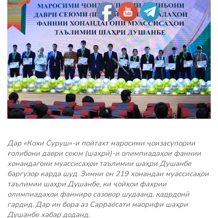
Дар «Кохи Суруш»-и пойтахт маросими ҷоизасупории
ғолибони даври сеюм (шаҳрӣ)-и олимпиадаҳои фаннии
хонандагони муассисаҳои таълимии шаҳри Душанбе
баргузор карда шуд. Зимни он 219 хонандаи муассисаҳои
таълимии шаҳри Душанбе, ки ҷойҳои фахрии
олимпиадаҳои фанниро сазовор шудаанд, қадрдонӣ
гардид. Дар ин бора аз Сарраёсати маорифи шаҳри
Душанбе хабар доданд.