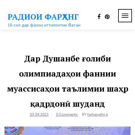
Перейти
к
РАДИОИ ФАРҲАНГ
контенту
ПЕР
НАВ
16 сол дар фазои иттилоотии Ватан
Дар Душанбе ғолиби
олимпиадаҳои фаннии
муассисаҳои таълимии шаҳр
қадрдонӣ шуданд
03.04.2023
0 Comments
BY
farhangfm.tj