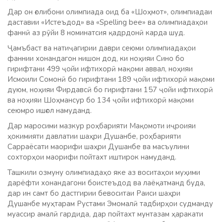
Дар он ғолибони олимпиада оид ба «Шоҳмот», олимпиадаи
даставии «Истеъдод» ва «Spelling bee» ва олимпиадаҳои
фаннӣ аз рӯйи 8 номинатсия қадрдонӣ карда шуд.
Ҷамъбаст ва натиҷагирии даври сеюми олимпиадаҳои
фаннии хонандагон нишон дод, ки ноҳияи Сино бо
гирифтани 499 ҷойи ифтихорӣ мақоми аввал, ноҳияи
Исмоили Сомонӣ бо гирифтани 189 ҷойи ифтихорӣ мақоми
дуюм, ноҳияи Фирдавсӣ бо гирифтани 157 ҷойи ифтихорӣ
ва ноҳияи Шоҳмансур бо 134 ҷойи ифтихорӣ мақоми
сеюмро ишғол намуданд.
Дар маросими мазкур роҳбарияти Мақомоти иҷроияи
ҳокимияти давлатии шаҳри Душанбе, роҳбарияти
Сарраёсати маорифи шаҳри Душанбе ва масъулини
сохторҳои маорифи пойтахт иштирок намуданд.
Ташкили озмуну олимпиадаҳо яке аз воситаҳои муҳими
дарёфти хонандагони боистеъдод ва лаёқатманд буда,
дар ин самт бо дастгирии бевоситаи Раиси шаҳри
Душанбе муҳтарам Рустами Эмомалӣ тадбирҳои судманду
муассир амалӣ гардида, дар пойтахт мунтазам ҳаракати