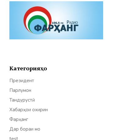
Категорияҳо
Президент
Парлумон
Тандурустӣ
Хабарҳои охирин
Фарҳанг
Дар бораи мо
test