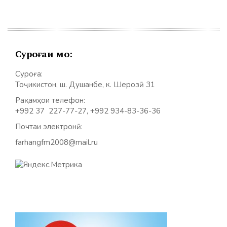
Суроғаи мо:
Суроға:
Тоҷикистон, ш. Душанбе, к. Шерозӣ 31
Рақамҳои телефон:
+992 37 227-77-27, +992 934-83-36-36
Почтаи электронӣ:
farhangfm2008@mail.ru