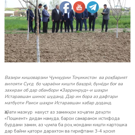
Вазири кишоварзии Ҷумҳурии Тоҷикистон ва роҳбарият
вилояти Суғд бо ҷараёни кишти баҳорӣ, бунёди боғ ва
захираи об дар обанбори
«
Зарринруд»-и шаҳри
Истаравшан шинос шуданд. Дар ин бора аз дафтари
матбуоти Раиси шаҳри Истаравшан хабар доданд.
Ҳайати мазкур нахуст аз заминҳои хоҷагии деҳоти
«Пошкент» дидан намуда, барои самаранок истифода
бурдани замин, аз ҷумла ба роҳ мондани кишти картошка
дар байни қатори дарахтон ва гирифтани 3-4 ҳосил