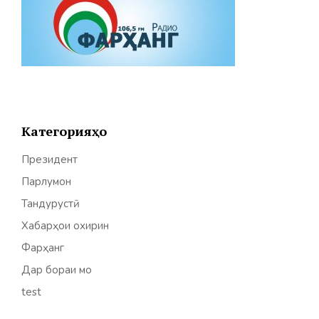
Категорияҳо
Президент
Парлумон
Тандурустӣ
Хабарҳои охирин
Фарҳанг
Дар бораи мо
test