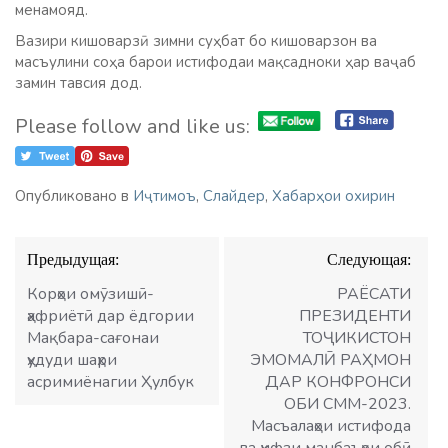
менамояд.
Вазири кишоварзӣ зимни суҳбат бо кишоварзон ва
масъулини соҳа барои истифодаи мақсадноки ҳар ваҷаб
замин тавсия дод.
Please follow and like us:
Опубликовано в
Иҷтимоъ
,
Слайдер
,
Хабарҳои охирин
Навигация
Предыдущая:
Следующая:
по
записям
Корҳои омӯзишӣ-
РАЁСАТИ
ҳафриётӣ дар ёдгории
ПРЕЗИДЕНТИ
Мақбара-сағонаи
ТОҶИКИСТОН
ҳудуди шаҳри
ЭМОМАЛӢ РАҲМОН
асримиёнагии Ҳулбук
ДАР КОНФРОНСИ
ОБИ СММ-2023.
Масъалаҳои истифода
ва ҳифзи манбаъҳои обӣ