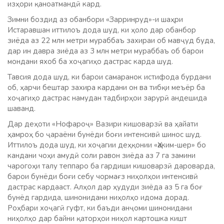
изҳори қаноатмандӣ кард.
Зимни боздид аз обанбори «Зарринруд»-и шаҳри
Истаравшан иттилоъ дода шуд, ки ҳоло дар обанбор
зиёда аз 22 млн метри мураббаъ захираи об мавҷуд буда,
дар ин давра зиёда аз 3 млн метри мураббаъ об барои
мондани яхоб ба хоҷагиҳо дастрас карда шуд.
Тавсия дода шуд, ки барои самаранок истифода бурдани
об, ҳарчи бештар захира кардани он ва тибқи меъёр ба
хоҷагиҳо дастрас намудан тадбирҳои зарурӣ андешида
шаванд.
Дар деҳоти «Нофароҷ» Вазири кишоварзӣ ва ҳайати
ҳамроҳ бо ҷараёни бунёди боғи интенсивӣ шинос шуд.
Иттилоъ дода шуд, ки хоҷагии деҳқонии «Ҳаким-шер» бо
кандани чоҳи амудӣ соли равон зиёда аз 7 га замини
чарогоҳи талу теппаро ба гардиши кишоварзӣ дароварда,
барои бунёди боғи себу чормағз ниҳолҳои интенсивӣ
дастрас кардааст. Алҳол дар ҳудуди зиёда аз 5 га боғ
бунёд гардида, шинонидани ниҳолҳо идома дорад.
Роҳбари хоҷагӣ гуфт, ки баъди анҷоми шинонидани
ниҳолҳо дар байни қаторҳои ниҳол картошка кишт