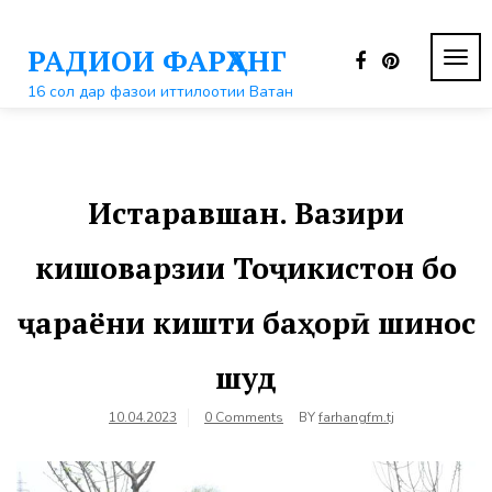
Перейти
к
РАДИОИ ФАРҲАНГ
контенту
ПЕР
НАВ
16 сол дар фазои иттилоотии Ватан
Истаравшан. Вазири
кишоварзии Тоҷикистон бо
ҷараёни кишти баҳорӣ шинос
шуд
10.04.2023
0 Comments
BY
farhangfm.tj