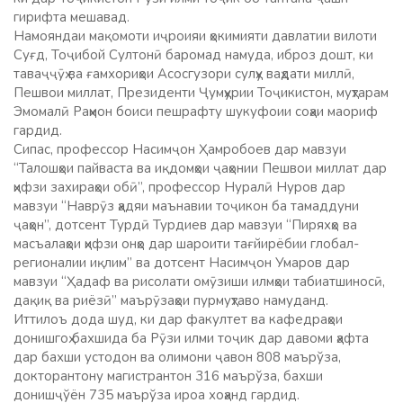
гирифта мешавад.
Намояндаи мақомоти иҷроияи ҳокимияти давлатии вилоти
Суғд, Тоҷибой Султонӣ баромад намуда, иброз дошт, ки
таваҷҷӯҳ ва ғамхориҳои Асосгузори сулҳу ваҳдати миллӣ,
Пешвои миллат, Президенти Ҷумҳурии Тоҷикистон, муҳтарам
Эмомалӣ Раҳмон боиси пешрафту шукуфоии соҳаи маориф
гардид.
Сипас, профессор Насимҷон Ҳамробоев дар мавзуи
“Талошҳои пайваста ва иқдомҳои ҷаҳонии Пешвои миллат дар
ҳифзи захираҳои обӣ”, профессор Нуралӣ Нуров дар
мавзуи “Наврӯз ҳадяи маънавии тоҷикон ба тамаддуни
ҷаҳон”, дотсент Турдӣ Турдиев дар мавзуи “Пиряхҳо ва
масъалаҳои ҳифзи онҳо дар шароити тағйирёбии глобал-
регионалии иқлим” ва дотсент Насимҷон Умаров дар
мавзуи “Ҳадаф ва рисолати омӯзиши илмҳои табиатшиносӣ,
дақиқ ва риёзӣ” маърӯзаҳои пурмуҳтаво намуданд.
Иттилоъ дода шуд, ки дар факултет ва кафедраҳои
донишгоҳ бахшида ба Рӯзи илми тоҷик дар давоми ҳафта
дар бахши устодон ва олимони ҷавон 808 маърўза,
докторантону магистрантон 316 маърўза, бахши
донишҷўён 735 маърўза ироа хоҳанд гардид.