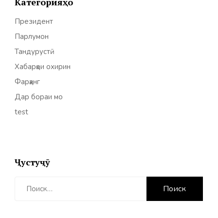
Категорияҳо
Президент
Парлумон
Тандурустӣ
Хабарҳои охирин
Фарҳанг
Дар бораи мо
test
Ҷустуҷӯ
Найти: