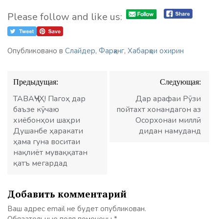
Please follow and like us:
Опубликовано в
Слайдер
,
Фарҳанг
,
Хабарҳои охирин
Навигация
Предыдущая:
Следующая:
по
записям
ТАВАҶҶУҲ! Пагоҳ дар
Дар арафаи Рӯзи
баъзе кӯчаю
пойтахт хонандагон аз
хиёбонҳои шаҳри
Осорхонаи миллӣ
Душанбе ҳаракати
дидан намуданд
ҳама гуна воситаи
нақлиёт муваққатан
қатъ мегардад
Добавить комментарий
Ваш адрес email не будет опубликован.