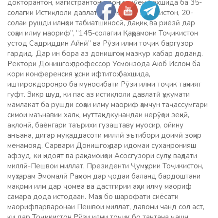
докторантон, магистрантону донишҷӯён бахшида ба 35-
солагии Истиқлоли давлатии Ҷумҳурии Тоҷикистон, 20-
солаи рушди илмҳои табиатшиносӣ, дақиқ ва риёзӣ дар
соҳаи илму маориф”, “145-солагии Қаҳрамони Тоҷикистон
устод Садриддин Айнӣ” ва Рӯзи илми тоҷик баргузор
гардид. Дар ин бора аз донишгоҳи мазкур хабар доданд.
Ректори Донишгоҳ профессор Усмонзода Аюб Ислом ба
кори конференсия ҳусни ифтитоҳ бахшида,
иштирокдоронро ба муносибати Рӯзи илми тоҷик таҳният
гуфт. Зикр шуд, ки пас аз истиқлоли давлатӣ ҳукумати
мамлакат ба рушди соҳаи илму маориф ҳамчун таҷассумгари
симои маънавии халқ, муттаҳидкунандаи нерӯҳои зеҳнӣ,
ақлонӣ, баёнгари таърихи гузаштаву муосир, ойину
анъана, дигар муқаддасоти миллӣ эътибори доимӣ зоҳир
менамояд. Сарвари Донишгоҳ дар идомаи суханронияш
афзуд, ки ҳидоят ва раҳнамоиҳои Асосгузори сулҳу ваҳдати
миллӣ-Пешвои миллат, Президенти Ҷумҳурии Тоҷикистон,
муҳтарам Эмомалӣ Раҳмон дар ҷодаи баланд бардоштани
мақоми илм дар ҷомеа ва дастгирии аҳли илму маориф
самара дода истодаан. Маҳз бо шарофати сиёсати
маорифпарваронаи Пешвои миллат, давоми чанд сол аст,
ки дар Тоҷикистон Рўзи илми тоҷик бо тантана ҷашн