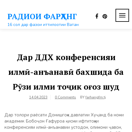
Перейти
к
РАДИОИ ФАРҲАНГ
контенту
ПЕР
НАВ
16 сол дар фазои иттилоотии Ватан
Дар ДДХ конференсияи
илмӣ-анъанавӣ бахшида ба
Рӯзи илми тоҷик оғоз шуд
14.04.2023
0 Comments
BY
farhangfm.tj
Дар толори раёсати Донишгоҳи давлатии Хуҷанд ба номи
академик Бобоҷон Ғафуроа қисми ифтитоҳии
конференсияи илмӣ-анъанавии устодон, олимони ҷавон,