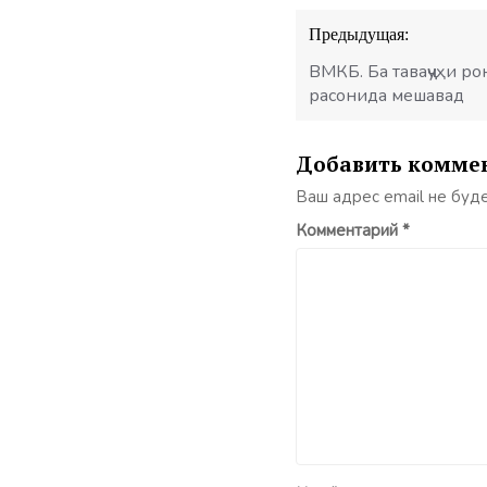
Навигация
Предыдущая:
по
записям
ВМКБ. Ба таваҷҷуҳи 
расонида мешавад
Добавить комме
Ваш адрес email не буд
Комментарий
*