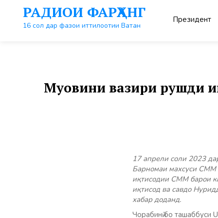
Перейти
РАДИОИ ФАРҲАНГ
к
Президент
контенту
16 сол дар фазои иттилоотии Ватан
Муовини вазири рушди иқ
17 апрели соли 2023 д
Барномаи махсуси СММ 
иқтисодии СММ барои ки
иқтисод ва савдо Нурид
хабар доданд.
Чорабинӣ бо ташаббуси 