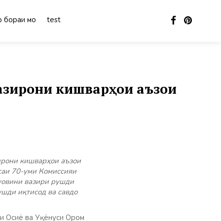
 бораи мо
test
вазирони кишварҳои аъзои
ирони кишварҳои аъзои
саи 70-уми Комиссияи
уовини вазири рушди
ушди иқтисод ва савдо
и Осиё ва Уқёнуси Ором