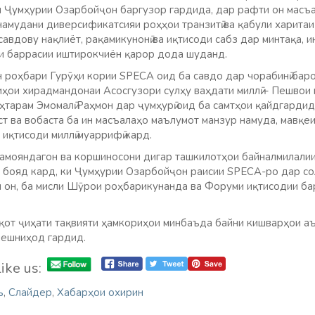
и Ҷумҳурии Озарбойҷон баргузор гардида, дар рафти он масъа
амудани диверсификатсияи роҳҳои транзитӣ ва қабули харитаи 
авдову нақлиёт, рақамикунонӣ ва иқтисоди сабз дар минтақа, 
и баррасии иштирокчиён қарор дода шуданд.
 роҳбари Гурӯҳи кории SPECA оид ба савдо дар чорабинӣ баро
иҳои хирадмандонаи Асосгузори сулҳу ваҳдати миллӣ – Пешвои
ҳтарам Эмомалӣ Раҳмон дар ҷумҳурӣ оид ба самтҳои қайдгардид
ст ва вобаста ба ин масъалаҳо маълумот манзур намуда, мавқе
иқтисоди миллӣ муаррифӣ кард.
намояндагон ва коршиносони дигар ташкилотҳои байналмилали
 бояд кард, ки Ҷумҳурии Озарбойҷон раисии SPECA-ро дар сол
 он, ба мисли Шӯрои роҳбарикунанда ва Форуми иқтисодии ба
қот ҷиҳати тақвияти ҳамкориҳои минбаъда байни кишварҳои 
пешниҳод гардид.
ike us:
ъ
,
Слайдер
,
Хабарҳои охирин