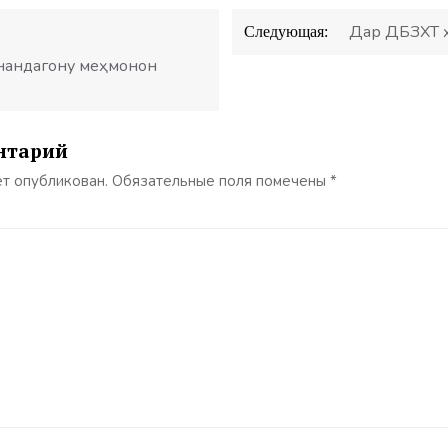
Дар ДБЗХТ ҳ
Следующая:
ронандагону меҳмонон
нтарий
ет опубликован.
Обязательные поля помечены
*