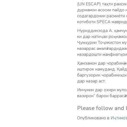
(UN ESCAP) таҳти раиси
дурнамои асосии пайдо н
содагардонии расмиёти с
котиботи SPECA маврид
Нуриддинзода А. ҳамчун
ки дар натиҷаи роҳнамо
Ҷумҳурии Тоҷикистон му
назаррас амалӣ гардидаа
назардошти манфиатҳои 
Ҳамзамон дар чорабинӣ 
иштирок намуданд. Қайд
баргузории чорабиниҳои
дар назар аст.
Инчунин дар охири муло
вазирон” барои баррасӣ 
Please follow and l
Опубликовано в
Иҷтимо