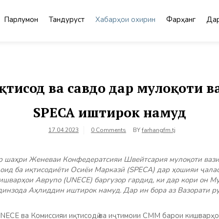
Парлумон
Тандурустӣ
Хабарҳои охирин
Фарҳанг
Дар
тисод ва савдо дар мулоқоти 
SPECA иштирок намуд
17.04.2023
0 Comments
BY
farhangfm.tj
ар шаҳри Женеваи Конфедератсияи Швейтсария мулоқоти ваз
оид ба иқтисодиёти Осиёи Марказӣ (SPECA) дар ҳошияи ҷала
шварҳои Аврупо (UNECE) баргузор гардид, ки дар кори он М
динзода Аҳлиддин иштирок намуд. Дар ин бора аз Вазорати р
UNECE ва
Комиссияи иқтисодӣ ва иҷтимоии СММ барои кишварҳо