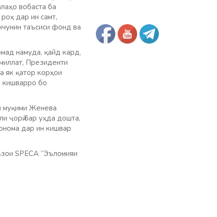
лаҳо вобаста ба
роҳ дар ин самт,
инчунин таъсиси фонд ва
мад намуда, қайд кард,
 миллат, Президенти
а як қатор корҳои
и кишварро бо
и муқими Женева
и ҷорӣ бар уҳда дошта,
рнома дар ин кишвар
аъзои SPECA “Эъломияи