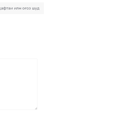
афтаи илм оғоз шуд