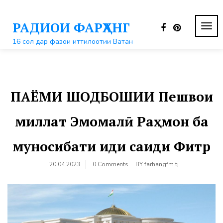
Перейти
к
РАДИОИ ФАРҲАНГ
контенту
ПЕР
НАВ
16 сол дар фазои иттилоотии Ватан
ПАЁМИ ШОДБОШИИ Пешвои
миллат Эмомалӣ Раҳмон ба
муносибати иди саиди Фитр
20.04.2023
0 Comments
BY
farhangfm.tj