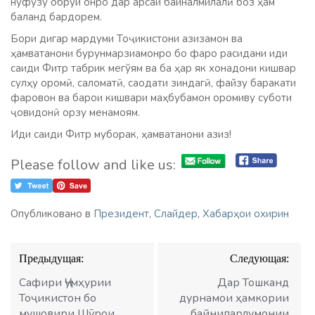
нуфузу обрўи онро дар арсаи байналмилалӣ боз ҳам
баланд бардорем.
Бори дигар мардуми Тоҷикистони азизамон ва
ҳамватанони бурунмарзиамонро бо фаро расидани иди
саиди Фитр табрик мегўям ва ба ҳар як хонадони кишвар
сулҳу оромӣ, саломатӣ, саодати зиндагӣ, файзу баракати
фаровон ва барои кишвари маҳбубамон оромиву суботи
ҷовидонӣ орзу менамоям.
Иди саиди Фитр муборак, ҳамватанони азиз!
Please follow and like us:
Опубликовано в
Президент
,
Слайдер
,
Хабарҳои охирин
Навигация
Предыдущая:
Следующая:
по
записям
Сафири Ҷумҳурии
Дар Тошканд
Тоҷикистон бо
дурнамои ҳамкории
мушовири Шӯрои
байнипарлумонии