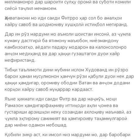
миллиамонро дар шароити сулҳу оромӣ ва суботи комили
сиёсӣ таҷлил менамоем.
Ҳамватанони мо иди саиди Фитрро ҳар сол бо амалҳои
хайру савоб ва шодмониву хушҳолӣ истиқбол мегиранд.
Дар ин рўз мардуми мо аъмоли шоистаи инсонӣ, аз ҷумла
кумаку дастгирӣ ба ятимону маъюбон, ниёзмандону
камбизоатҳо, аёдати падару модарон ва калонсолонро
анҷом медиҳанд ва дар ҳаққи гузаштагон дуои хайр
мефиристанд.
Тибқи таълимоти дини мубини ислом Худованд ин рўзро
барои ҳамаи мусулмонон ҳамчун рўзи қабули дуои нек дар
ҳаққи ҳамдигар, оромиву ободии Ватан ва анҷом додани
корҳои хайру савоб муқаррар кардааст.
Яъне ҳикмати иди саиди Фитр ва дар маҷмўъ, моҳи
Рамазон ҳамдигарфаҳмиву иттиҳоди аҳли ҷомеа ва
густариши арзишҳои неку созандаи ахлоқиву маънавӣ, аз
ҷумла эҳтирому самимият ва ҳамгироиву таҳаммулгароӣ
дар миёни одамон мебошад.
Қобили зикр аст, ки имсол низ мардуми мо, дар баробари