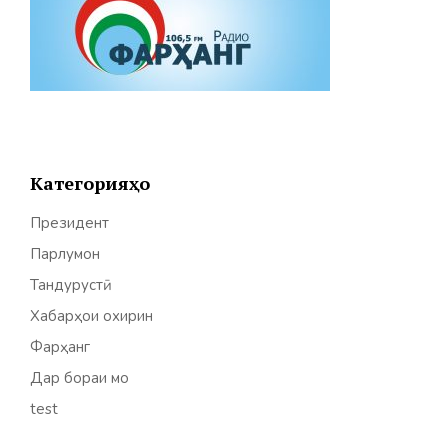
Категорияҳо
Президент
Парлумон
Тандурустӣ
Хабарҳои охирин
Фарҳанг
Дар бораи мо
test