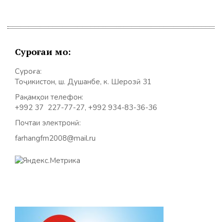
Суроғаи мо:
Суроға:
Тоҷикистон, ш. Душанбе, к. Шерозӣ 31
Рақамҳои телефон:
+992 37 227-77-27, +992 934-83-36-36
Почтаи электронӣ:
farhangfm2008@mail.ru