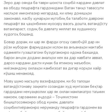
Зеро дар оянда ба таври шоиста соҳибӣ кардани давлат
ва ободу пешрафта гардонидани Ватан танҳо тавассути
наслҳое имконпазир мегардад, ки илму донишҳои
замонавӣ, касбу ҳунарҳои мутобиқ ба талаботи даврони
пешрафт ва ҷаҳонбинии муосиру васеъ дошта, ватандўсту
ватанпараст, содиқ ба давлату миллат ва худшиносу
худогоҳ бошанд.
Бовар дорам, ки ҳар як фарди огоҳу савобҷўй дар ин
рўзи муборак фармудаҳои ислом ва анъанаҳои мактаби
одамияти гузаштагони бузургамонро идома бахшида,
барои анҷом додани амалҳои нек ва дар навбати аввал,
дароз кардани дасти кумак ба ятимону маъюбон,
ниёзмандону оилаҳои камбизоат ва дигар корҳои хайр
кўшиш менамояд.
Мову шумо масъулу вазифадорем, ки бо талоши
ватандўстонаву заҳмати созандаи худ мунтазам беҳтар
гардидани некуаҳволии ҳар як оилаи мамлакатро таъмин
намоем, сарзамини аҷдодӣ – Тоҷикистони
биҳиштосоямонро обод кунем, давлати
соҳибихтиёрамонро неруманду пешрафта гардонем ва