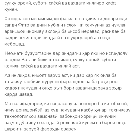
сулҳу оромӣ, суботи сиёсӣ ва ваҳдати миллиро ҳифз
кунем.
Хотиррасон менамоям, ки фазилат ва ҳикмати дигари иди
саиди Фитр ва дини мубини ислом, ки ҳамчунин аз ҷумлаи
арзишҳои имониву ахлоқӣ ба ҳисоб меравад, расидан ба
қадри неъматҳои зиндагӣ ва шукргузорӣ аз онҳо
мебошад.
Неъмати бузургтарин дар зиндагии ҳар яки мо истиқлолу
озодии Ватани биҳиштосоямон, сулҳу оромӣ, суботи
комили сиёсӣ ва ваҳдати миллӣ аст.
Аз ин лиҳоз, ниҳоят зарур аст, ки дар ҳар як оила ба
таълиму тарбияи дурусти фарзандон ва ба роҳи рост
ҳидоят намудани онҳо эътибори аввалиндараҷа зоҳир
карда шавад.
Мо вазифадорем, ки наврасону ҷавононро ба китобхонӣ,
илму донишомўзӣ, аз худ намудани касбу ҳунар, техникаву
технологияҳои замонавӣ, забонҳои хориҷӣ, инчунин,
заҳматдўстиву созандагӣ роҳнамоӣ кунем ва барои онҳо
шароити зарурӣ фароҳам оварем.