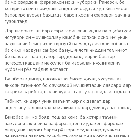
ба ҷо овардани фаризаҳои моҳи мубораки Рамазон, ба
хотири таъмин намудани зиндагии осудаи худ киштукори
баҳориро вусъат бахшида, барои ҳосили фаровон замина
гузоштанд.
Дар шароите, ки бар асари гармшавии иқлим ва оқибатҳои
ногувори он – хушксоливу камобии солҳои охир, инчунин,
паҳншавии бемориҳои сироятӣ ва маҳдудиятҳои вобаста
ба онҳо мардуми сайёра ба мушкилоти ҷиддии таъминот
бо маводи ғизоӣ дучор гардидаанд, ҳарчи бештар
истеҳсол кардани маҳсулот ба масъалаи муҳимтарину
мубрами рўз табдил ёфтааст.
Ба ибораи дигар, инсоният аз бисёр ҷиҳат, хусусан, аз
лиҳози таъминот бо озуқаворӣ мушкилтарин давраро дар
таърихи қариб садсолаи худ аз сар гузаронида истодааст.
Табиист, ки дар чунин вазъият ҳар як давлат дар
андешаву талоши ҳалли мушкилоти мардуми худ мебошад.
Бинобар ин, мо бояд, пеш аз ҳама, ба хотири таъмин
намудани аҳли оила ва фарзандони худамон, фароҳам
овардани шароит барои рўзгори осудаи мардумамон,
пешрафти давлати соҳибистиқлоламон ва ободии Ватани