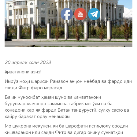
20 апрели соли 2023
Ҳамватанони азиз!
Имрўз моҳи шарифи Рамазон анҷом меёбад ва фардо иди
саиди Фитр фаро мерасад.
Ба ин муносибат ҳамаи шумо ва ҳамватанони
бурунмарзиамонро самимона табрик мегўям ва ба
хонадони ҳар як фарди Ватан тандурустӣ, сулҳу сафо ва
хайру баракат орзу менамоям.
Мо шукрона мекунем, ки ба шарофати истиқлолу озодии
кишварамон иди саиди Фитр ва дигар ойину суннатҳои