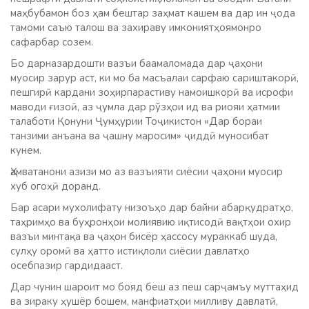
маҳбубамон боз ҳам бештар заҳмат кашем ва дар ин ҷода
тамоми саъю талош ва захираву имкониятҳоямонро
сафарбар созем.
Бо дарназардошти вазъи баамаломада дар ҷаҳони
муосир зарур аст, ки мо ба масъалаи сарфаю сариштакорӣ,
пешгирӣ кардани зоҳирпарастиву намоишкорӣ ва исрофи
маводи ғизоӣ, аз ҷумла дар рўзҳои ид ва риояи ҳатмии
талаботи Қонуни Ҷумҳурии Тоҷикистон «Дар бораи
танзими анъана ва ҷашну маросим» ҷиддӣ муносибат
кунем.
Ҳамватанони азизи мо аз вазъияти сиёсии ҷаҳони муосир
хуб огоҳӣ доранд.
Бар асари мухолифату низоъҳо дар байни абарқудратҳо,
таҳримҳо ва буҳронҳои молиявию иқтисодӣ вақтҳои охир
вазъи минтақа ва ҷаҳон бисёр ҳассосу мураккаб шуда,
сулҳу оромӣ ва ҳатто истиқлоли сиёсии давлатҳо
осебпазир гардидааст.
Дар чунин шароит мо бояд беш аз пеш сарҷамъу муттаҳид
ва зираку ҳушёр бошем, манфиатҳои милливу давлатӣ,