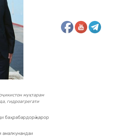
оҷикистон муҳтарам
да, гидроагрегати
ди баҳрабардорӣ қарор
и амалкунандаи