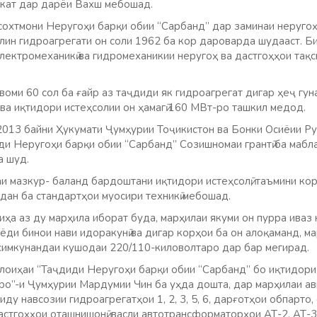
кат дар дарёи Вахш мебошад.
 сохтмони Неругоҳи барқи обии “Сарбанд” дар заминаи неруго
лин гидроагрегати он соли 1962 ба кор дароварда шудааст. Б
электромеханикӣ ва гидромеханикии неругоҳ ва дастгоҳҳои тақ
оми 60 сол ба ғайр аз таҷдиди як гидроагрегат дигар ҳеҷ гун
ва иқтидори истеҳсолии он ҳамагӣ 160 МВт-ро ташкил медод.
2013 байни Ҳукумати Ҷумҳурии Тоҷикистон ва Бонки Осиёии Ру
ди Неругоҳи барқи обии “Сарбанд” Созишномаи грантӣ ба мабл
а шуд.
аи мазкур- баланд бардоштани иқтидори истеҳсолӣ, таъмини ко
дан ба стандартҳои муосири техникӣ мебошад.
ҳа аз ду марҳила иборат буда, марҳилаи якуми он пурра иваз н
ёди бинои нави идоракунӣ ва дигар корҳои ба он алоқаманд, м
симкунандаи кушодаи 220/110-киловолтаро дар бар мегирад.
 лоиҳаи “Таҷдиди Неругоҳи барқи обии “Сарбанд” бо иқтидор
о”-и Ҷумҳурии Мардумии Чин ба уҳда дошта, дар марҳилаи ав
ду навсозии гидроагрегатҳои 1, 2, 3, 5, 6, дарғотҳои обпарто,
стгоҳҳои оташнишонӣ, васли автотрансформаторҳои АТ-2, АТ-3