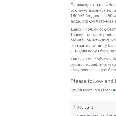
Бо мақсади таъмини бех
соҳилмустаҳкамкунӣ бо м
1800м3 бо дарозии 90 м
дода, корҳои бетонрезӣ 
Давоми солҳои соҳибист
Тоҷикистон таҳти роҳба
расидан ба истиқлоли к
сохтмон ва таҷдиду бар
интиқоли неруи барқ ва 
Ҳамаи ин ташаббусҳои б
рушду пешрафти соҳаҳои 
шукуфоии аз ин ҳам беш
Please follow and l
Опубликовано в
Презид
Навигация
Предыдущая:
по
записям
Сарвари давлат Эмом