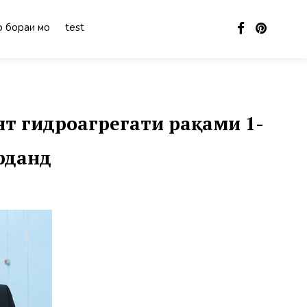
 бораи мо
test
т гидроагрегати рақами 1-
рданд