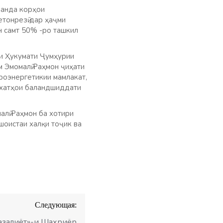
нанда корҳои
етонрезӣ дар ҳаҷми
н самт 50% -ро ташкил
аи Ҳукумати Ҷумҳурии
 Эмомалӣ Раҳмон ҷиҳати
роэнергетикии мамлакат,
, хатҳои баландшиддати
лӣ Раҳмон ба хотири
шоистаи халқи тоҷик ва
Следующая:
азалиёт»-и Шаҳриёр