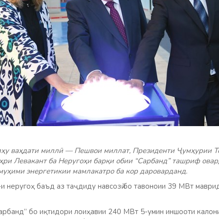
лҳу ваҳдати миллӣ — Пешвои миллат, Президенти Ҷумҳурии Т
ри Левакант ба Неругоҳи барқи обии “Сарбанд” ташриф овар
муҳими энергетикии мамлакатро ба кор дароварданд.
-и неругоҳ баъд аз таҷдиду навсозӣ бо тавоноии 39 МВт маври
арбанд” бо иқтидори лоиҳавии 240 МВт 5-умин иншооти калон