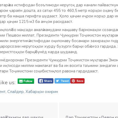
атарӣ ва истифодаи боэътимоди неругоҳ дар канали пайвастку
аром ҷараён дошта, аз сатҳи 455 то 460,5 метр корҳои оҳану б
етр ба нақша гирифта шудааст. Ҳоло ҳаҷми иҷрои корҳо дар и
дар ҳаҷми 1215 м3 ба анҷом расидааст.
иқлолӣ бо мақсади амалӣ намудани нақшаву барномаҳои созанд
рии Пешвои миллат, Президенти Ҷумҳурии Тоҷикистон муҳтарам
омили энергетикӣ истифодаи оқилонаву босамари захираҳои гид
қарорсозии неругоҳҳои хурду бузурги барқи обӣ оғоз гардида
зеристгоҳҳои барқӣ бунёд карда шудаанд.
унёдкоронаи Президенти Ҷумҳурии Тоҷикистон муҳтарам Эмома
иқтисоди миллии мамлакат ва ба ин восита таъмини зиндагии 
тари Тоҷикистони соҳибистиқлол равона гардидааст.
ike us:
ент
,
Слайдер
,
Хабарҳои охирин
алӣ Раҳмон дар шаҳри
Дар Тоҷикистон «Девон ғ