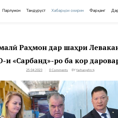
Парлумон
Тандурустӣ
Хабарҳои охирин
Фарҳанг
Дар
алӣ Раҳмон дар шаҳри Левакан
О-и «Сарбанд»-ро ба кор дарова
25.04.2023
0 Comments
BY
farhangfm.tj