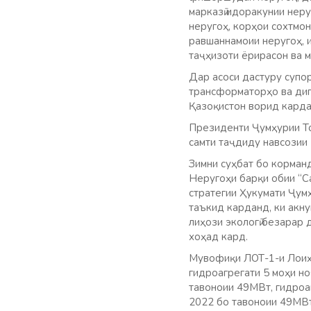
марказӣ идоракунии нер
неругоҳ, корҳои сохтмон
равшаннамоии неругоҳ, и
таҷҳизоти ёрирасон ва м
Дар асоси дастуру супо
трансформаторҳо ва дига
Қазоқистон ворид карда
Президенти Ҷумҳурии То
самти таҷдиду навсозии
Зимни суҳбат бо корман
Неругоҳи барқи обии “Са
стратегии Ҳукумати Ҷумҳ
таъкид карданд, ки акну
лиҳози экологӣ безарар
хоҳад кард.
Мувофиқи ЛОТ-1-и Лоиҳа
гидроагрегати 5 моҳи но
тавоноии 49МВт, гидроа
2022 бо тавоноии 49МВт