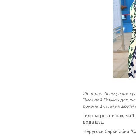
25 апрел Асосгузори су
Эмомалӣ Раҳмон дар шаҳ
рақами 1-и ин иншооти 
Гидроагрегати рақами 1
дода шуд.
Неругоҳи барқи обии “С