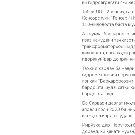
ки гидроагрегати 4-и не
Тибқи ЛОТ-2-и лоиҳа аз
Консорсиуми “Генсер-ҶИ
110-киловолта баста шуд
Аз ҷумла, барқарорсози
иваз намудани таҷҳизоти
трансформаторҳои шидда
киловолта, васлакҳои ра
идоракунӣ дар доираи қи
Таъкид кардан ба маврид
гидромеханикии неругоҳ
лоиҳаи “Барқарорсозии 
бардошта шуда, сатҳи хи
бардошта шуд.
Ба Сарвари давлат муҳт
апрели соли 2023 ба ми
истеҳсол карда шудааст.
Имрӯзҳо дар Неругоҳи б
доранд, ки ҳайати муҳан