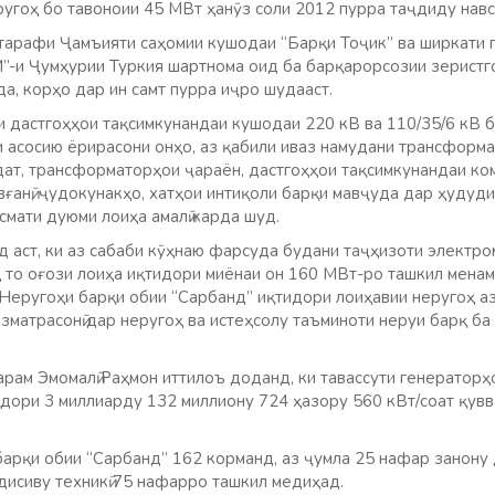
ругоҳ бо тавоноии 45 МВт ҳанӯз соли 2012 пурра таҷдиду навс
 тарафи Ҷамъияти саҳомии кушодаи “Барқи Тоҷик” ва ширкати
”-и Ҷумҳурии Туркия шартнома оид ба барқарорсозии зеристг
а, корҳо дар ин самт пурра иҷро шудааст.
и дастгоҳҳои тақсимкунандаи кушодаи 220 кВ ва 110/35/6 кВ 
 асосию ёрирасони онҳо, аз қабили иваз намудани трансформа
т, трансформаторҳои ҷараён, дастгоҳҳои тақсимкунандаи ком
вғанӣ, ҷудокунакҳо, хатҳои интиқоли барқи мавҷуда дар ҳудуд
смати дуюми лоиҳа амалӣ карда шуд.
 аст, ки аз сабаби кӯҳнаю фарсуда будани таҷҳизоти электром
 то оғози лоиҳа иқтидори миёнаи он 160 МВт-ро ташкил менам
Неругоҳи барқи обии “Сарбанд” иқтидори лоиҳавии неругоҳ а
зматрасонӣ дар неругоҳ ва истеҳсолу таъминоти неруи барқ ба
арам Эмомалӣ Раҳмон иттилоъ доданд, ки тавассути генератор
қдори 3 миллиарду 132 миллиону 724 ҳазору 560 кВт/соат қувв
арқи обии “Сарбанд” 162 корманд, аз ҷумла 25 нафар занону
дисиву техникӣ 75 нафарро ташкил медиҳад.