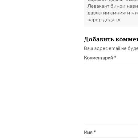
Левакант бинои нав
давлатии амнияти м
қарор доданд
Добавить комме
Ваш адрес email не буд
Комментарий
*
Имя
*