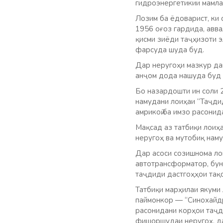
гидроэнергетикии мамла
Лозим ба ёдоварист, ки
1956 оғоз гардида, авва
қисми зиёди таҷҳизоти 
фарсуда шуда буд.
Дар неругоҳи мазкур дав
анҷом дода нашуда буд 
Бо назардошти ин соли 
намудани лоиҳаи “Таҷди
амрикоӣ ба имзо расонид
Мақсад аз татбиқи лоиҳ
неругоҳ ва мутобиқ наму
Дар асоси созишнома лои
автотрансформатор, бун
таҷдиди дастгоҳҳои тақ
Татбиқи марҳилаи якуми
паймонкор — “Синохайдр
расонидани корҳои таҷди
фишоршудаи неругоҳ, да