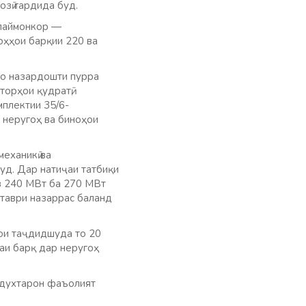
озӣ гардида буд.
 паймонкор —
оҳҳои барқии 220 ва
бо назардошти пурра
торҳои қудратӣ,
плектии 35/6-
и неругоҳ ва биноҳои
еханикӣ ва
уд. Дар натиҷаи татбиқи
з 240 МВт ба 270 МВт
 таври назаррас баланд
ҳои таҷдидшуда то 20
аи барқ дар неругоҳ
 духтарон фаъолият