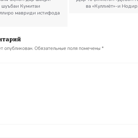
и шуъбаи Кумитаи
ва «Куллиёт»-и Ноди
иллиро мавриди истифода
нтарий
ет опубликован.
Обязательные поля помечены
*