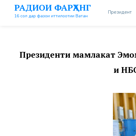
Перейти
РАДИОИ ФАРҲАНГ
к
Президент
контенту
16 сол дар фазои иттилоотии Ватан
Президенти мамлакат Эмом
и НБ