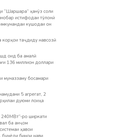
ҳи “Шаршара” ҳанӯз соли
инобар истифодаи тӯлонӣ
симкунандаи кушодаи он
а корҳои таҷдиду навсозӣ
шд оид ба амалӣ
ағи 136 миллион доллари
ри муназзаму босамари
амудани 5 агрегат, 2
арҳилаи дуюми лоиҳа
и 240МВт”-ро ширкати
вал ба анҷом
 системаи ҳавои
, бунёди бинои нави