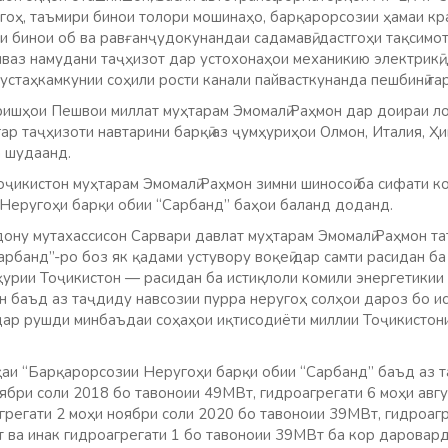
угоҳ, таъмири бинои толори мошинаҳо, барқарорсозии ҳамаи к
и бинои об ва равғанҷудокунандаи садамавӣ, дастгоҳи тақсимоти
ваз намудани таҷҳизот дар устохонаҳои механикию электрикӣ, 
устаҳкамкунии соҳили рости канали пайвасткунанда пешбинӣ га
ришҳои Пешвои миллат муҳтарам Эмомалӣ Раҳмон дар доираи ло
р таҷҳизоти навтарини барқӣ аз ҷумҳуриҳои Олмон, Италия, Ҳи
 шудаанд.
ҷикистон муҳтарам Эмомалӣ Раҳмон зимни шиносоӣ ба сифати 
 Неругоҳи барқи обии “Сарбанд” баҳои баланд доданд.
дону мутахассисон Сарвари давлат муҳтарам Эмомалӣ Раҳмон т
рбанд”-ро боз як қадами устувору воқеӣ дар самти расидан б
урии Тоҷикистон — расидан ба истиқлоли комили энергетикии 
н баъд аз таҷдиду навсозии пурра неругоҳ солҳои дароз бо ис
 дар рушди минбаъдаи соҳаҳои иқтисодиёти миллии Тоҷикистон
и “Барқарорсозии Неругоҳи барқи обии “Сарбанд” баъд аз т
ябри соли 2018 бо тавоноии 49МВт, гидроагрегати 6 моҳи авгу
грегати 2 моҳи ноябри соли 2020 бо тавоноии 39МВт, гидроагр
 ва инак гидроагрегати 1 бо тавоноии 39МВт ба кор даровар