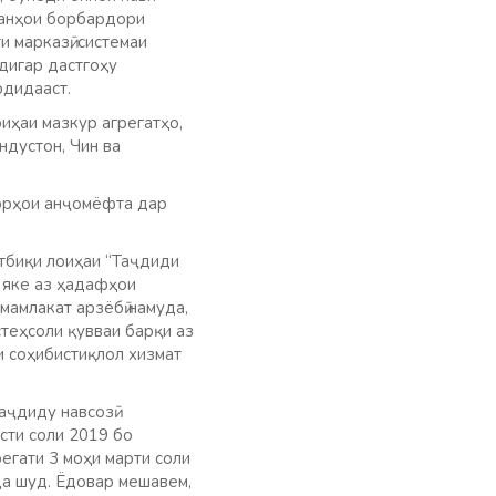
ранҳои борбардори
 марказӣ, системаи
дигар дастгоҳу
рдидааст.
иҳаи мазкур агрегатҳо,
ндустон, Чин ва
корҳои анҷомёфта дар
атбиқи лоиҳаи “Таҷдиди
а яке аз ҳадафҳои
мамлакат арзёбӣ намуда,
теҳсоли қувваи барқи аз
и соҳибистиқлол хизмат
аҷдиду навсозӣ
сти соли 2019 бо
егати 3 моҳи марти соли
да шуд. Ёдовар мешавем,