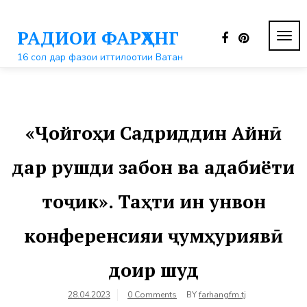
Перейти
к
РАДИОИ ФАРҲАНГ
контенту
ПЕР
НАВ
16 сол дар фазои иттилоотии Ватан
«Ҷойгоҳи Садриддин Айнӣ
дар рушди забон ва адабиёти
тоҷик». Таҳти ин унвон
конференсияи ҷумҳуриявӣ
доир шуд
28.04.2023
0 Comments
BY
farhangfm.tj