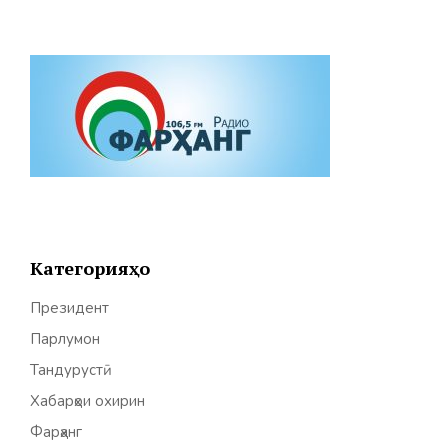
Категорияҳо
Президент
Парлумон
Тандурустӣ
Хабарҳои охирин
Фарҳанг