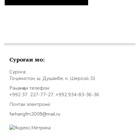
Суроғаи мо:
Суроға:
Тоҷикистон, ш. Душанбе, к. Шерозӣ 31
Рақамҳои телефон:
+992 37 227-77-27, +992 934-83-36-36
Почтаи электронӣ:
farhangfm2008@mail.ru