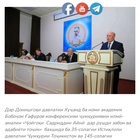
Дар Донишгоҳи давлатии Хуҷанд ба номи академик
Бобоҷон Ғафуров конференсияи ҷумҳуриявии илмӣ-
амалии «Ҷойгоҳи Садриддин Айнӣ дар рушди забон ва
адабиёти тоҷик» бахшида ба 35-солагии Истиқлоли
давлатии Ҷумҳурии Тоҷикистон ва 145-солагии