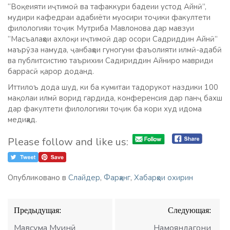
“Воқеияти иҷтимоӣ ва тафаккури бадеии устод Айнӣ”,
мудири кафедраи адабиёти муосири тоҷики факултети
филологияи тоҷик Мутриба Мавлонова дар мавзуи
”Масъалаҳои ахлоқи иҷтимоӣ дар осори Садриддин Айнӣ”
маърӯза намуда, ҷанбаҳои гуногуни фаъолияти илмӣ-адабӣ
ва публитсистию таърихии Садириддин Айниро мавриди
баррасӣ қарор доданд.
Иттилоъ дода шуд, ки ба кумитаи тадорукот наздики 100
мақолаи илмӣ ворид гардида, конференсия дар панҷ бахш
дар факултети филологияи тоҷик ба кори худ идома
медиҳад.
Please follow and like us:
Опубликовано в
Слайдер
,
Фарҳанг
,
Хабарҳои охирин
Навигация
Предыдущая:
Следующая:
по
записям
Мавсума Муинӣ
Намояндагони