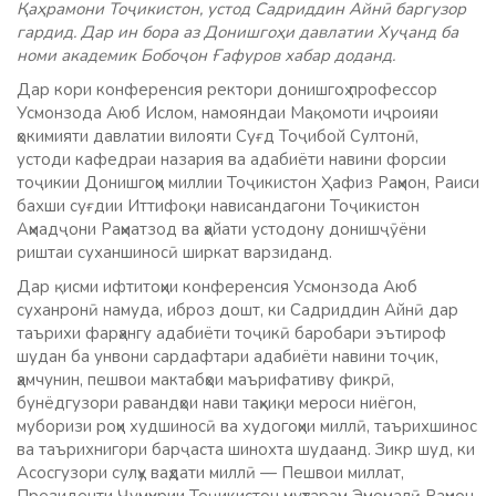
Қаҳрамони Тоҷикистон, устод Садриддин Айнӣ баргузор
гардид. Дар ин бора аз Донишгоҳи давлатии Хуҷанд ба
номи академик Бобоҷон Ғафуров хабар доданд.
Дар кори конференсия ректори донишгоҳ профессор
Усмонзода Аюб Ислом, намояндаи Мақомоти иҷроияи
ҳокимияти давлатии вилояти Суғд Тоҷибой Султонӣ,
устоди кафедраи назария ва адабиёти навини форсии
тоҷикии Донишгоҳи миллии Тоҷикистон Ҳафиз Раҳмон, Раиси
бахши суғдии Иттифоқи нависандагони Тоҷикистон
Аҳмадҷони Раҳматзод ва ҳайати устодону донишҷӯёни
риштаи суханшиносӣ ширкат варзиданд.
Дар қисми ифтитоҳии конференсия Усмонзода Аюб
суханронӣ намуда, иброз дошт, ки Садриддин Айнӣ дар
таърихи фарҳангу адабиёти тоҷикӣ баробари эътироф
шудан ба унвони сардафтари адабиёти навини тоҷик,
ҳамчунин, пешвои мактабҳои маърифативу фикрӣ,
бунёдгузори равандҳои нави таҳқиқи мероси ниёгон,
муборизи роҳи худшиносӣ ва худогоҳии миллӣ, таърихшинос
ва таърихнигори барҷаста шинохта шудаанд. Зикр шуд, ки
Асосгузори сулҳу ваҳдати миллӣ — Пешвои миллат,
Президенти Ҷумҳурии Тоҷикистон муҳтарам Эмомалӣ Раҳмон