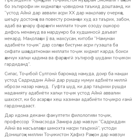
бо эътирофи ин хидматҳои ҷовидона таъкид доштаанд, ки
“устод Айнӣ дар аввали асри ХХ дар мақолаву очеркҳо,
шеъру достонҳо ва повесту романҳои худ аз таърих, забон,
адаб ва ҳунару фарҳанги миллати тоҷик озоду ошкоро
дифоъ менамуд ва мардумро ба худшиносӣ даъват
мекард. Мақолаҳои ў ва, махсусан, китоби “Намунаи
адабиёти тоҷик” дар солҳои бистуми асри гузашта ба
сифати шаҳодатномаи миллати тоҷик хидмат карда, боиси
ҳамчун халқи қадима ва фарҳангӣ эътироф шудани тоҷикон
гардиданд”.
Сипас, Тоҷибой Султонӣ баромад намуда, доир ба нақши
устод Садриддин Айнӣ дар рушду нумуи адбиёти миллӣ
ибрози назар намуд. Гуфта шуд, ки дар таърихи рушди
маданияту адабиёти халқи тоҷик устод Айнӣ аввалин
шахсест, ки бо асарҳои хеш хазинаи адабиёти тоҷикро ғанӣ
гардонидааст.
Дар идома декани факултети филологияи тоҷик,
профессор Ӯлмасзода Замира дар мавзуи “Садриддин
Айнӣ ва масъалаҳои шинохта насри таърихӣ”, устоди
Донишгоҳи миллии Тоҷикистон Ҳафиз Раҳмон дар мавзуи