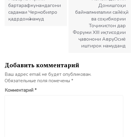
бартарафкунандагони
Донишгоҳи
садамаи Чернобилро
байналмилалии сайёҳӣ
қадрдонӣ намуд
ва соҳибкории
Тоҷикистон дар
Форуми XIII иқтисодии
ҷавонони АвруОсиё
иштирок намуданд
Добавить комментарий
Ваш адрес email не будет опубликован.
Обязательные поля помечены
*
Комментарий
*