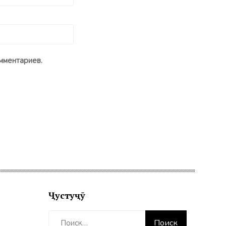
мментариев.
Ҷустуҷӯ
Найти: