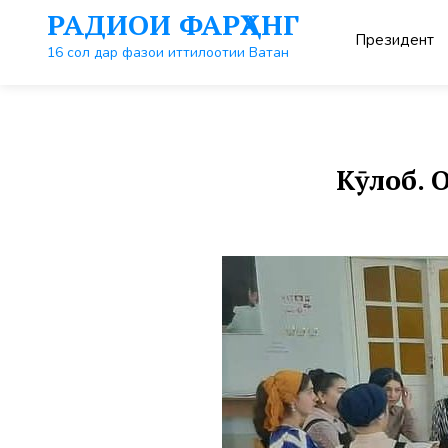
Перейти
РАДИОИ ФАРҲАНГ
к
Президент
контенту
16 сол дар фазои иттилоотии Ватан
Кӯлоб. 