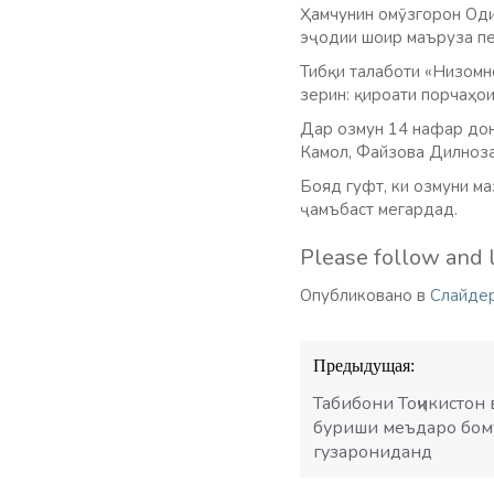
Ҳамчунин омӯзгорон Один
эҷодии шоир маъруза п
Тибқи талаботи «Низомн
зерин: қироати порчаҳои 
Дар озмун 14 нафар до
Камол, Файзова Дилноза
Бояд гуфт, ки озмуни м
ҷамъбаст мегардад.
Please follow and l
Опубликовано в
Слайде
Навигация
Предыдущая:
по
записям
Табибони Тоҷикистон 
буриши меъдаро бо
гузарониданд