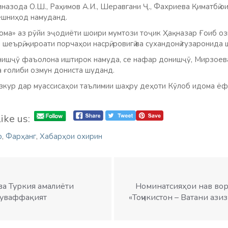
азода О.Ш., Раҳимов А.И., Шеравгани Ҷ., Фахриева Қиматбӣ о
ешниҳод намуданд.
ома» аз рӯйи эҷодиёти шоири мумтози тоҷик Ҳақназар Ғоиб о
шеърӣ, қироати порчаҳои насрӣ, ровигӣ ва сухандонӣ гузаронида 
нишҷӯ фаъолона иштирок намуда, се нафар донишҷӯ, Мирзоев
 ғолиби озмун дониста шуданд.
азкур дар муассисаҳои таълимии шаҳру деҳоти Кӯлоб идома ёф
ike us:
р
,
Фарҳанг
,
Хабарҳои охирин
ва Туркия амалиёти
Номинатсияҳои нав во
муваффақият
«Тоҷикистон – Ватани ази