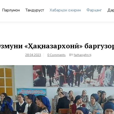
Парлумон
Тандурустӣ
Хабарҳои охирин
Фарҳанг
Дар
Озмуни «Ҳақназархонӣ» баргузо
28.04.2023
0 Comments
BY
farhangfm.tj