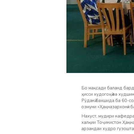
Бо мақсади баланд бардо
ҳисси худогоҳӣ ва худш
Рӯдакӣ бахшида ба 60-с
озмуни «Ҳақназархонӣ» 
Нахуст, мудири кафедра
халқии Тоҷикистон Ҳақн
арзандаи худро гузошта