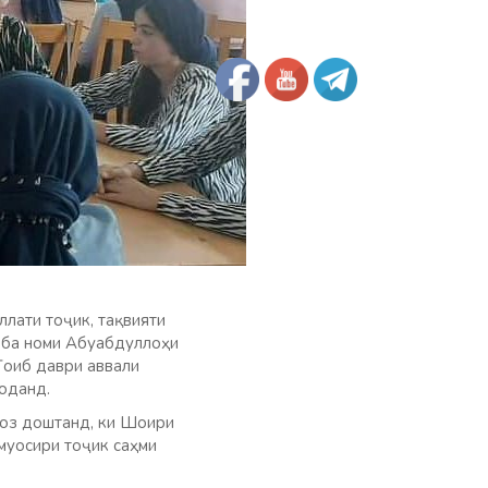
ллати тоҷик, тақвияти
б ба номи Абуабдуллоҳи
Ғоиб даври аввали
оданд.
роз доштанд, ки Шоири
муосири тоҷик саҳми