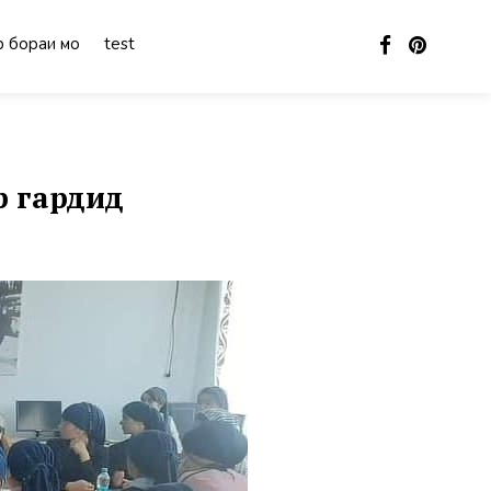
 бораи мо
test
р гардид