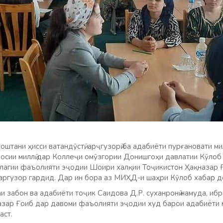
штани ҳисси ватандӯстӣ, арҷгузорӣ ба адабиёти пурғановати ми
иносии миллӣ дар Коллеҷи омӯзгории Донишгоҳи давлатии Кӯло
олагии фаъолияти эҷодии Шоири халқии Тоҷикистон Ҳақназар 
баргузор гардид. Дар ин бора аз МИҲД-и шаҳри Кӯлоб хабар д
и забон ва адабиёти тоҷик Саидова Д.Р. суханронӣ намуда, иб
азар Ғоиб дар давоми фаъолияти эҷодии худ барои адабиёти 
аст.