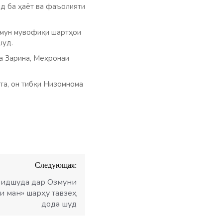
ид ба ҳаёт ва фаъолияти
змун мувофиқи шартҳои
шуд.
а Зарина, Меҳронаи
та, он тибқи Низомнома
Следующая:
ридшуда дар Озмуни
зи ман» шарҳу тавзеҳ
дода шуд