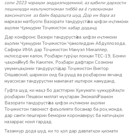
соли 2023 чораҳои зиддиэпидемикӣ, аз қабили дархости
пешниҳоди маълумотномаи тиббӣ ва ё гувоҳномаи
ваксинатсия аз байн бардошта шуд. Дор ин бора аз
маркази матбуоти Вазорати тандурустӣ ва ҳифзи иҷтимоии
аҳолии Ҷумҳурии Тоҷикистон
хабар доданд
Дар конфронс Вазири тандурустӣ ва ҳифзи иҷтимоии
аҳолии Ҷумҳурии Тоҷикистон Ҷамолиддин Абдуллозода,
Сафири ИМА дар Тоҷикистон Мануэл Микаллер,
иқтисодчии калон, Роҳбари гурӯҳи лоиҳаи TEC-19, Бонки
ҷаҳонӣ Якуб Ян Какитек, Роҳбари дафтари Созмони
умумиҷаҳонии тандурустӣ дар Тоҷикистон Виктор
Олшавский, шарикон оид ба рушд ва роҳбарони якчанд
муассисаи тандурустии мамлакат иштирок намуданд.
Гуфта шуд, ки маҳз бо дастгирии Ҳукумати ҷумҳурӣ таҳти
роҳбарии Пешвои миллат муҳтарам Эмомалӣ Раҳмон
Вазорати тандурустӣ ва ҳифзи иҷтимоии аҳолии
Тоҷикистон тавонист фаъолияти босамар ба роҳ монда,
дар самти пешгирии бемории коронавирус ба натиҷаҳои
назаррас ноил гардад.
Тазаккур дода шуд, ки то ҳол дар давлатҳои қисмати