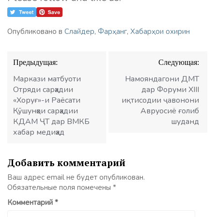
Опубликовано в
Слайдер
,
Фарҳанг
,
Хабарҳои охирин
Навигация
Предыдущая:
Следующая:
по
записям
Маркази матбуоти
Намояндагони ДМТ
Отряди сарҳадии
дар Форуми XIII
«Хоруғ»-и Раёсати
иқтисодии ҷавонони
Қӯшунҳои сарҳадии
Авруосиё ғолиб
КДАМ ҶТ дар ВМКБ
шуданд
хабар медиҳад
Добавить комментарий
Ваш адрес email не будет опубликован.
Обязательные поля помечены
*
Комментарий
*