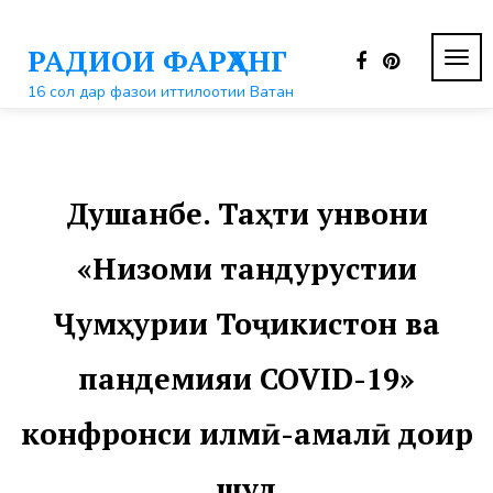
Перейти
к
РАДИОИ ФАРҲАНГ
контенту
ПЕР
НАВ
16 сол дар фазои иттилоотии Ватан
Душанбе. Таҳти унвони
«Низоми тандурустии
Ҷумҳурии Тоҷикистон ва
пандемияи COVID-19»
конфронси илмӣ-амалӣ доир
шуд