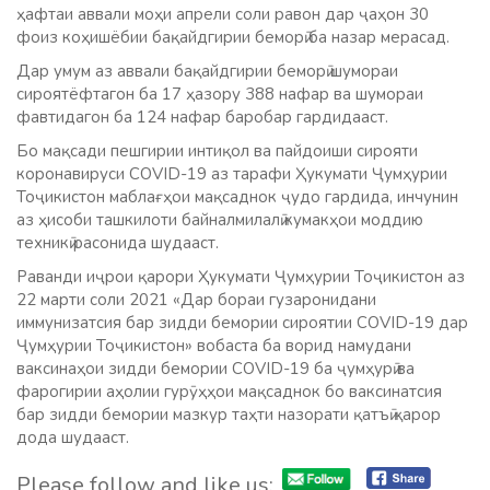
ҳафтаи аввали моҳи апрели соли равон дар ҷаҳон 30
фоиз коҳишёбии бақайдгирии беморӣ ба назар мерасад.
Дар умум аз аввали бақайдгирии беморӣ шумораи
сироятёфтагон ба 17 ҳазору 388 нафар ва шумораи
фавтидагон ба 124 нафар баробар гардидааст.
Бо мақсади пешгирии интиқол ва пайдоиши сирояти
коронавируси COVID-19 аз тарафи Ҳукумати Ҷумҳурии
Тоҷикистон маблағҳои мақсаднок ҷудо гардида, инчунин
аз ҳисоби ташкилоти байналмилалӣ кумакҳои моддию
техникӣ расонида шудааст.
Раванди иҷрои қарори Ҳукумати Ҷумҳурии Тоҷикистон аз
22 марти соли 2021 «Дар бораи гузаронидани
иммунизатсия бар зидди бемории сироятии COVID-19 дар
Ҷумҳурии Тоҷикистон» вобаста ба ворид намудани
ваксинаҳои зидди бемории COVID-19 ба ҷумҳурӣ ва
фарогирии аҳолии гурӯҳҳои мақсаднок бо ваксинатсия
бар зидди бемории мазкур таҳти назорати қатъӣ қарор
дода шудааст.
Please follow and like us: