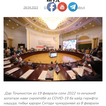
28.04.2023
0 Comments
BY
farhangfm.tj
Дар Тоҷикистон аз 19 феврали соли 2022 то инҷониб
ҳолатҳои нави сироятёбӣ аз COVID-19 ба қайд гирифта
нашуда, тибқи қарори Ситоди ҷумҳуриявӣ аз 8 феврали