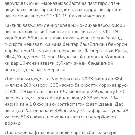
аврупоӣ ва Осиёи Марказӣ новобаста аз паст гардидани
авҷи паҳншавии сироят бақайдгирии ҳаррӯзаи сирояти
нави коронавируси COVID-19 ба чашм мерасад.
Таҳлили вазъи эпидемиологӣ ва нишондиҳандаҳои оморӣ
нишон медиҳад, ки бемории коронавируси COVID-19
қариб дар 56 давлат ва минтақаи ҷаҳон то ҳол ба қайд
гирифта мешавад. Аз ҳама бештар бақайдгирии беморон
дар Кореяи Ҷанубӣ, Ҷопон, Бразилия, Федератсияи Русия,
ИМА, Ҳиндустон, Олмон, Лаҳистон, Австрия ва Молдова,
ки дар 10-гонаи аввали рӯйхати зиёди бақайдгирӣ
истодаанд, ба чашм мерасад.
Дар тамоми ҷаҳон то 5 апрели соли 2023 зиёда аз 684
миллион 289 ҳазору 335 нафар ба сирояти коронавируси
COVID-19 мубтало гашта, 657 миллиону 255 ҳазору 870
нафари онҳо шифо ёфта,6 миллиону 833 ҳазору 794
нафар ва ё 1,0 фоизи сироятёфтагон фавтидаанд. Дар
айни ҳол 201 миллиону 996 ҳазору 71 нафар, аз ҷумла 39
ҳазору 818 нафар дар ҳолати вазнини беморӣ қарор
доранд.
Дар охири ҳафтаи поёни моҳи март нисбат ба охири